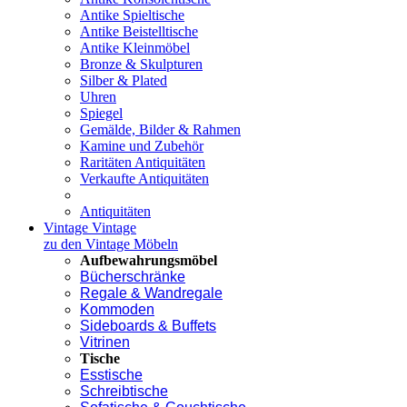
Antike Spieltische
Antike Beistelltische
Antike Kleinmöbel
Bronze & Skulpturen
Silber & Plated
Uhren
Spiegel
Gemälde, Bilder & Rahmen
Kamine und Zubehör
Raritäten Antiquitäten
Verkaufte Antiquitäten
Antiquitäten
Vintage
Vintage
zu den Vintage Möbeln
Aufbewahrungsmöbel
Bücherschränke
Regale & Wandregale
Kommoden
Sideboards & Buffets
Vitrinen
Tische
Esstische
Schreibtische