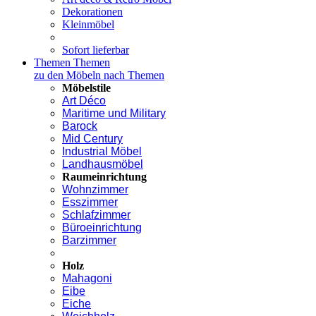
Dekorationen
Kleinmöbel
Sofort lieferbar
Themen
Themen
zu den Möbeln nach Themen
Möbelstile
Art Déco
Maritime und Military
Barock
Mid Century
Industrial Möbel
Landhausmöbel
Raumeinrichtung
Wohnzimmer
Esszimmer
Schlafzimmer
Büroeinrichtung
Barzimmer
Holz
Mahagoni
Eibe
Eiche