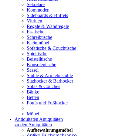
Sekretäre
Kommoden
Sideboards & Buffets
Vitrinen
Regale & Wandregale
Esstische
Schreibtische
Kleinmöbel
Sofatische & Couchtische
Spieltische
Beistelltische
Konsolentische
Sessel
Stühle & Armlehnstühle
Sitzhocker & Barhocker
Sofas & Couches
Bänke
Betten
Poufs und Fußhocker
Möbel
Antiquitäten
Antiquitäten
zu den Antiquitäten
Aufbewahrungsmöbel
Antike Bücherschränke