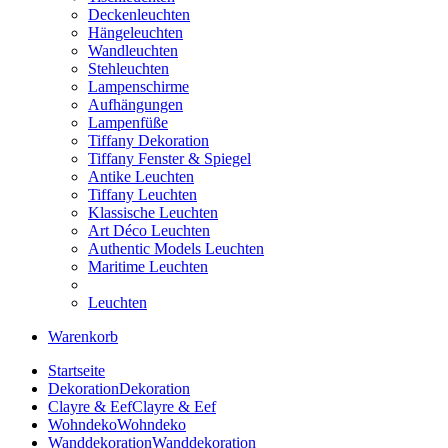
Deckenleuchten
Hängeleuchten
Wandleuchten
Stehleuchten
Lampenschirme
Aufhängungen
Lampenfüße
Tiffany Dekoration
Tiffany Fenster & Spiegel
Antike Leuchten
Tiffany Leuchten
Klassische Leuchten
Art Déco Leuchten
Authentic Models Leuchten
Maritime Leuchten
Leuchten
Warenkorb
Startseite
Dekoration
Dekoration
Clayre & Eef
Clayre & Eef
Wohndeko
Wohndeko
Wanddekoration
Wanddekoration