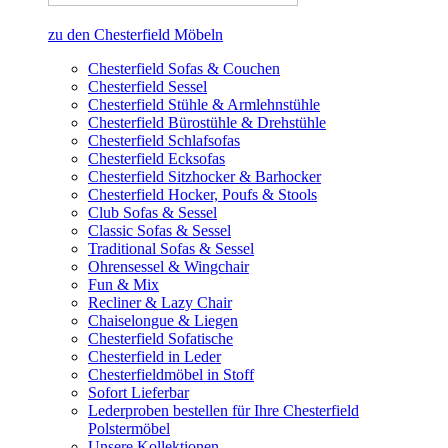
zu den Chesterfield Möbeln
Chesterfield Sofas & Couchen
Chesterfield Sessel
Chesterfield Stühle & Armlehnstühle
Chesterfield Bürostühle & Drehstühle
Chesterfield Schlafsofas
Chesterfield Ecksofas
Chesterfield Sitzhocker & Barhocker
Chesterfield Hocker, Poufs & Stools
Club Sofas & Sessel
Classic Sofas & Sessel
Traditional Sofas & Sessel
Ohrensessel & Wingchair
Fun & Mix
Recliner & Lazy Chair
Chaiselongue & Liegen
Chesterfield Sofatische
Chesterfield in Leder
Chesterfieldmöbel in Stoff
Sofort Lieferbar
Lederproben bestellen für Ihre Chesterfield
Polstermöbel
Unsere Kollektionen