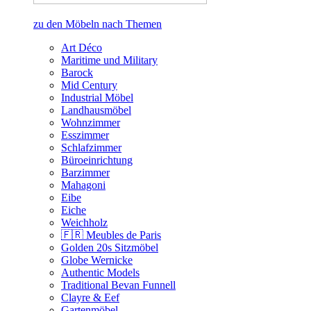
zu den Möbeln nach Themen
Art Déco
Maritime und Military
Barock
Mid Century
Industrial Möbel
Landhausmöbel
Wohnzimmer
Esszimmer
Schlafzimmer
Büroeinrichtung
Barzimmer
Mahagoni
Eibe
Eiche
Weichholz
🇫🇷 Meubles de Paris
Golden 20s Sitzmöbel
Globe Wernicke
Authentic Models
Traditional Bevan Funnell
Clayre & Eef
Gartenmöbel