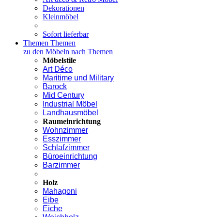
Dekorationen
Kleinmöbel
Sofort lieferbar
Themen
Themen
zu den Möbeln nach Themen
Möbelstile
Art Déco
Maritime und Military
Barock
Mid Century
Industrial Möbel
Landhausmöbel
Raumeinrichtung
Wohnzimmer
Esszimmer
Schlafzimmer
Büroeinrichtung
Barzimmer
Holz
Mahagoni
Eibe
Eiche