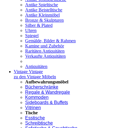
Antike Spieltische
Antike Beistelltische
Antike Kleinmöbel
Bronze & Skulpturen
Silber & Plated
Uhren
Spiegel
Gemälde, Bilder & Rahmen
Kamine und Zubehör
Raritäten Antiquitäten
Verkaufte Antiquitäten
Antiquitäten
Vintage
Vintage
zu den Vintage Möbeln
Aufbewahrungsmöbel
Bücherschränke
Regale & Wandregale
Kommoden
Sideboards & Buffets
Vitrinen
Tische
Esstische
Schreibtische