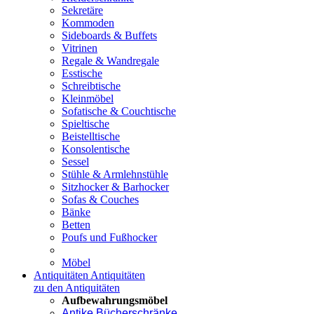
Sekretäre
Kommoden
Sideboards & Buffets
Vitrinen
Regale & Wandregale
Esstische
Schreibtische
Kleinmöbel
Sofatische & Couchtische
Spieltische
Beistelltische
Konsolentische
Sessel
Stühle & Armlehnstühle
Sitzhocker & Barhocker
Sofas & Couches
Bänke
Betten
Poufs und Fußhocker
Möbel
Antiquitäten
Antiquitäten
zu den Antiquitäten
Aufbewahrungsmöbel
Antike Bücherschränke