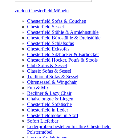
zu den Chesterfield Möbeln
Chesterfield Sofas & Couchen
Chesterfield Sessel
Chesterfield Stühle & Armlehnstühle
Chesterfield Bürostühle & Drehstühle
Chesterfield Schlafsofas
Chesterfield Ecksofas
Chesterfield Sitzhocker & Barhocker
Chesterfield Hocker, Poufs & Stools
Club Sofas & Sessel
Classic Sofas & Sessel
Traditional Sofas & Sessel
Ohrensessel & Wingchair
Fun & Mix
Recliner & Lazy Chair
Chaiselongue & Liegen
Chesterfield Sofatische
Chesterfield in Leder
Chesterfieldmöbel in Stoff
Sofort Lieferbar
Lederproben bestellen für Ihre Chesterfield
Polstermöbel
Unsere Kollektionen