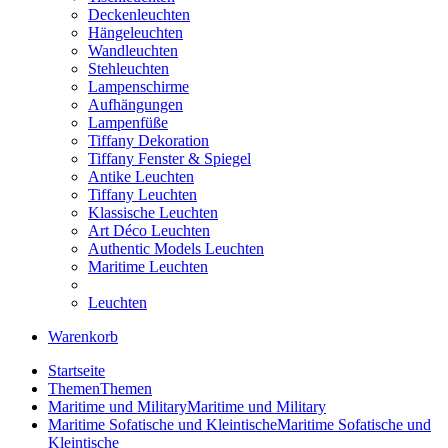
Deckenleuchten
Hängeleuchten
Wandleuchten
Stehleuchten
Lampenschirme
Aufhängungen
Lampenfüße
Tiffany Dekoration
Tiffany Fenster & Spiegel
Antike Leuchten
Tiffany Leuchten
Klassische Leuchten
Art Déco Leuchten
Authentic Models Leuchten
Maritime Leuchten
Leuchten
Warenkorb
Startseite
Themen
Themen
Maritime und Military
Maritime und Military
Maritime Sofatische und Kleintische
Maritime Sofatische und
Kleintische