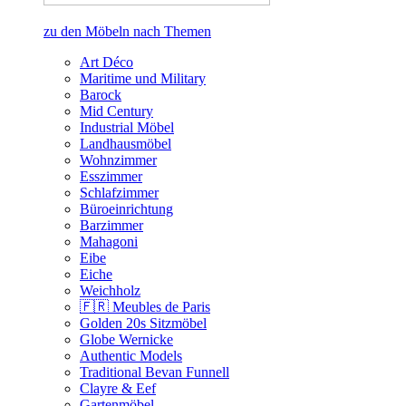
zu den Möbeln nach Themen
Art Déco
Maritime und Military
Barock
Mid Century
Industrial Möbel
Landhausmöbel
Wohnzimmer
Esszimmer
Schlafzimmer
Büroeinrichtung
Barzimmer
Mahagoni
Eibe
Eiche
Weichholz
🇫🇷 Meubles de Paris
Golden 20s Sitzmöbel
Globe Wernicke
Authentic Models
Traditional Bevan Funnell
Clayre & Eef
Gartenmöbel