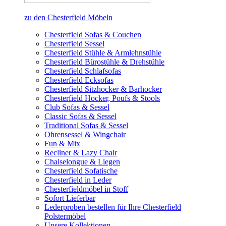
zu den Chesterfield Möbeln
Chesterfield Sofas & Couchen
Chesterfield Sessel
Chesterfield Stühle & Armlehnstühle
Chesterfield Bürostühle & Drehstühle
Chesterfield Schlafsofas
Chesterfield Ecksofas
Chesterfield Sitzhocker & Barhocker
Chesterfield Hocker, Poufs & Stools
Club Sofas & Sessel
Classic Sofas & Sessel
Traditional Sofas & Sessel
Ohrensessel & Wingchair
Fun & Mix
Recliner & Lazy Chair
Chaiselongue & Liegen
Chesterfield Sofatische
Chesterfield in Leder
Chesterfieldmöbel in Stoff
Sofort Lieferbar
Lederproben bestellen für Ihre Chesterfield
Polstermöbel
Unsere Kollektionen