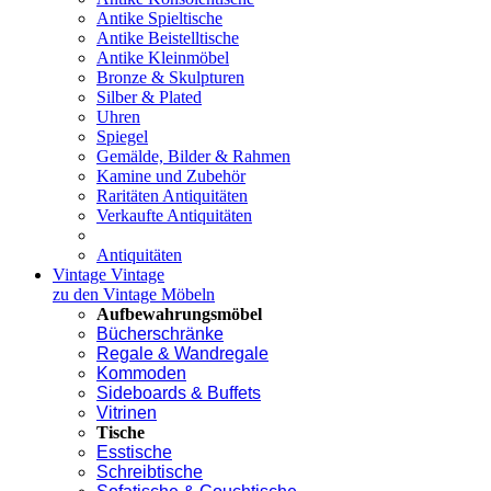
Antike Spieltische
Antike Beistelltische
Antike Kleinmöbel
Bronze & Skulpturen
Silber & Plated
Uhren
Spiegel
Gemälde, Bilder & Rahmen
Kamine und Zubehör
Raritäten Antiquitäten
Verkaufte Antiquitäten
Antiquitäten
Vintage
Vintage
zu den Vintage Möbeln
Aufbewahrungsmöbel
Bücherschränke
Regale & Wandregale
Kommoden
Sideboards & Buffets
Vitrinen
Tische
Esstische
Schreibtische