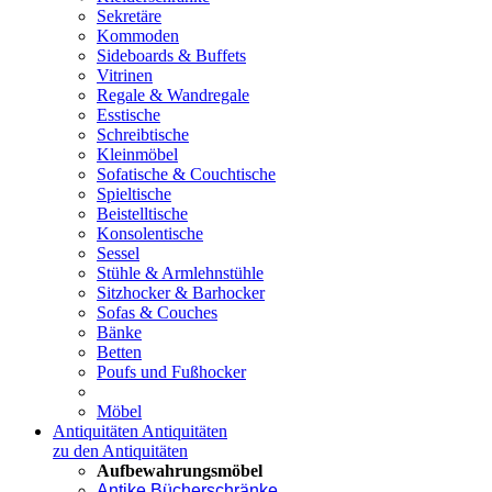
Sekretäre
Kommoden
Sideboards & Buffets
Vitrinen
Regale & Wandregale
Esstische
Schreibtische
Kleinmöbel
Sofatische & Couchtische
Spieltische
Beistelltische
Konsolentische
Sessel
Stühle & Armlehnstühle
Sitzhocker & Barhocker
Sofas & Couches
Bänke
Betten
Poufs und Fußhocker
Möbel
Antiquitäten
Antiquitäten
zu den Antiquitäten
Aufbewahrungsmöbel
Antike Bücherschränke