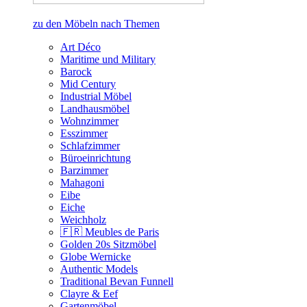
zu den Möbeln nach Themen
Art Déco
Maritime und Military
Barock
Mid Century
Industrial Möbel
Landhausmöbel
Wohnzimmer
Esszimmer
Schlafzimmer
Büroeinrichtung
Barzimmer
Mahagoni
Eibe
Eiche
Weichholz
🇫🇷 Meubles de Paris
Golden 20s Sitzmöbel
Globe Wernicke
Authentic Models
Traditional Bevan Funnell
Clayre & Eef
Gartenmöbel