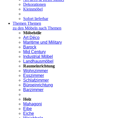
Dekorationen
Kleinmöbel
Sofort lieferbar
Themen
Themen
zu den Möbeln nach Themen
Möbelstile
Art Déco
Maritime und Military
Barock
Mid Century
Industrial Möbel
Landhausmöbel
Raumeinrichtung
Wohnzimmer
Esszimmer
Schlafzimmer
Büroeinrichtung
Barzimmer
Holz
Mahagoni
Eibe
Eiche