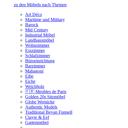
zu den Möbeln nach Themen
Art Déco
Maritime und Military
Barock
Mid Century
Industrial Möbel
Landhausmöbel
Wohnzimmer
Esszimmer
Schlafzimmer
Büroeinrichtung
Barzimmer
Mahagoni
Eibe
Eiche
Weichholz
🇫🇷 Meubles de Paris
Golden 20s Sitzmöbel
Globe Wernicke
Authentic Models
Traditional Bevan Funnell
Clayre & Eef
Gartenmöbel