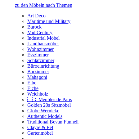
zu den Möbeln nach Themen
Art Déco
Maritime und Military
Barock
Mid Century
Industrial Möbel
Landhausmöbel
Wohnzimmer
Esszimmer
Schlafzimmer
Büroeinrichtung
Barzimmer
Mahagoni
Eibe
Eiche
Weichholz
🇫🇷 Meubles de Paris
Golden 20s Sitzmöbel
Globe Wernicke
Authentic Models
Traditional Bevan Funnell
Clayre & Eef
Gartenmöbel