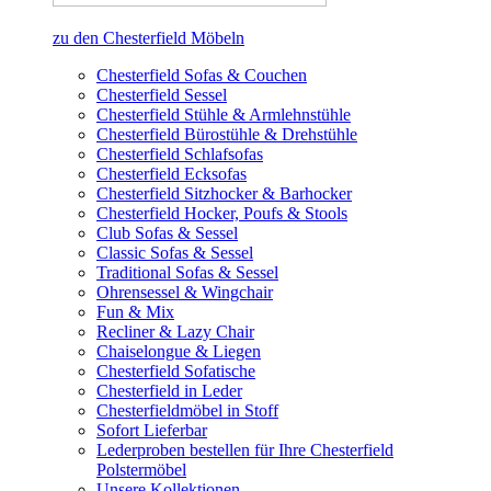
zu den Chesterfield Möbeln
Chesterfield Sofas & Couchen
Chesterfield Sessel
Chesterfield Stühle & Armlehnstühle
Chesterfield Bürostühle & Drehstühle
Chesterfield Schlafsofas
Chesterfield Ecksofas
Chesterfield Sitzhocker & Barhocker
Chesterfield Hocker, Poufs & Stools
Club Sofas & Sessel
Classic Sofas & Sessel
Traditional Sofas & Sessel
Ohrensessel & Wingchair
Fun & Mix
Recliner & Lazy Chair
Chaiselongue & Liegen
Chesterfield Sofatische
Chesterfield in Leder
Chesterfieldmöbel in Stoff
Sofort Lieferbar
Lederproben bestellen für Ihre Chesterfield
Polstermöbel
Unsere Kollektionen