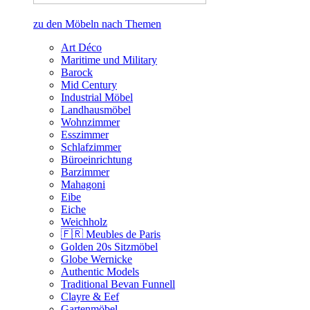
zu den Möbeln nach Themen
Art Déco
Maritime und Military
Barock
Mid Century
Industrial Möbel
Landhausmöbel
Wohnzimmer
Esszimmer
Schlafzimmer
Büroeinrichtung
Barzimmer
Mahagoni
Eibe
Eiche
Weichholz
🇫🇷 Meubles de Paris
Golden 20s Sitzmöbel
Globe Wernicke
Authentic Models
Traditional Bevan Funnell
Clayre & Eef
Gartenmöbel