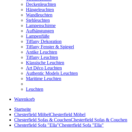
Deckenleuchten
Hängeleuchten
Wandleuchten
Stehleuchten
Lampenschirme
Aufhängungen
Lampenfüße
Tiffany Dekoration
Tiffany Fenster & Spiegel
Antike Leuchten
Tiffany Leuchten
Klassische Leuchten
Art Déco Leuchten
Authentic Models Leuchten
Maritime Leuchten
Leuchten
Warenkorb
Startseite
Chesterfield Möbel
Chesterfield Möbel
Chesterfield Sofas & Couchen
Chesterfield Sofas & Couchen
Chesterfield Sofa "Ella"
Chesterfield Sofa "Ella"