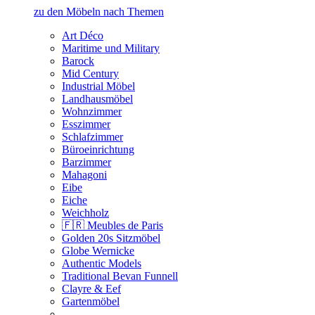
zu den Möbeln nach Themen
Art Déco
Maritime und Military
Barock
Mid Century
Industrial Möbel
Landhausmöbel
Wohnzimmer
Esszimmer
Schlafzimmer
Büroeinrichtung
Barzimmer
Mahagoni
Eibe
Eiche
Weichholz
🇫🇷 Meubles de Paris
Golden 20s Sitzmöbel
Globe Wernicke
Authentic Models
Traditional Bevan Funnell
Clayre & Eef
Gartenmöbel