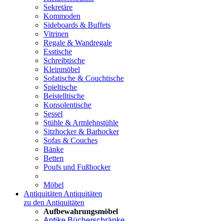
Sekretäre
Kommoden
Sideboards & Buffets
Vitrinen
Regale & Wandregale
Esstische
Schreibtische
Kleinmöbel
Sofatische & Couchtische
Spieltische
Beistelltische
Konsolentische
Sessel
Stühle & Armlehnstühle
Sitzhocker & Barhocker
Sofas & Couches
Bänke
Betten
Poufs und Fußhocker
Möbel
Antiquitäten
Antiquitäten
zu den Antiquitäten
Aufbewahrungsmöbel
Antike Bücherschränke