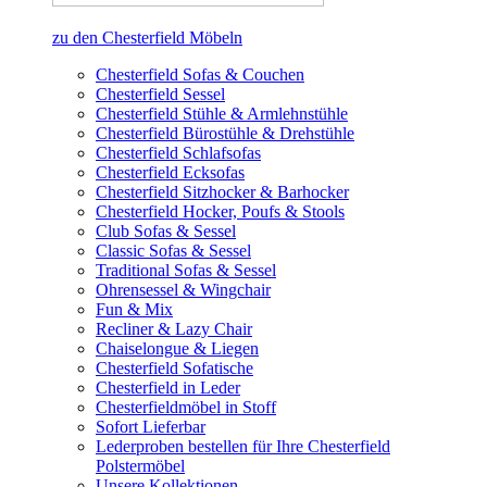
zu den Chesterfield Möbeln
Chesterfield Sofas & Couchen
Chesterfield Sessel
Chesterfield Stühle & Armlehnstühle
Chesterfield Bürostühle & Drehstühle
Chesterfield Schlafsofas
Chesterfield Ecksofas
Chesterfield Sitzhocker & Barhocker
Chesterfield Hocker, Poufs & Stools
Club Sofas & Sessel
Classic Sofas & Sessel
Traditional Sofas & Sessel
Ohrensessel & Wingchair
Fun & Mix
Recliner & Lazy Chair
Chaiselongue & Liegen
Chesterfield Sofatische
Chesterfield in Leder
Chesterfieldmöbel in Stoff
Sofort Lieferbar
Lederproben bestellen für Ihre Chesterfield
Polstermöbel
Unsere Kollektionen