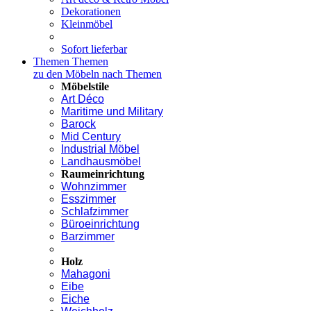
Dekorationen
Kleinmöbel
Sofort lieferbar
Themen
Themen
zu den Möbeln nach Themen
Möbelstile
Art Déco
Maritime und Military
Barock
Mid Century
Industrial Möbel
Landhausmöbel
Raumeinrichtung
Wohnzimmer
Esszimmer
Schlafzimmer
Büroeinrichtung
Barzimmer
Holz
Mahagoni
Eibe
Eiche