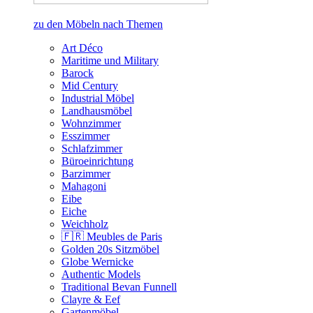
zu den Möbeln nach Themen
Art Déco
Maritime und Military
Barock
Mid Century
Industrial Möbel
Landhausmöbel
Wohnzimmer
Esszimmer
Schlafzimmer
Büroeinrichtung
Barzimmer
Mahagoni
Eibe
Eiche
Weichholz
🇫🇷 Meubles de Paris
Golden 20s Sitzmöbel
Globe Wernicke
Authentic Models
Traditional Bevan Funnell
Clayre & Eef
Gartenmöbel