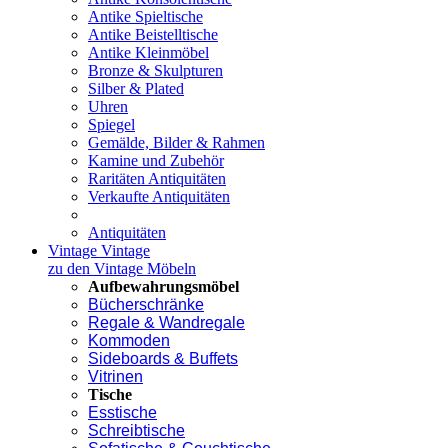
Antike Spieltische
Antike Beistelltische
Antike Kleinmöbel
Bronze & Skulpturen
Silber & Plated
Uhren
Spiegel
Gemälde, Bilder & Rahmen
Kamine und Zubehör
Raritäten Antiquitäten
Verkaufte Antiquitäten
Antiquitäten
Vintage
Vintage
zu den Vintage Möbeln
Aufbewahrungsmöbel
Bücherschränke
Regale & Wandregale
Kommoden
Sideboards & Buffets
Vitrinen
Tische
Esstische
Schreibtische