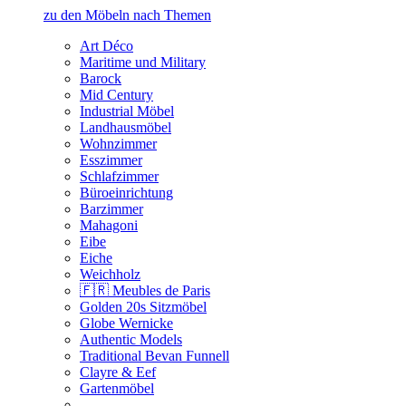
zu den Möbeln nach Themen
Art Déco
Maritime und Military
Barock
Mid Century
Industrial Möbel
Landhausmöbel
Wohnzimmer
Esszimmer
Schlafzimmer
Büroeinrichtung
Barzimmer
Mahagoni
Eibe
Eiche
Weichholz
🇫🇷 Meubles de Paris
Golden 20s Sitzmöbel
Globe Wernicke
Authentic Models
Traditional Bevan Funnell
Clayre & Eef
Gartenmöbel