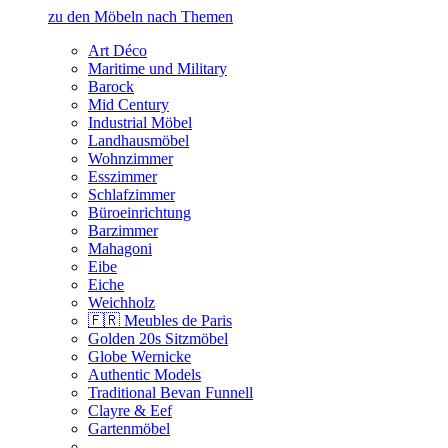
zu den Möbeln nach Themen
Art Déco
Maritime und Military
Barock
Mid Century
Industrial Möbel
Landhausmöbel
Wohnzimmer
Esszimmer
Schlafzimmer
Büroeinrichtung
Barzimmer
Mahagoni
Eibe
Eiche
Weichholz
🇫🇷 Meubles de Paris
Golden 20s Sitzmöbel
Globe Wernicke
Authentic Models
Traditional Bevan Funnell
Clayre & Eef
Gartenmöbel