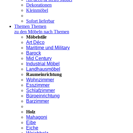
Dekorationen
Kleinmöbel
Sofort lieferbar
Themen
Themen
zu den Möbeln nach Themen
Möbelstile
Art Déco
Maritime und Military
Barock
Mid Century
Industrial Möbel
Landhausmöbel
Raumeinrichtung
Wohnzimmer
Esszimmer
Schlafzimmer
Büroeinrichtung
Barzimmer
Holz
Mahagoni
Eibe
Eiche