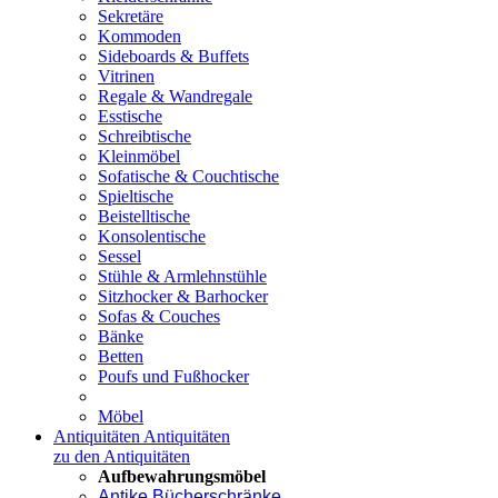
Sekretäre
Kommoden
Sideboards & Buffets
Vitrinen
Regale & Wandregale
Esstische
Schreibtische
Kleinmöbel
Sofatische & Couchtische
Spieltische
Beistelltische
Konsolentische
Sessel
Stühle & Armlehnstühle
Sitzhocker & Barhocker
Sofas & Couches
Bänke
Betten
Poufs und Fußhocker
Möbel
Antiquitäten
Antiquitäten
zu den Antiquitäten
Aufbewahrungsmöbel
Antike Bücherschränke