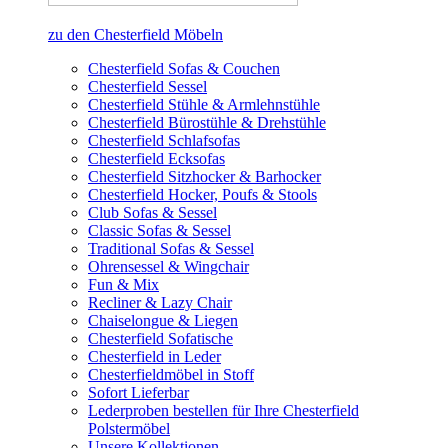
zu den Chesterfield Möbeln
Chesterfield Sofas & Couchen
Chesterfield Sessel
Chesterfield Stühle & Armlehnstühle
Chesterfield Bürostühle & Drehstühle
Chesterfield Schlafsofas
Chesterfield Ecksofas
Chesterfield Sitzhocker & Barhocker
Chesterfield Hocker, Poufs & Stools
Club Sofas & Sessel
Classic Sofas & Sessel
Traditional Sofas & Sessel
Ohrensessel & Wingchair
Fun & Mix
Recliner & Lazy Chair
Chaiselongue & Liegen
Chesterfield Sofatische
Chesterfield in Leder
Chesterfieldmöbel in Stoff
Sofort Lieferbar
Lederproben bestellen für Ihre Chesterfield
Polstermöbel
Unsere Kollektionen