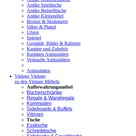
Antike Spieltische
Antike Beistelltische
Antike Kleinmöbel
Bronze & Skulpturen
Silber & Plated
Uhren
Spiegel
Gemälde, Bilder & Rahmen
Kamine und Zubehör
Raritäten Antiquitäten
Verkaufte Antiquitäten
Antiquitäten
Vintage
Vintage
zu den Vintage Möbeln
Aufbewahrungsmöbel
Bücherschränke
Regale & Wandregale
Kommoden
Sideboards & Buffets
Vitrinen
Tische
Esstische
Schreibtische