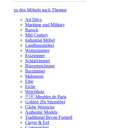
zu den Möbeln nach Themen
Art Déco
Maritime und Military
Barock
Mid Century
Industrial Möbel
Landhausmöbel
Wohnzimmer
Esszimmer
Schlafzimmer
Büroeinrichtung
Barzimmer
Mahagoni
Eibe
Eiche
Weichholz
🇫🇷 Meubles de Paris
Golden 20s Sitzmöbel
Globe Wernicke
Authentic Models
Traditional Bevan Funnell
Clayre & Eef
Gartenmöbel