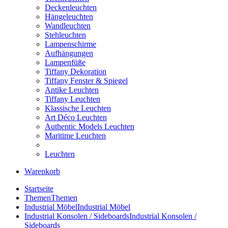
Deckenleuchten
Hängeleuchten
Wandleuchten
Stehleuchten
Lampenschirme
Aufhängungen
Lampenfüße
Tiffany Dekoration
Tiffany Fenster & Spiegel
Antike Leuchten
Tiffany Leuchten
Klassische Leuchten
Art Déco Leuchten
Authentic Models Leuchten
Maritime Leuchten
Leuchten
Warenkorb
Startseite
Themen
Themen
Industrial Möbel
Industrial Möbel
Industrial Konsolen / Sideboards
Industrial Konsolen /
Sideboards