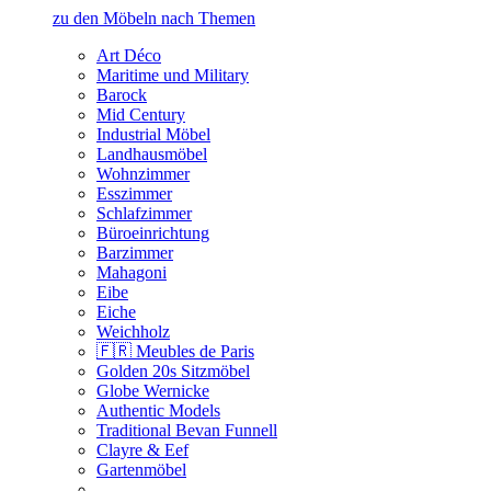
zu den Möbeln nach Themen
Art Déco
Maritime und Military
Barock
Mid Century
Industrial Möbel
Landhausmöbel
Wohnzimmer
Esszimmer
Schlafzimmer
Büroeinrichtung
Barzimmer
Mahagoni
Eibe
Eiche
Weichholz
🇫🇷 Meubles de Paris
Golden 20s Sitzmöbel
Globe Wernicke
Authentic Models
Traditional Bevan Funnell
Clayre & Eef
Gartenmöbel