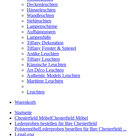
Deckenleuchten
Hängeleuchten
Wandleuchten
Stehleuchten
Lampenschirme
Aufhängungen
Lampenfüße
Tiffany Dekoration
Tiffany Fenster & Spiegel
Antike Leuchten
Tiffany Leuchten
Klassische Leuchten
Art Déco Leuchten
Authentic Models Leuchten
Maritime Leuchten
Leuchten
Warenkorb
Startseite
Chesterfield Möbel
Chesterfield Möbel
Lederproben bestellen für Ihre Chesterfield
Polstermöbel
Lederproben bestellen für Ihre Chesterfield ...
Lena
Lena