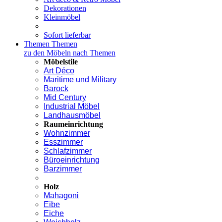
Dekorationen
Kleinmöbel
Sofort lieferbar
Themen
Themen
zu den Möbeln nach Themen
Möbelstile
Art Déco
Maritime und Military
Barock
Mid Century
Industrial Möbel
Landhausmöbel
Raumeinrichtung
Wohnzimmer
Esszimmer
Schlafzimmer
Büroeinrichtung
Barzimmer
Holz
Mahagoni
Eibe
Eiche