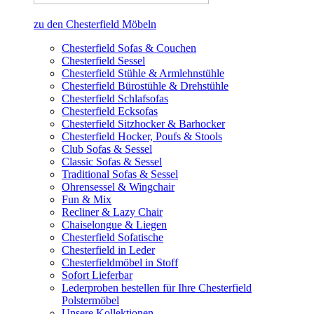
zu den Chesterfield Möbeln
Chesterfield Sofas & Couchen
Chesterfield Sessel
Chesterfield Stühle & Armlehnstühle
Chesterfield Bürostühle & Drehstühle
Chesterfield Schlafsofas
Chesterfield Ecksofas
Chesterfield Sitzhocker & Barhocker
Chesterfield Hocker, Poufs & Stools
Club Sofas & Sessel
Classic Sofas & Sessel
Traditional Sofas & Sessel
Ohrensessel & Wingchair
Fun & Mix
Recliner & Lazy Chair
Chaiselongue & Liegen
Chesterfield Sofatische
Chesterfield in Leder
Chesterfieldmöbel in Stoff
Sofort Lieferbar
Lederproben bestellen für Ihre Chesterfield
Polstermöbel
Unsere Kollektionen