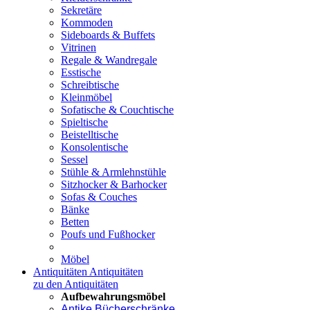
Sekretäre
Kommoden
Sideboards & Buffets
Vitrinen
Regale & Wandregale
Esstische
Schreibtische
Kleinmöbel
Sofatische & Couchtische
Spieltische
Beistelltische
Konsolentische
Sessel
Stühle & Armlehnstühle
Sitzhocker & Barhocker
Sofas & Couches
Bänke
Betten
Poufs und Fußhocker
Möbel
Antiquitäten
Antiquitäten
zu den Antiquitäten
Aufbewahrungsmöbel
Antike Bücherschränke