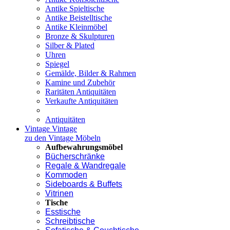
Antike Spieltische
Antike Beistelltische
Antike Kleinmöbel
Bronze & Skulpturen
Silber & Plated
Uhren
Spiegel
Gemälde, Bilder & Rahmen
Kamine und Zubehör
Raritäten Antiquitäten
Verkaufte Antiquitäten
Antiquitäten
Vintage
Vintage
zu den Vintage Möbeln
Aufbewahrungsmöbel
Bücherschränke
Regale & Wandregale
Kommoden
Sideboards & Buffets
Vitrinen
Tische
Esstische
Schreibtische