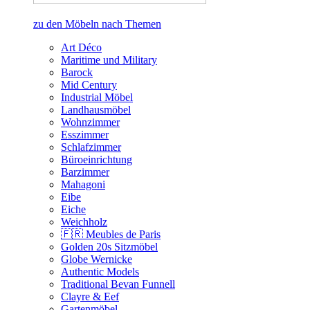
zu den Möbeln nach Themen
Art Déco
Maritime und Military
Barock
Mid Century
Industrial Möbel
Landhausmöbel
Wohnzimmer
Esszimmer
Schlafzimmer
Büroeinrichtung
Barzimmer
Mahagoni
Eibe
Eiche
Weichholz
🇫🇷 Meubles de Paris
Golden 20s Sitzmöbel
Globe Wernicke
Authentic Models
Traditional Bevan Funnell
Clayre & Eef
Gartenmöbel