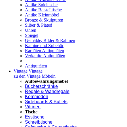
Antike Spieltische
Antike Beistelltische
Antike Kleinmöbel
Bronze & Skulpturen
Silber & Plated
Uhren
Spiegel
Gemälde, Bilder & Rahmen
Kamine und Zubehör
Raritäten Antiquitäten
Verkaufte Antiquitäten
Antiquitäten
Vintage
Vintage
zu den Vintage Möbeln
Aufbewahrungsmöbel
Bücherschränke
Regale & Wandregale
Kommoden
Sideboards & Buffets
Vitrinen
Tische
Esstische
Schreibtische