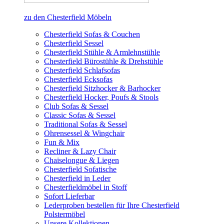
zu den Chesterfield Möbeln
Chesterfield Sofas & Couchen
Chesterfield Sessel
Chesterfield Stühle & Armlehnstühle
Chesterfield Bürostühle & Drehstühle
Chesterfield Schlafsofas
Chesterfield Ecksofas
Chesterfield Sitzhocker & Barhocker
Chesterfield Hocker, Poufs & Stools
Club Sofas & Sessel
Classic Sofas & Sessel
Traditional Sofas & Sessel
Ohrensessel & Wingchair
Fun & Mix
Recliner & Lazy Chair
Chaiselongue & Liegen
Chesterfield Sofatische
Chesterfield in Leder
Chesterfieldmöbel in Stoff
Sofort Lieferbar
Lederproben bestellen für Ihre Chesterfield
Polstermöbel
Unsere Kollektionen