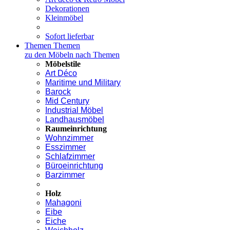
Dekorationen
Kleinmöbel
Sofort lieferbar
Themen
Themen
zu den Möbeln nach Themen
Möbelstile
Art Déco
Maritime und Military
Barock
Mid Century
Industrial Möbel
Landhausmöbel
Raumeinrichtung
Wohnzimmer
Esszimmer
Schlafzimmer
Büroeinrichtung
Barzimmer
Holz
Mahagoni
Eibe
Eiche