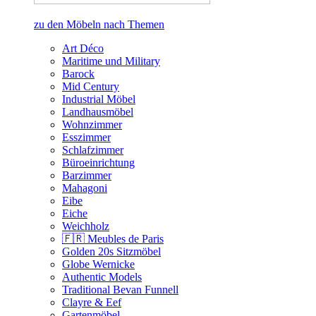
zu den Möbeln nach Themen
Art Déco
Maritime und Military
Barock
Mid Century
Industrial Möbel
Landhausmöbel
Wohnzimmer
Esszimmer
Schlafzimmer
Büroeinrichtung
Barzimmer
Mahagoni
Eibe
Eiche
Weichholz
🇫🇷 Meubles de Paris
Golden 20s Sitzmöbel
Globe Wernicke
Authentic Models
Traditional Bevan Funnell
Clayre & Eef
Gartenmöbel