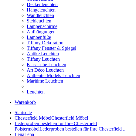
Deckenleuchten
Hängeleuchten
Wandleuchten
Stehleuchten
Lampenschirme
Aufhängungen
Lampenfüße
Tiffany Dekoration
Tiffany Fenster & Spiegel
Antike Leuchten
Tiffany Leuchten
Klassische Leuchten
Art Déco Leuchten
Authentic Models Leuchten
Maritime Leuchten
Leuchten
Warenkorb
Startseite
Chesterfield Möbel
Chesterfield Möbel
Lederproben bestellen für Ihre Chesterfield
Polstermöbel
Lederproben bestellen für Ihre Chesterfield ...
Lena
Lena