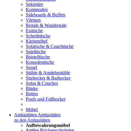
Sekretäre
Kommoden
Sideboards & Buffets
Vitrinen
Regale & Wandregale
Esstische
Schreibtische
Kleinmöbel
Sofatische & Couchtische
Spieltische
Beistelltische
Konsolentische
Sessel
Stühle & Armlehnstühle
Sitzhocker & Barhocker
Sofas & Couches
Bänke
Betten
Poufs und Fußhocker
Möbel
Antiquitäten
Antiquitäten
zu den Antiquitäten
Aufbewahrungsmöbel
Antike Bücherschränke