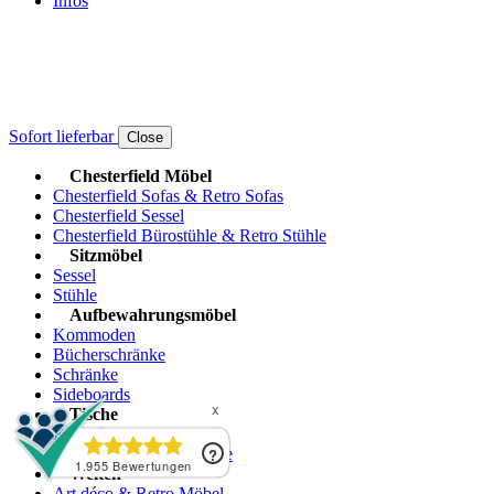
Infos
Sofort lieferbar
Close
Chesterfield Möbel
Chesterfield Sofas & Retro Sofas
Chesterfield Sessel
Chesterfield Bürostühle & Retro Stühle
Sitzmöbel
Sessel
Stühle
Aufbewahrungsmöbel
Kommoden
Bücherschränke
Schränke
Sideboards
Tische
Esstische
Schreibtische & Sekretäre
Welten
Art déco & Retro Möbel