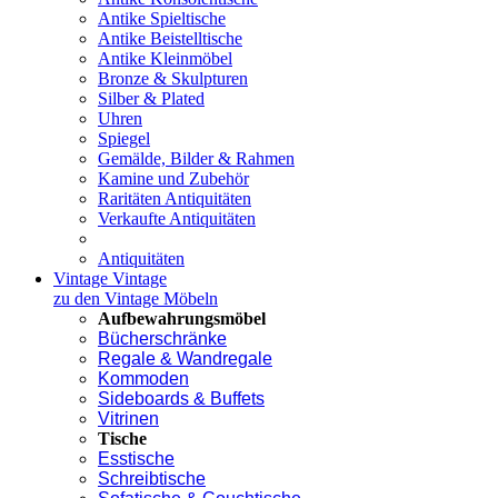
Antike Spieltische
Antike Beistelltische
Antike Kleinmöbel
Bronze & Skulpturen
Silber & Plated
Uhren
Spiegel
Gemälde, Bilder & Rahmen
Kamine und Zubehör
Raritäten Antiquitäten
Verkaufte Antiquitäten
Antiquitäten
Vintage
Vintage
zu den Vintage Möbeln
Aufbewahrungsmöbel
Bücherschränke
Regale & Wandregale
Kommoden
Sideboards & Buffets
Vitrinen
Tische
Esstische
Schreibtische