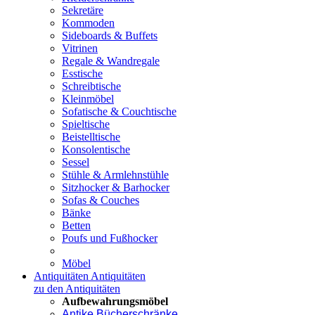
Sekretäre
Kommoden
Sideboards & Buffets
Vitrinen
Regale & Wandregale
Esstische
Schreibtische
Kleinmöbel
Sofatische & Couchtische
Spieltische
Beistelltische
Konsolentische
Sessel
Stühle & Armlehnstühle
Sitzhocker & Barhocker
Sofas & Couches
Bänke
Betten
Poufs und Fußhocker
Möbel
Antiquitäten
Antiquitäten
zu den Antiquitäten
Aufbewahrungsmöbel
Antike Bücherschränke