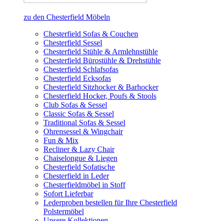
zu den Chesterfield Möbeln
Chesterfield Sofas & Couchen
Chesterfield Sessel
Chesterfield Stühle & Armlehnstühle
Chesterfield Bürostühle & Drehstühle
Chesterfield Schlafsofas
Chesterfield Ecksofas
Chesterfield Sitzhocker & Barhocker
Chesterfield Hocker, Poufs & Stools
Club Sofas & Sessel
Classic Sofas & Sessel
Traditional Sofas & Sessel
Ohrensessel & Wingchair
Fun & Mix
Recliner & Lazy Chair
Chaiselongue & Liegen
Chesterfield Sofatische
Chesterfield in Leder
Chesterfieldmöbel in Stoff
Sofort Lieferbar
Lederproben bestellen für Ihre Chesterfield
Polstermöbel
Unsere Kollektionen