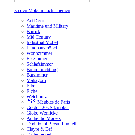
zu den Möbeln nach Themen
Art Déco
Maritime und Military
Barock
Mid Century
Industrial Möbel
Landhausmöbel
Wohnzimmer
Esszimmer
Schlafzimmer
Büroeinrichtung
Barzimmer
Mahagoni
Eibe
Eiche
Weichholz
🇫🇷 Meubles de Paris
Golden 20s Sitzmöbel
Globe Wernicke
Authentic Models
Traditional Bevan Funnell
Clayre & Eef
Gartenmöbel