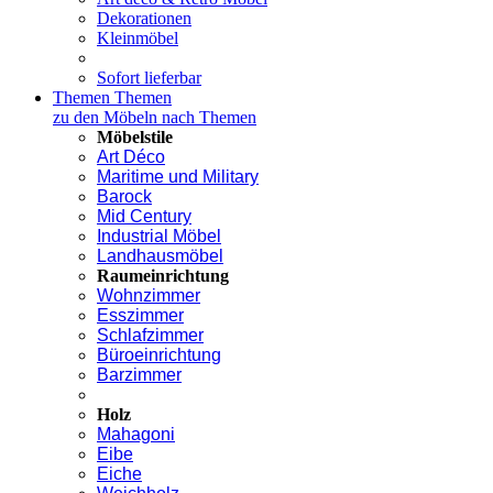
Dekorationen
Kleinmöbel
Sofort lieferbar
Themen
Themen
zu den Möbeln nach Themen
Möbelstile
Art Déco
Maritime und Military
Barock
Mid Century
Industrial Möbel
Landhausmöbel
Raumeinrichtung
Wohnzimmer
Esszimmer
Schlafzimmer
Büroeinrichtung
Barzimmer
Holz
Mahagoni
Eibe
Eiche