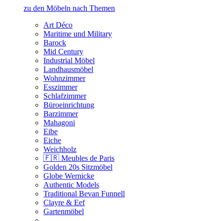
zu den Möbeln nach Themen
Art Déco
Maritime und Military
Barock
Mid Century
Industrial Möbel
Landhausmöbel
Wohnzimmer
Esszimmer
Schlafzimmer
Büroeinrichtung
Barzimmer
Mahagoni
Eibe
Eiche
Weichholz
🇫🇷 Meubles de Paris
Golden 20s Sitzmöbel
Globe Wernicke
Authentic Models
Traditional Bevan Funnell
Clayre & Eef
Gartenmöbel