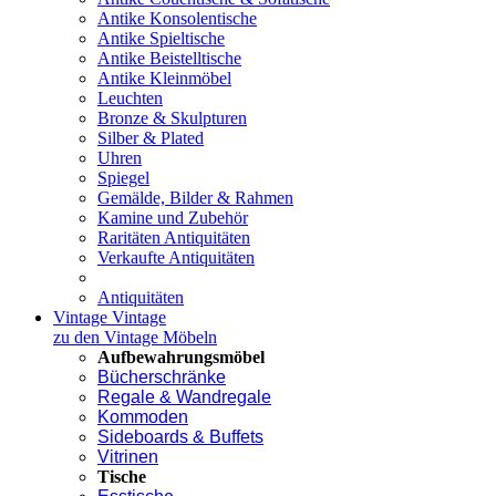
Antike Konsolentische
Antike Spieltische
Antike Beistelltische
Antike Kleinmöbel
Leuchten
Bronze & Skulpturen
Silber & Plated
Uhren
Spiegel
Gemälde, Bilder & Rahmen
Kamine und Zubehör
Raritäten Antiquitäten
Verkaufte Antiquitäten
Antiquitäten
Vintage
Vintage
zu den Vintage Möbeln
Aufbewahrungsmöbel
Bücherschränke
Regale & Wandregale
Kommoden
Sideboards & Buffets
Vitrinen
Tische