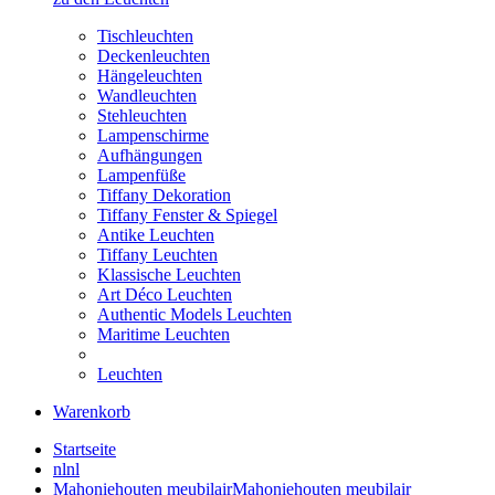
Tischleuchten
Deckenleuchten
Hängeleuchten
Wandleuchten
Stehleuchten
Lampenschirme
Aufhängungen
Lampenfüße
Tiffany Dekoration
Tiffany Fenster & Spiegel
Antike Leuchten
Tiffany Leuchten
Klassische Leuchten
Art Déco Leuchten
Authentic Models Leuchten
Maritime Leuchten
Leuchten
Warenkorb
Startseite
nl
nl
Mahoniehouten meubilair
Mahoniehouten meubilair