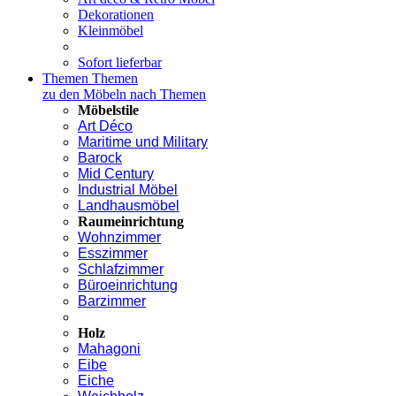
Dekorationen
Kleinmöbel
Sofort lieferbar
Themen
Themen
zu den Möbeln nach Themen
Möbelstile
Art Déco
Maritime und Military
Barock
Mid Century
Industrial Möbel
Landhausmöbel
Raumeinrichtung
Wohnzimmer
Esszimmer
Schlafzimmer
Büroeinrichtung
Barzimmer
Holz
Mahagoni
Eibe
Eiche