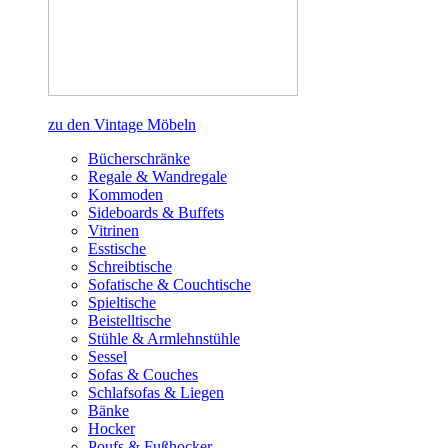
zu den Vintage Möbeln
Bücherschränke
Regale & Wandregale
Kommoden
Sideboards & Buffets
Vitrinen
Esstische
Schreibtische
Sofatische & Couchtische
Spieltische
Beistelltische
Stühle & Armlehnstühle
Sessel
Sofas & Couches
Schlafsofas & Liegen
Bänke
Hocker
Poufs & Fußhocker