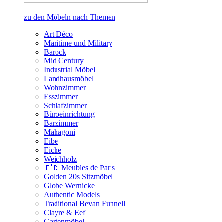
zu den Möbeln nach Themen
Art Déco
Maritime und Military
Barock
Mid Century
Industrial Möbel
Landhausmöbel
Wohnzimmer
Esszimmer
Schlafzimmer
Büroeinrichtung
Barzimmer
Mahagoni
Eibe
Eiche
Weichholz
🇫🇷 Meubles de Paris
Golden 20s Sitzmöbel
Globe Wernicke
Authentic Models
Traditional Bevan Funnell
Clayre & Eef
Gartenmöbel