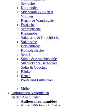
Sekretäre
Kommoden
Sideboards & Buffets
Vitrinen
Regale & Wandregale
Esstische
Schreibtische
Kleinmöbel
Sofatische & Couchtische
Spieltische
Beistelltische
Konsolentische
Sessel
Stühle & Armlehnstühle
Sitzhocker & Barhocker
Sofas & Couches
Bänke
Betten
Poufs und Fußhocker
Möbel
Antiquitäten
Antiquitäten
zu den Antiquitäten
Aufbewahrungsmöbel
Antike Bücherschränke