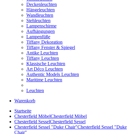
Deckenleuchten
Hängeleuchten
Wandleuchten
Stehleuchten
Lampenschirme
Aufhängungen
Lampenfüße
Tiffany Dekoration
Tiffany Fenster & Spiegel
Antike Leuchten
Tiffany Leuchten
Klassische Leuchten
Art Déco Leuchten
Authentic Models Leuchten
Maritime Leuchten
Leuchten
Warenkorb
Startseite
Chesterfield Möbel
Chesterfield Möbel
Chesterfield Sessel
Chesterfield Sessel
Chesterfield Sessel "Duke Chair"
Chesterfield Sessel "Duke
Chair"