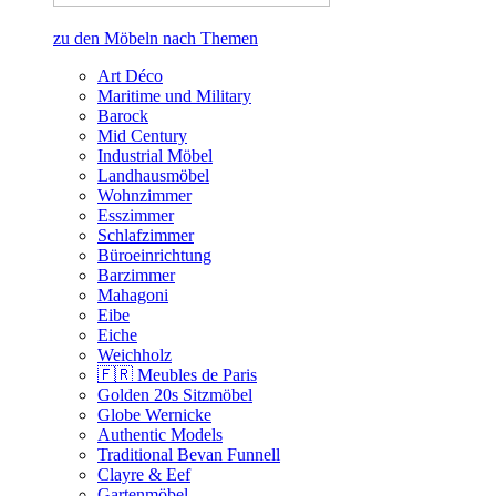
zu den Möbeln nach Themen
Art Déco
Maritime und Military
Barock
Mid Century
Industrial Möbel
Landhausmöbel
Wohnzimmer
Esszimmer
Schlafzimmer
Büroeinrichtung
Barzimmer
Mahagoni
Eibe
Eiche
Weichholz
🇫🇷 Meubles de Paris
Golden 20s Sitzmöbel
Globe Wernicke
Authentic Models
Traditional Bevan Funnell
Clayre & Eef
Gartenmöbel