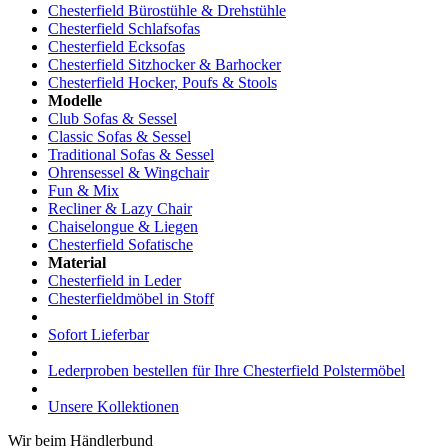
Chesterfield Bürostühle & Drehstühle
Chesterfield Schlafsofas
Chesterfield Ecksofas
Chesterfield Sitzhocker & Barhocker
Chesterfield Hocker, Poufs & Stools
Modelle
Club Sofas & Sessel
Classic Sofas & Sessel
Traditional Sofas & Sessel
Ohrensessel & Wingchair
Fun & Mix
Recliner & Lazy Chair
Chaiselongue & Liegen
Chesterfield Sofatische
Material
Chesterfield in Leder
Chesterfieldmöbel in Stoff
Sofort Lieferbar
Lederproben bestellen für Ihre Chesterfield Polstermöbel
Unsere Kollektionen
Wir beim Händlerbund