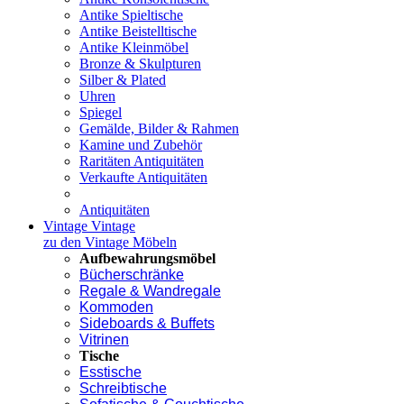
Antike Spieltische
Antike Beistelltische
Antike Kleinmöbel
Bronze & Skulpturen
Silber & Plated
Uhren
Spiegel
Gemälde, Bilder & Rahmen
Kamine und Zubehör
Raritäten Antiquitäten
Verkaufte Antiquitäten
Antiquitäten
Vintage
Vintage
zu den Vintage Möbeln
Aufbewahrungsmöbel
Bücherschränke
Regale & Wandregale
Kommoden
Sideboards & Buffets
Vitrinen
Tische
Esstische
Schreibtische