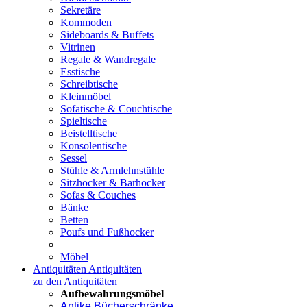
Sekretäre
Kommoden
Sideboards & Buffets
Vitrinen
Regale & Wandregale
Esstische
Schreibtische
Kleinmöbel
Sofatische & Couchtische
Spieltische
Beistelltische
Konsolentische
Sessel
Stühle & Armlehnstühle
Sitzhocker & Barhocker
Sofas & Couches
Bänke
Betten
Poufs und Fußhocker
Möbel
Antiquitäten
Antiquitäten
zu den Antiquitäten
Aufbewahrungsmöbel
Antike Bücherschränke