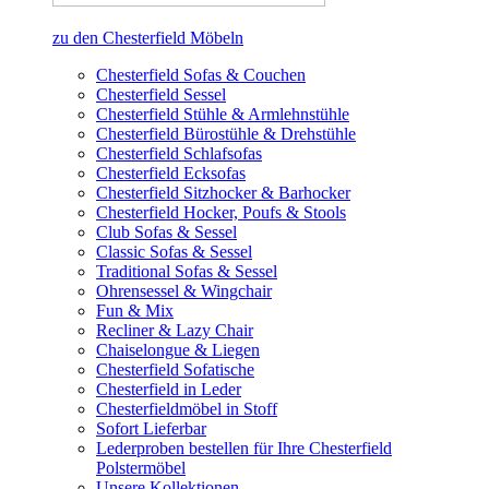
zu den Chesterfield Möbeln
Chesterfield Sofas & Couchen
Chesterfield Sessel
Chesterfield Stühle & Armlehnstühle
Chesterfield Bürostühle & Drehstühle
Chesterfield Schlafsofas
Chesterfield Ecksofas
Chesterfield Sitzhocker & Barhocker
Chesterfield Hocker, Poufs & Stools
Club Sofas & Sessel
Classic Sofas & Sessel
Traditional Sofas & Sessel
Ohrensessel & Wingchair
Fun & Mix
Recliner & Lazy Chair
Chaiselongue & Liegen
Chesterfield Sofatische
Chesterfield in Leder
Chesterfieldmöbel in Stoff
Sofort Lieferbar
Lederproben bestellen für Ihre Chesterfield
Polstermöbel
Unsere Kollektionen