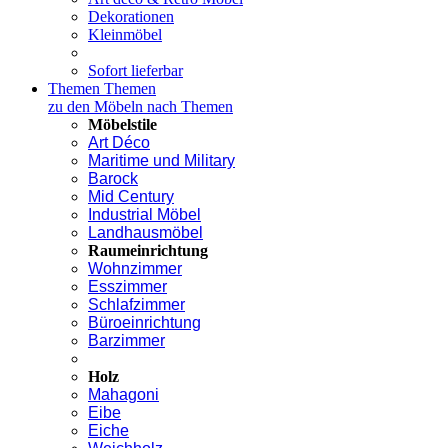
Dekorationen
Kleinmöbel
Sofort lieferbar
Themen
Themen
zu den Möbeln nach Themen
Möbelstile
Art Déco
Maritime und Military
Barock
Mid Century
Industrial Möbel
Landhausmöbel
Raumeinrichtung
Wohnzimmer
Esszimmer
Schlafzimmer
Büroeinrichtung
Barzimmer
Holz
Mahagoni
Eibe
Eiche