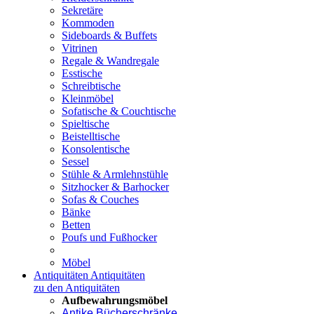
Sekretäre
Kommoden
Sideboards & Buffets
Vitrinen
Regale & Wandregale
Esstische
Schreibtische
Kleinmöbel
Sofatische & Couchtische
Spieltische
Beistelltische
Konsolentische
Sessel
Stühle & Armlehnstühle
Sitzhocker & Barhocker
Sofas & Couches
Bänke
Betten
Poufs und Fußhocker
Möbel
Antiquitäten
Antiquitäten
zu den Antiquitäten
Aufbewahrungsmöbel
Antike Bücherschränke