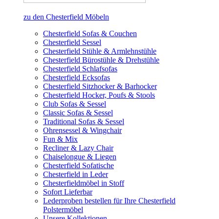
zu den Chesterfield Möbeln
Chesterfield Sofas & Couchen
Chesterfield Sessel
Chesterfield Stühle & Armlehnstühle
Chesterfield Bürostühle & Drehstühle
Chesterfield Schlafsofas
Chesterfield Ecksofas
Chesterfield Sitzhocker & Barhocker
Chesterfield Hocker, Poufs & Stools
Club Sofas & Sessel
Classic Sofas & Sessel
Traditional Sofas & Sessel
Ohrensessel & Wingchair
Fun & Mix
Recliner & Lazy Chair
Chaiselongue & Liegen
Chesterfield Sofatische
Chesterfield in Leder
Chesterfieldmöbel in Stoff
Sofort Lieferbar
Lederproben bestellen für Ihre Chesterfield
Polstermöbel
Unsere Kollektionen