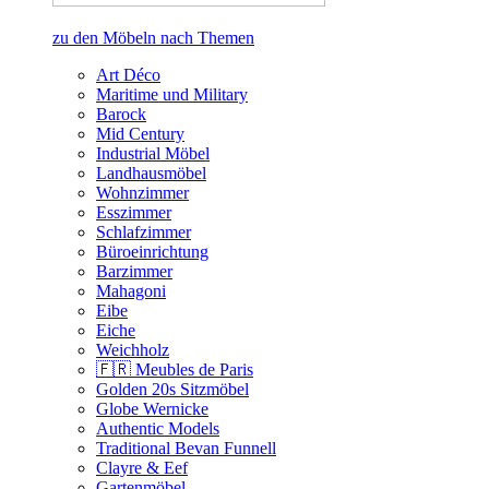
zu den Möbeln nach Themen
Art Déco
Maritime und Military
Barock
Mid Century
Industrial Möbel
Landhausmöbel
Wohnzimmer
Esszimmer
Schlafzimmer
Büroeinrichtung
Barzimmer
Mahagoni
Eibe
Eiche
Weichholz
🇫🇷 Meubles de Paris
Golden 20s Sitzmöbel
Globe Wernicke
Authentic Models
Traditional Bevan Funnell
Clayre & Eef
Gartenmöbel