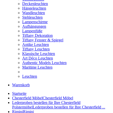
Deckenleuchten
Hängeleuchten
Wandleuchten
Stehleuchten
Lampenschirme
Aufhängungen
Lampenfüße
Tiffany Dekoration
Tiffany Fenster & Spiegel
Antike Leuchten
Tiffany Leuchten
Klassische Leuchten
Art Déco Leuchten
Authentic Models Leuchten
Maritime Leuchten
Leuchten
Warenkorb
Startseite
Chesterfield Möbel
Chesterfield Möbel
Lederproben bestellen für Ihre Chesterfield
Polstermöbel
Lederproben bestellen für Ihre Chesterfield ...
Rimini
Rimini