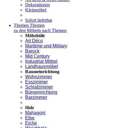
Dekorationen
Kleinmöbel
Sofort lieferbar
Themen
Themen
zu den Möbeln nach Themen
Möbelstile
Art Déco
Maritime und Military
Barock
Mid Century
Industrial Möbel
Landhausmöbel
Raumeinrichtung
Wohnzimmer
Esszimmer
Schlafzimmer
Büroeinrichtung
Barzimmer
Holz
Mahagoni
Eibe
Eiche