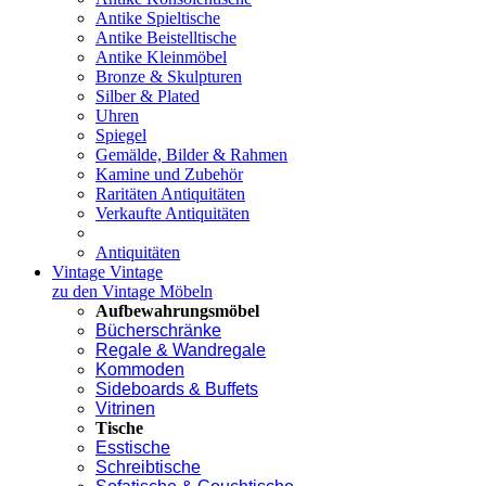
Antike Spieltische
Antike Beistelltische
Antike Kleinmöbel
Bronze & Skulpturen
Silber & Plated
Uhren
Spiegel
Gemälde, Bilder & Rahmen
Kamine und Zubehör
Raritäten Antiquitäten
Verkaufte Antiquitäten
Antiquitäten
Vintage
Vintage
zu den Vintage Möbeln
Aufbewahrungsmöbel
Bücherschränke
Regale & Wandregale
Kommoden
Sideboards & Buffets
Vitrinen
Tische
Esstische
Schreibtische