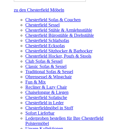
zu den Chesterfield Möbeln
Chesterfield Sofas & Couchen
Chesterfield Sessel
Chesterfield Stühle & Armlehnstühle
Chesterfield Bürostühle & Drehstühle
Chesterfield Schlafsofas
Chesterfield Ecksofas
Chesterfield Sitzhocker & Barhocker
Chesterfield Hocker, Poufs & Stools
Club Sofas & Sessel
Classic Sofas & Sessel
Traditional Sofas & Sessel
Ohrensessel & Wingchair
Fun & Mix
Recliner & Lazy Chair
Chaiselongue & Liegen
Chesterfield Sofatische
Chesterfield in Leder
Chesterfieldmöbel in Stoff
Sofort Lieferbar
Lederproben bestellen für Ihre Chesterfield
Polstermöbel
Unsere Kollektionen