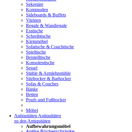
Sekretäre
Kommoden
Sideboards & Buffets
Vitrinen
Regale & Wandregale
Esstische
Schreibtische
Kleinmöbel
Sofatische & Couchtische
Spieltische
Beistelltische
Konsolentische
Sessel
Stühle & Armlehnstühle
Sitzhocker & Barhocker
Sofas & Couches
Bänke
Betten
Poufs und Fußhocker
Möbel
Antiquitäten
Antiquitäten
zu den Antiquitäten
Aufbewahrungsmöbel
Antike Bücherschränke