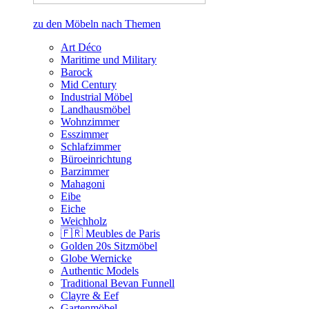
zu den Möbeln nach Themen
Art Déco
Maritime und Military
Barock
Mid Century
Industrial Möbel
Landhausmöbel
Wohnzimmer
Esszimmer
Schlafzimmer
Büroeinrichtung
Barzimmer
Mahagoni
Eibe
Eiche
Weichholz
🇫🇷 Meubles de Paris
Golden 20s Sitzmöbel
Globe Wernicke
Authentic Models
Traditional Bevan Funnell
Clayre & Eef
Gartenmöbel