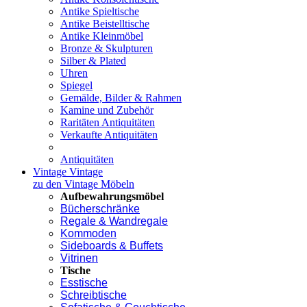
Antike Spieltische
Antike Beistelltische
Antike Kleinmöbel
Bronze & Skulpturen
Silber & Plated
Uhren
Spiegel
Gemälde, Bilder & Rahmen
Kamine und Zubehör
Raritäten Antiquitäten
Verkaufte Antiquitäten
Antiquitäten
Vintage
Vintage
zu den Vintage Möbeln
Aufbewahrungsmöbel
Bücherschränke
Regale & Wandregale
Kommoden
Sideboards & Buffets
Vitrinen
Tische
Esstische
Schreibtische