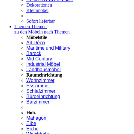
Dekorationen
Kleinmöbel
Sofort lieferbar
Themen
Themen
zu den Möbeln nach Themen
Möbelstile
Art Déco
Maritime und Military
Barock
Mid Century
Industrial Möbel
Landhausmöbel
Raumeinrichtung
Wohnzimmer
Esszimmer
Schlafzimmer
Büroeinrichtung
Barzimmer
Holz
Mahagoni
Eibe
Eiche