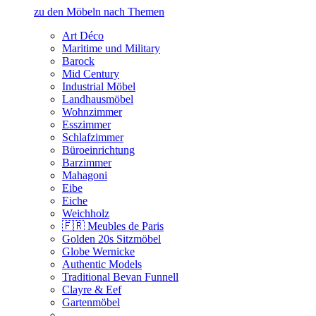
zu den Möbeln nach Themen
Art Déco
Maritime und Military
Barock
Mid Century
Industrial Möbel
Landhausmöbel
Wohnzimmer
Esszimmer
Schlafzimmer
Büroeinrichtung
Barzimmer
Mahagoni
Eibe
Eiche
Weichholz
🇫🇷 Meubles de Paris
Golden 20s Sitzmöbel
Globe Wernicke
Authentic Models
Traditional Bevan Funnell
Clayre & Eef
Gartenmöbel