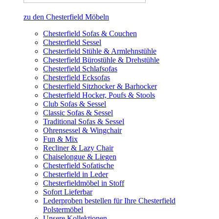
zu den Chesterfield Möbeln
Chesterfield Sofas & Couchen
Chesterfield Sessel
Chesterfield Stühle & Armlehnstühle
Chesterfield Bürostühle & Drehstühle
Chesterfield Schlafsofas
Chesterfield Ecksofas
Chesterfield Sitzhocker & Barhocker
Chesterfield Hocker, Poufs & Stools
Club Sofas & Sessel
Classic Sofas & Sessel
Traditional Sofas & Sessel
Ohrensessel & Wingchair
Fun & Mix
Recliner & Lazy Chair
Chaiselongue & Liegen
Chesterfield Sofatische
Chesterfield in Leder
Chesterfieldmöbel in Stoff
Sofort Lieferbar
Lederproben bestellen für Ihre Chesterfield
Polstermöbel
Unsere Kollektionen