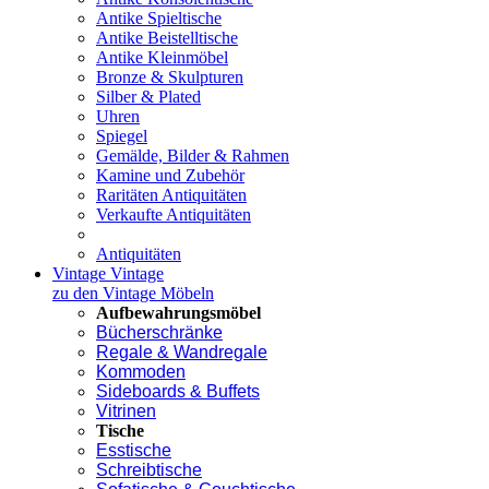
Antike Spieltische
Antike Beistelltische
Antike Kleinmöbel
Bronze & Skulpturen
Silber & Plated
Uhren
Spiegel
Gemälde, Bilder & Rahmen
Kamine und Zubehör
Raritäten Antiquitäten
Verkaufte Antiquitäten
Antiquitäten
Vintage
Vintage
zu den Vintage Möbeln
Aufbewahrungsmöbel
Bücherschränke
Regale & Wandregale
Kommoden
Sideboards & Buffets
Vitrinen
Tische
Esstische
Schreibtische