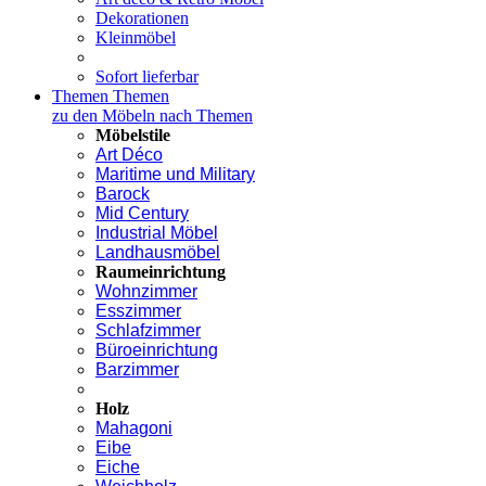
Dekorationen
Kleinmöbel
Sofort lieferbar
Themen
Themen
zu den Möbeln nach Themen
Möbelstile
Art Déco
Maritime und Military
Barock
Mid Century
Industrial Möbel
Landhausmöbel
Raumeinrichtung
Wohnzimmer
Esszimmer
Schlafzimmer
Büroeinrichtung
Barzimmer
Holz
Mahagoni
Eibe
Eiche