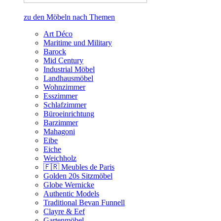
zu den Möbeln nach Themen
Art Déco
Maritime und Military
Barock
Mid Century
Industrial Möbel
Landhausmöbel
Wohnzimmer
Esszimmer
Schlafzimmer
Büroeinrichtung
Barzimmer
Mahagoni
Eibe
Eiche
Weichholz
🇫🇷 Meubles de Paris
Golden 20s Sitzmöbel
Globe Wernicke
Authentic Models
Traditional Bevan Funnell
Clayre & Eef
Gartenmöbel