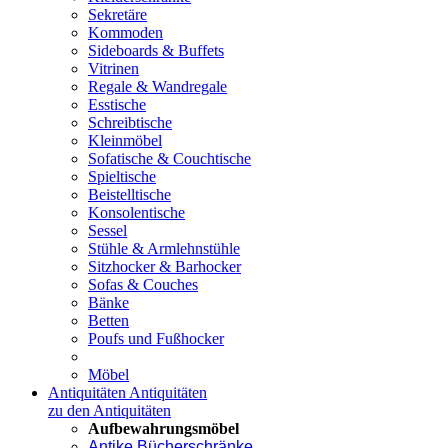
Sekretäre
Kommoden
Sideboards & Buffets
Vitrinen
Regale & Wandregale
Esstische
Schreibtische
Kleinmöbel
Sofatische & Couchtische
Spieltische
Beistelltische
Konsolentische
Sessel
Stühle & Armlehnstühle
Sitzhocker & Barhocker
Sofas & Couches
Bänke
Betten
Poufs und Fußhocker
Möbel
Antiquitäten
Antiquitäten
zu den Antiquitäten
Aufbewahrungsmöbel
Antike Bücherschränke