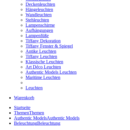
Deckenleuchten
Hängeleuchten
Wandleuchten
Stehleuchten
Lampenschirme
Aufhängungen
Lampenfüße
Tiffany Dekoration
Tiffany Fenster & Spiegel
Antike Leuchten
Tiffany Leuchten
Klassische Leuchten
Art Déco Leuchten
Authentic Models Leuchten
Maritime Leuchten
Leuchten
Warenkorb
Startseite
Themen
Themen
Authentic Models
Authentic Models
Beleuchtung
Beleuchtung