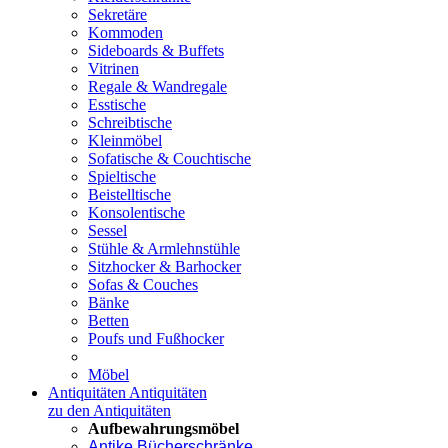
Sekretäre
Kommoden
Sideboards & Buffets
Vitrinen
Regale & Wandregale
Esstische
Schreibtische
Kleinmöbel
Sofatische & Couchtische
Spieltische
Beistelltische
Konsolentische
Sessel
Stühle & Armlehnstühle
Sitzhocker & Barhocker
Sofas & Couches
Bänke
Betten
Poufs und Fußhocker
Möbel
Antiquitäten
Antiquitäten
zu den Antiquitäten
Aufbewahrungsmöbel
Antike Bücherschränke