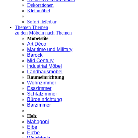
Dekorationen
Kleinmöbel
Sofort lieferbar
Themen
Themen
zu den Möbeln nach Themen
Möbelstile
Art Déco
Maritime und Military
Barock
Mid Century
Industrial Möbel
Landhausmöbel
Raumeinrichtung
Wohnzimmer
Esszimmer
Schlafzimmer
Büroeinrichtung
Barzimmer
Holz
Mahagoni
Eibe
Eiche