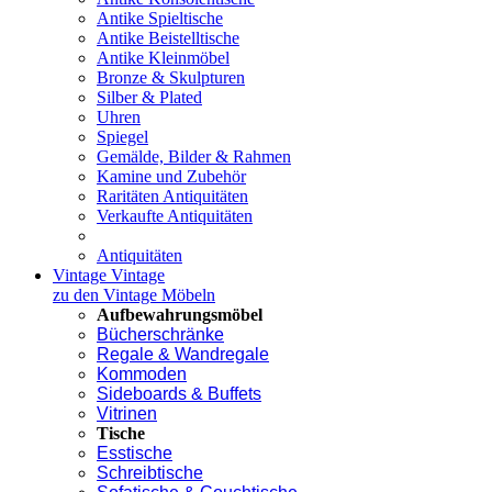
Antike Spieltische
Antike Beistelltische
Antike Kleinmöbel
Bronze & Skulpturen
Silber & Plated
Uhren
Spiegel
Gemälde, Bilder & Rahmen
Kamine und Zubehör
Raritäten Antiquitäten
Verkaufte Antiquitäten
Antiquitäten
Vintage
Vintage
zu den Vintage Möbeln
Aufbewahrungsmöbel
Bücherschränke
Regale & Wandregale
Kommoden
Sideboards & Buffets
Vitrinen
Tische
Esstische
Schreibtische