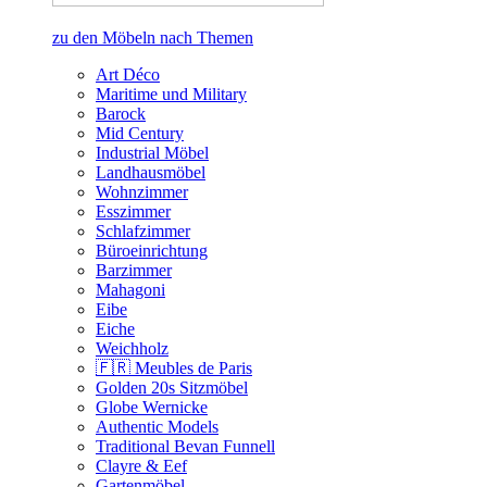
zu den Möbeln nach Themen
Art Déco
Maritime und Military
Barock
Mid Century
Industrial Möbel
Landhausmöbel
Wohnzimmer
Esszimmer
Schlafzimmer
Büroeinrichtung
Barzimmer
Mahagoni
Eibe
Eiche
Weichholz
🇫🇷 Meubles de Paris
Golden 20s Sitzmöbel
Globe Wernicke
Authentic Models
Traditional Bevan Funnell
Clayre & Eef
Gartenmöbel