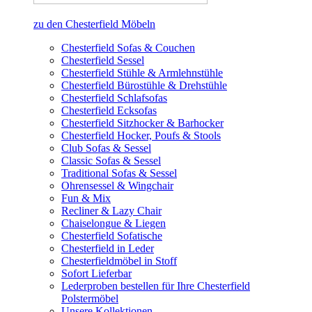
zu den Chesterfield Möbeln
Chesterfield Sofas & Couchen
Chesterfield Sessel
Chesterfield Stühle & Armlehnstühle
Chesterfield Bürostühle & Drehstühle
Chesterfield Schlafsofas
Chesterfield Ecksofas
Chesterfield Sitzhocker & Barhocker
Chesterfield Hocker, Poufs & Stools
Club Sofas & Sessel
Classic Sofas & Sessel
Traditional Sofas & Sessel
Ohrensessel & Wingchair
Fun & Mix
Recliner & Lazy Chair
Chaiselongue & Liegen
Chesterfield Sofatische
Chesterfield in Leder
Chesterfieldmöbel in Stoff
Sofort Lieferbar
Lederproben bestellen für Ihre Chesterfield
Polstermöbel
Unsere Kollektionen