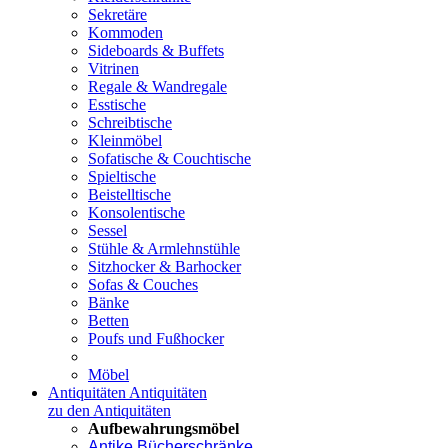
Sekretäre
Kommoden
Sideboards & Buffets
Vitrinen
Regale & Wandregale
Esstische
Schreibtische
Kleinmöbel
Sofatische & Couchtische
Spieltische
Beistelltische
Konsolentische
Sessel
Stühle & Armlehnstühle
Sitzhocker & Barhocker
Sofas & Couches
Bänke
Betten
Poufs und Fußhocker
Möbel
Antiquitäten
Antiquitäten
zu den Antiquitäten
Aufbewahrungsmöbel
Antike Bücherschränke