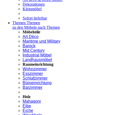
Dekorationen
Kleinmöbel
Sofort lieferbar
Themen
Themen
zu den Möbeln nach Themen
Möbelstile
Art Déco
Maritime und Military
Barock
Mid Century
Industrial Möbel
Landhausmöbel
Raumeinrichtung
Wohnzimmer
Esszimmer
Schlafzimmer
Büroeinrichtung
Barzimmer
Holz
Mahagoni
Eibe
Eiche