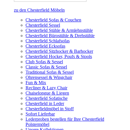
zu den Chesterfield Möbeln
Chesterfield Sofas & Couchen
Chesterfield Sessel
Chesterfield Stühle & Armlehnstühle
Chesterfield Bürostühle & Drehstühle
Chesterfield Schlafsofas
Chesterfield Ecksofas
Chesterfield Sitzhocker & Barhocker
Chesterfield Hocker, Poufs & Stools
Club Sofas & Sessel
Classic Sofas & Sessel
Traditional Sofas & Sessel
Ohrensessel & Wingchair
Fun & Mix
Recliner & Lazy Chair
Chaiselongue & Liegen
Chesterfield Sofatische
Chesterfield in Leder
Chesterfieldmöbel in Stoff
Sofort Lieferbar
Lederproben bestellen für Ihre Chesterfield
Polstermöbel
Unsere Kollektionen