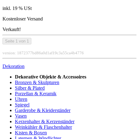
inkl. 19 % USt
Kostenloser Versand
Verkauft!
Seite 1 von 1
version: 1872377bd86a0d1af19c3a55ca4b4776
Dekoration
Dekorative Objekte & Accessoires
Bronzen & Skulpturen
Silber & Plated
Porzellan & Keramik
Uhren
Spiegel
Garderobe & Kleiderständer
Vasen
Kerzenhalter & Kerzenständer
Weinkühler & Flaschenhalter
Kisten & Boxen
Laternen & Windlichter