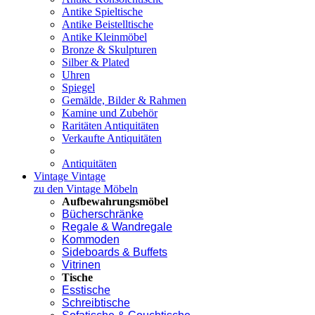
Antike Spieltische
Antike Beistelltische
Antike Kleinmöbel
Bronze & Skulpturen
Silber & Plated
Uhren
Spiegel
Gemälde, Bilder & Rahmen
Kamine und Zubehör
Raritäten Antiquitäten
Verkaufte Antiquitäten
Antiquitäten
Vintage
Vintage
zu den Vintage Möbeln
Aufbewahrungsmöbel
Bücherschränke
Regale & Wandregale
Kommoden
Sideboards & Buffets
Vitrinen
Tische
Esstische
Schreibtische