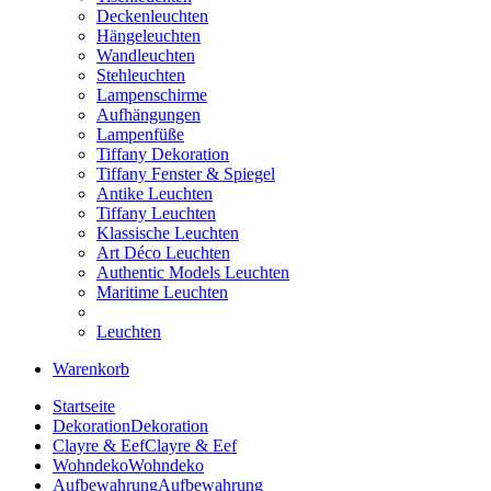
Deckenleuchten
Hängeleuchten
Wandleuchten
Stehleuchten
Lampenschirme
Aufhängungen
Lampenfüße
Tiffany Dekoration
Tiffany Fenster & Spiegel
Antike Leuchten
Tiffany Leuchten
Klassische Leuchten
Art Déco Leuchten
Authentic Models Leuchten
Maritime Leuchten
Leuchten
Warenkorb
Startseite
Dekoration
Dekoration
Clayre & Eef
Clayre & Eef
Wohndeko
Wohndeko
Aufbewahrung
Aufbewahrung