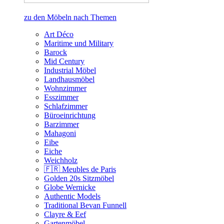
zu den Möbeln nach Themen
Art Déco
Maritime und Military
Barock
Mid Century
Industrial Möbel
Landhausmöbel
Wohnzimmer
Esszimmer
Schlafzimmer
Büroeinrichtung
Barzimmer
Mahagoni
Eibe
Eiche
Weichholz
🇫🇷 Meubles de Paris
Golden 20s Sitzmöbel
Globe Wernicke
Authentic Models
Traditional Bevan Funnell
Clayre & Eef
Gartenmöbel