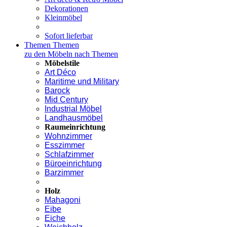
Dekorationen
Kleinmöbel
Sofort lieferbar
Themen
Themen
zu den Möbeln nach Themen
Möbelstile
Art Déco
Maritime und Military
Barock
Mid Century
Industrial Möbel
Landhausmöbel
Raumeinrichtung
Wohnzimmer
Esszimmer
Schlafzimmer
Büroeinrichtung
Barzimmer
Holz
Mahagoni
Eibe
Eiche