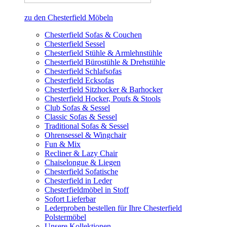
zu den Chesterfield Möbeln
Chesterfield Sofas & Couchen
Chesterfield Sessel
Chesterfield Stühle & Armlehnstühle
Chesterfield Bürostühle & Drehstühle
Chesterfield Schlafsofas
Chesterfield Ecksofas
Chesterfield Sitzhocker & Barhocker
Chesterfield Hocker, Poufs & Stools
Club Sofas & Sessel
Classic Sofas & Sessel
Traditional Sofas & Sessel
Ohrensessel & Wingchair
Fun & Mix
Recliner & Lazy Chair
Chaiselongue & Liegen
Chesterfield Sofatische
Chesterfield in Leder
Chesterfieldmöbel in Stoff
Sofort Lieferbar
Lederproben bestellen für Ihre Chesterfield
Polstermöbel
Unsere Kollektionen