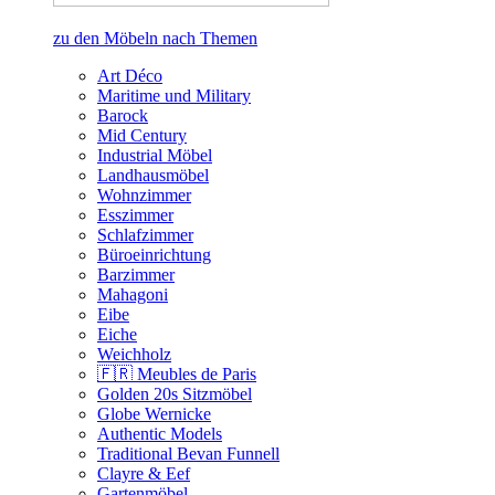
zu den Möbeln nach Themen
Art Déco
Maritime und Military
Barock
Mid Century
Industrial Möbel
Landhausmöbel
Wohnzimmer
Esszimmer
Schlafzimmer
Büroeinrichtung
Barzimmer
Mahagoni
Eibe
Eiche
Weichholz
🇫🇷 Meubles de Paris
Golden 20s Sitzmöbel
Globe Wernicke
Authentic Models
Traditional Bevan Funnell
Clayre & Eef
Gartenmöbel