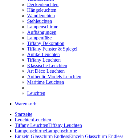
Deckenleuchten
Hängeleuchten
Wandleuchten
Stehleuchten
Lampenschirme
Aufhängungen
Lampenfüße
Tiffany Dekoration
Tiffany Fenster & Spiegel
Antike Leuchten
Tiffany Leuchten
Klassische Leuchten
Art Déco Leuchten
Authentic Models Leuchten
Maritime Leuchten
Leuchten
Warenkorb
Startseite
Leuchten
Leuchten
Tiffany Leuchten
Tiffany Leuchten
Lampenschirme
Lampenschirme
Einzeln Glasschirm Endless
Einzeln Glasschirm Endless