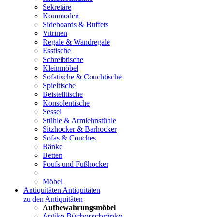
Sekretäre
Kommoden
Sideboards & Buffets
Vitrinen
Regale & Wandregale
Esstische
Schreibtische
Kleinmöbel
Sofatische & Couchtische
Spieltische
Beistelltische
Konsolentische
Sessel
Stühle & Armlehnstühle
Sitzhocker & Barhocker
Sofas & Couches
Bänke
Betten
Poufs und Fußhocker
Möbel
Antiquitäten
Antiquitäten
zu den Antiquitäten
Aufbewahrungsmöbel
Antike Bücherschränke