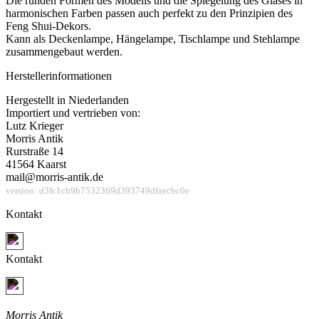
Die runden Formen des Modells und die Spiegelung des Glases in
harmonischen Farben passen auch perfekt zu den Prinzipien des
Feng Shui-Dekors.
Kann als Deckenlampe, Hängelampe, Tischlampe und Stehlampe
zusammengebaut werden.
Herstellerinformationen
Hergestellt in Niederlanden
Importiert und vertrieben von:
Lutz Krieger
Morris Antik
Rurstraße 14
41564 Kaarst
mail@morris-antik.de
version: d3fc1cb9b7532369d393749dfaecbc0e
Kontakt
Jetzt Kontakt aufnehmen
Kontakt
Jetzt Kontakt aufnehmen
Morris Antik