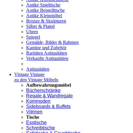
Antike Spieltische
Antike Beistelltische
Antike Kleinmöbel
Bronze & Skulpturen
Silber & Plated
Uhren
Spiegel
Gemälde, Bilder & Rahmen
Kamine und Zubehör
Raritäten Antiquitäten
Verkaufte Antiquitäten
Antiquitäten
Vintage
Vintage
zu den Vintage Möbeln
Aufbewahrungsmöbel
Bücherschränke
Regale & Wandregale
Kommoden
Sideboards & Buffets
Vitrinen
Tische
Esstische
Schreibtische