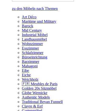
zu den Möbeln nach Themen
Art Déco
Maritime und Military
Barock
Mid Century
Industrial Möbel
Landhausmöbel
Wohnzimmer
Esszimmer
Schlafzimmer
Büroeinrichtung
Barzimmer
Mahagoni
Eibe
Eiche
Weichholz
🇫🇷 Meubles de Paris
Golden 20s Sitzmöbel
Globe Wernicke
Authentic Models
Traditional Bevan Funnell
Clayre & Eef
Gartenmöbel