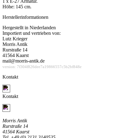
1 x E-27 Armatur.
Höhe: 145 cm.
Herstellerinformationen
Hergestellt in Niederlanden
Importiert und vertrieben von:
Lutz Krieger
Morris Antik
Rurstraße 14
41564 Kaarst
mail@morris-antik.de
version: 7f304f826dee7a19866557c5b2bf848e
Kontakt
Jetzt Kontakt aufnehmen
Kontakt
Jetzt Kontakt aufnehmen
Morris Antik
Rurstraße 14
41564 Kaarst
Tel. +49 (0) 2131 3140535