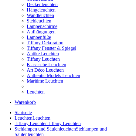
Deckenleuchten
Hängeleuchten
Wandleuchten
Stehleuchten
Lampenschirme
Aufhängungen
Lampenfüße
Tiffany Dekoration
Tiffany Fenster & Spiegel
Antike Leuchten
Tiffany Leuchten
Klassische Leuchten
Art Déco Leuchten
Authentic Models Leuchten
Maritime Leuchten
Leuchten
Warenkorb
Startseite
Leuchten
Leuchten
Tiffany Leuchten
Tiffany Leuchten
Stehlampen und Säulenleuchten
Stehlampen und
Säulenleuchten