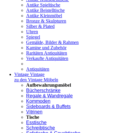
Antike Spieltische
Antike Beistelltische
Antike Kleinmöbel
Bronze & Skulpturen
Silber & Plated
Uhren
Spiegel
Gemälde, Bilder & Rahmen
Kamine und Zubehör
Raritäten Antiquitäten
Verkaufte Antiquitäten
Antiquitäten
Vintage
Vintage
zu den Vintage Möbeln
Aufbewahrungsmöbel
Bücherschränke
Regale & Wandregale
Kommoden
Sideboards & Buffets
Vitrinen
Tische
Esstische
Schreibtische