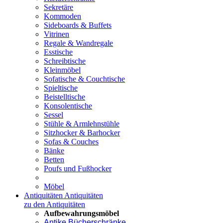
Sekretäre
Kommoden
Sideboards & Buffets
Vitrinen
Regale & Wandregale
Esstische
Schreibtische
Kleinmöbel
Sofatische & Couchtische
Spieltische
Beistelltische
Konsolentische
Sessel
Stühle & Armlehnstühle
Sitzhocker & Barhocker
Sofas & Couches
Bänke
Betten
Poufs und Fußhocker
Möbel
Antiquitäten
Antiquitäten
zu den Antiquitäten
Aufbewahrungsmöbel
Antike Bücherschränke