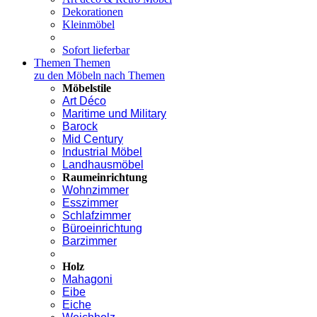
Dekorationen
Kleinmöbel
Sofort lieferbar
Themen
Themen
zu den Möbeln nach Themen
Möbelstile
Art Déco
Maritime und Military
Barock
Mid Century
Industrial Möbel
Landhausmöbel
Raumeinrichtung
Wohnzimmer
Esszimmer
Schlafzimmer
Büroeinrichtung
Barzimmer
Holz
Mahagoni
Eibe
Eiche