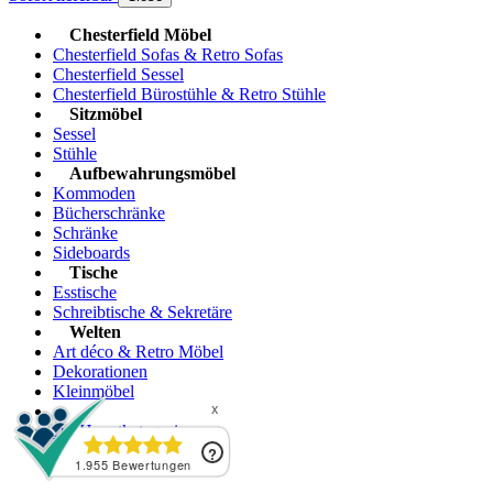
Chesterfield Möbel
Chesterfield Sofas & Retro Sofas
Chesterfield Sessel
Chesterfield Bürostühle & Retro Stühle
Sitzmöbel
Sessel
Stühle
Aufbewahrungsmöbel
Kommoden
Bücherschränke
Schränke
Sideboards
Tische
Esstische
Schreibtische & Sekretäre
Welten
Art déco & Retro Möbel
Dekorationen
Kleinmöbel
zur Hauptkategorie