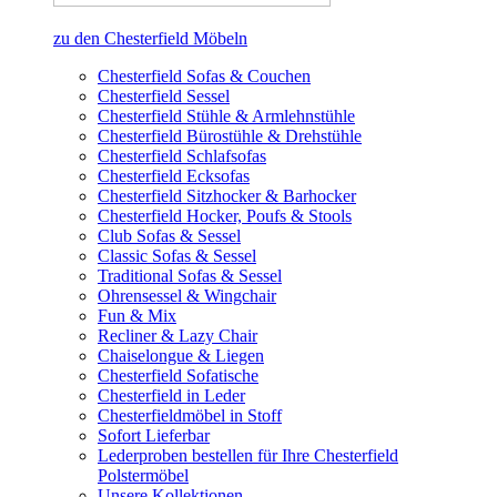
zu den Chesterfield Möbeln
Chesterfield Sofas & Couchen
Chesterfield Sessel
Chesterfield Stühle & Armlehnstühle
Chesterfield Bürostühle & Drehstühle
Chesterfield Schlafsofas
Chesterfield Ecksofas
Chesterfield Sitzhocker & Barhocker
Chesterfield Hocker, Poufs & Stools
Club Sofas & Sessel
Classic Sofas & Sessel
Traditional Sofas & Sessel
Ohrensessel & Wingchair
Fun & Mix
Recliner & Lazy Chair
Chaiselongue & Liegen
Chesterfield Sofatische
Chesterfield in Leder
Chesterfieldmöbel in Stoff
Sofort Lieferbar
Lederproben bestellen für Ihre Chesterfield
Polstermöbel
Unsere Kollektionen