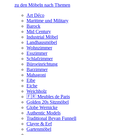
zu den Möbeln nach Themen
Art Déco
Maritime und Military
Barock
Mid Century
Industrial Möbel
Landhausmöbel
Wohnzimmer
Esszimmer
Schlafzimmer
Büroeinrichtung
Barzimmer
Mahagoni
Eibe
Eiche
Weichholz
🇫🇷 Meubles de Paris
Golden 20s Sitzmöbel
Globe Wernicke
Authentic Models
Traditional Bevan Funnell
Clayre & Eef
Gartenmöbel