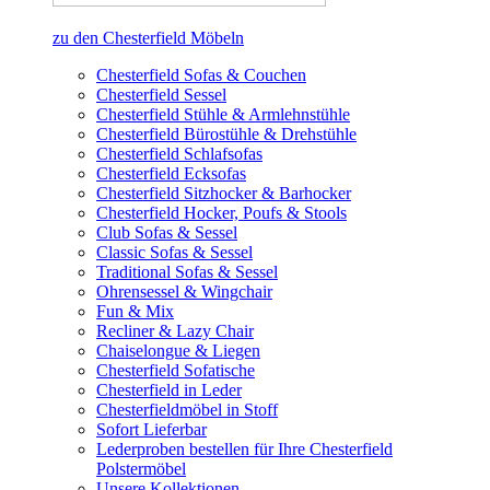
zu den Chesterfield Möbeln
Chesterfield Sofas & Couchen
Chesterfield Sessel
Chesterfield Stühle & Armlehnstühle
Chesterfield Bürostühle & Drehstühle
Chesterfield Schlafsofas
Chesterfield Ecksofas
Chesterfield Sitzhocker & Barhocker
Chesterfield Hocker, Poufs & Stools
Club Sofas & Sessel
Classic Sofas & Sessel
Traditional Sofas & Sessel
Ohrensessel & Wingchair
Fun & Mix
Recliner & Lazy Chair
Chaiselongue & Liegen
Chesterfield Sofatische
Chesterfield in Leder
Chesterfieldmöbel in Stoff
Sofort Lieferbar
Lederproben bestellen für Ihre Chesterfield
Polstermöbel
Unsere Kollektionen