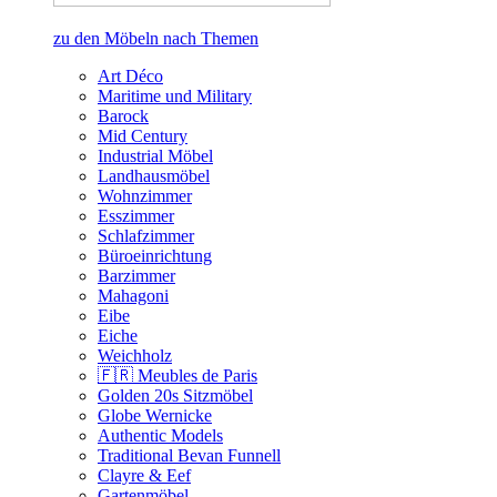
zu den Möbeln nach Themen
Art Déco
Maritime und Military
Barock
Mid Century
Industrial Möbel
Landhausmöbel
Wohnzimmer
Esszimmer
Schlafzimmer
Büroeinrichtung
Barzimmer
Mahagoni
Eibe
Eiche
Weichholz
🇫🇷 Meubles de Paris
Golden 20s Sitzmöbel
Globe Wernicke
Authentic Models
Traditional Bevan Funnell
Clayre & Eef
Gartenmöbel