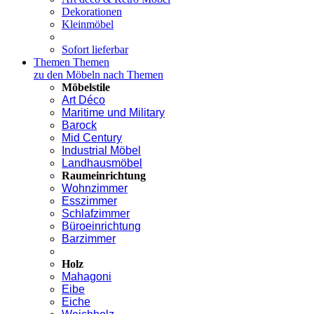
Dekorationen
Kleinmöbel
Sofort lieferbar
Themen
Themen
zu den Möbeln nach Themen
Möbelstile
Art Déco
Maritime und Military
Barock
Mid Century
Industrial Möbel
Landhausmöbel
Raumeinrichtung
Wohnzimmer
Esszimmer
Schlafzimmer
Büroeinrichtung
Barzimmer
Holz
Mahagoni
Eibe
Eiche