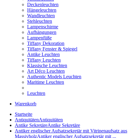
Deckenleuchten
Hängeleuchten
Wandleuchten
Stehleuchten
Lampenschirme
Aufhängungen
Lampenfüße
Tiffany Dekoration
Tiffany Fenster & Spiegel
Antike Leuchten
Tiffany Leuchten
Klassische Leuchten
Art Déco Leuchten
Authentic Models Leuchten
Maritime Leuchten
Leuchten
Warenkorb
Startseite
Antiquitäten
Antiquitäten
Antike Sekretäre
Antike Sekretäre
Antiker englischer Aufsatzsekretär mit Vitrinenaufsatz aus
Massivholz
Antiker englischer Aufsatzsekretär mit ...