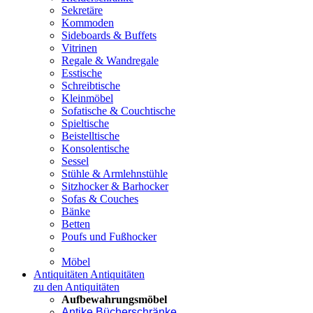
Sekretäre
Kommoden
Sideboards & Buffets
Vitrinen
Regale & Wandregale
Esstische
Schreibtische
Kleinmöbel
Sofatische & Couchtische
Spieltische
Beistelltische
Konsolentische
Sessel
Stühle & Armlehnstühle
Sitzhocker & Barhocker
Sofas & Couches
Bänke
Betten
Poufs und Fußhocker
Möbel
Antiquitäten
Antiquitäten
zu den Antiquitäten
Aufbewahrungsmöbel
Antike Bücherschränke