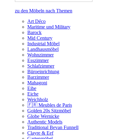
zu den Möbeln nach Themen
Art Déco
Maritime und Military
Barock
Mid Century
Industrial Möbel
Landhausmöbel
Wohnzimmer
Esszimmer
Schlafzimmer
Büroeinrichtung
Barzimmer
Mahagoni
Eibe
Eiche
Weichholz
🇫🇷 Meubles de Paris
Golden 20s Sitzmöbel
Globe Wernicke
Authentic Models
Traditional Bevan Funnell
Clayre & Eef
Gartenmöbel