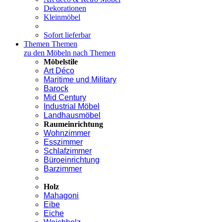
Dekorationen
Kleinmöbel
Sofort lieferbar
Themen
Themen
zu den Möbeln nach Themen
Möbelstile
Art Déco
Maritime und Military
Barock
Mid Century
Industrial Möbel
Landhausmöbel
Raumeinrichtung
Wohnzimmer
Esszimmer
Schlafzimmer
Büroeinrichtung
Barzimmer
Holz
Mahagoni
Eibe
Eiche