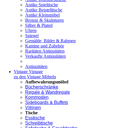
Antike Spieltische
Antike Beistelltische
Antike Kleinmöbel
Bronze & Skulpturen
Silber & Plated
Uhren
Spiegel
Gemälde, Bilder & Rahmen
Kamine und Zubehör
Raritäten Antiquitäten
Verkaufte Antiquitäten
Antiquitäten
Vintage
Vintage
zu den Vintage Möbeln
Aufbewahrungsmöbel
Bücherschränke
Regale & Wandregale
Kommoden
Sideboards & Buffets
Vitrinen
Tische
Esstische
Schreibtische