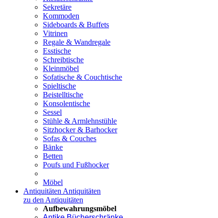
Sekretäre
Kommoden
Sideboards & Buffets
Vitrinen
Regale & Wandregale
Esstische
Schreibtische
Kleinmöbel
Sofatische & Couchtische
Spieltische
Beistelltische
Konsolentische
Sessel
Stühle & Armlehnstühle
Sitzhocker & Barhocker
Sofas & Couches
Bänke
Betten
Poufs und Fußhocker
Möbel
Antiquitäten
Antiquitäten
zu den Antiquitäten
Aufbewahrungsmöbel
Antike Bücherschränke