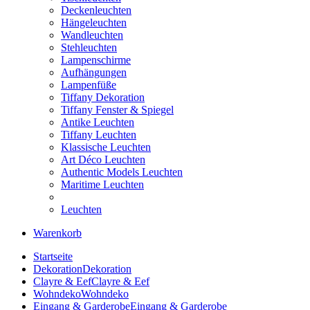
Deckenleuchten
Hängeleuchten
Wandleuchten
Stehleuchten
Lampenschirme
Aufhängungen
Lampenfüße
Tiffany Dekoration
Tiffany Fenster & Spiegel
Antike Leuchten
Tiffany Leuchten
Klassische Leuchten
Art Déco Leuchten
Authentic Models Leuchten
Maritime Leuchten
Leuchten
Warenkorb
Startseite
Dekoration
Dekoration
Clayre & Eef
Clayre & Eef
Wohndeko
Wohndeko
Eingang & Garderobe
Eingang & Garderobe