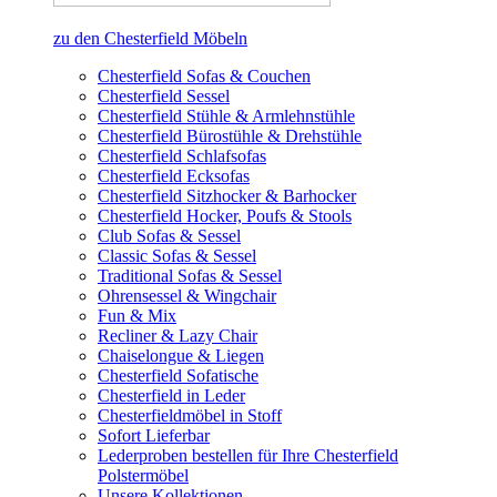
zu den Chesterfield Möbeln
Chesterfield Sofas & Couchen
Chesterfield Sessel
Chesterfield Stühle & Armlehnstühle
Chesterfield Bürostühle & Drehstühle
Chesterfield Schlafsofas
Chesterfield Ecksofas
Chesterfield Sitzhocker & Barhocker
Chesterfield Hocker, Poufs & Stools
Club Sofas & Sessel
Classic Sofas & Sessel
Traditional Sofas & Sessel
Ohrensessel & Wingchair
Fun & Mix
Recliner & Lazy Chair
Chaiselongue & Liegen
Chesterfield Sofatische
Chesterfield in Leder
Chesterfieldmöbel in Stoff
Sofort Lieferbar
Lederproben bestellen für Ihre Chesterfield
Polstermöbel
Unsere Kollektionen