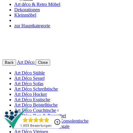
Art déco & Retro Möbel
Dekorationen
Kleinmöbel
zur Hauptkategorie
Art Déco
Back
Close
Art Déco Stühle
Art Déco Sessel
Art Déco Sofas
Art Déco Schreibtische
Art Déco Hocker
Art Déco Esstische
Art Déco Beistelltische
Art Déco Couchtische
Art Déco Bars & Barmöbel
Art Déco Sideboards & Konsolentische
Art Déco Schränke & Regale
Art Déco Vitrinen