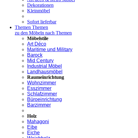
Dekorationen
Kleinmöbel
Sofort lieferbar
Themen
Themen
zu den Möbeln nach Themen
Möbelstile
Art Déco
Maritime und Military
Barock
Mid Century
Industrial Möbel
Landhausmöbel
Raumeinrichtung
Wohnzimmer
Esszimmer
Schlafzimmer
Büroeinrichtung
Barzimmer
Holz
Mahagoni
Eibe
Eiche