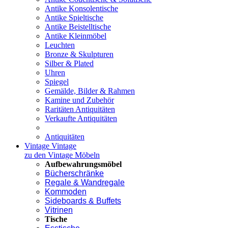
Antike Konsolentische
Antike Spieltische
Antike Beistelltische
Antike Kleinmöbel
Leuchten
Bronze & Skulpturen
Silber & Plated
Uhren
Spiegel
Gemälde, Bilder & Rahmen
Kamine und Zubehör
Raritäten Antiquitäten
Verkaufte Antiquitäten
Antiquitäten
Vintage
Vintage
zu den Vintage Möbeln
Aufbewahrungsmöbel
Bücherschränke
Regale & Wandregale
Kommoden
Sideboards & Buffets
Vitrinen
Tische