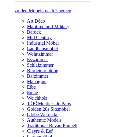
zu den Möbeln nach Themen
Art Déco
Maritime und Military
Barock
Mid Century
Industrial Möbel
Landhausmöbel
Wohnzimmer
Esszimmer
Schlafzimmer
Büroeinrichtung
Barzimmer
Mahagoni
Eibe
Eiche
Weichholz
🇫🇷 Meubles de Paris
Golden 20s Sitzmöbel
Globe Wernicke
Authentic Models
Traditional Bevan Funnell
Clayre & Eef
Gartenmöbel