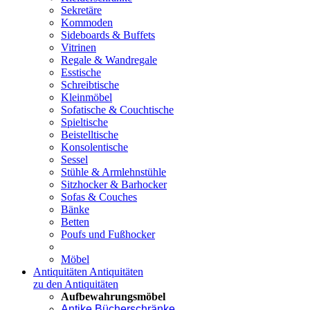
Sekretäre
Kommoden
Sideboards & Buffets
Vitrinen
Regale & Wandregale
Esstische
Schreibtische
Kleinmöbel
Sofatische & Couchtische
Spieltische
Beistelltische
Konsolentische
Sessel
Stühle & Armlehnstühle
Sitzhocker & Barhocker
Sofas & Couches
Bänke
Betten
Poufs und Fußhocker
Möbel
Antiquitäten
Antiquitäten
zu den Antiquitäten
Aufbewahrungsmöbel
Antike Bücherschränke