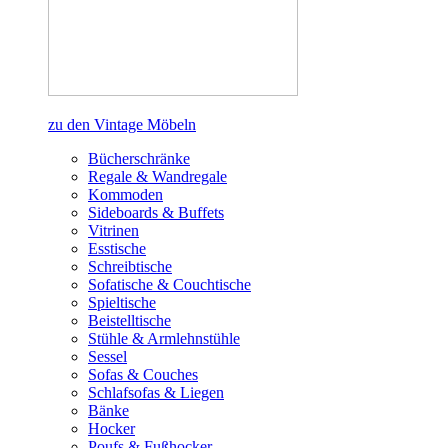
zu den Vintage Möbeln
Bücherschränke
Regale & Wandregale
Kommoden
Sideboards & Buffets
Vitrinen
Esstische
Schreibtische
Sofatische & Couchtische
Spieltische
Beistelltische
Stühle & Armlehnstühle
Sessel
Sofas & Couches
Schlafsofas & Liegen
Bänke
Hocker
Poufs & Fußhocker