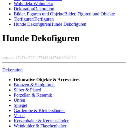
Wohndeko
Wohndeko
Dekoration
Dekoration
Bilder, Figuren und Objekte
Bilder, Figuren und Objekte
Tierfiguren
Tierfiguren
Hunde Dekofiguren
Hunde Dekofiguren
Hunde Dekofiguren
version: 15b7f4e7654e77d8313d7ddf400d04f9
Dekoration
Dekorative Objekte & Accessoires
Bronzen & Skulpturen
Silber & Plated
Porzellan & Keramik
Uhren
Spiegel
Garderobe & Kleiderständer
Vasen
Kerzenhalter & Kerzenständer
Weinkühler & Flaschenhalter