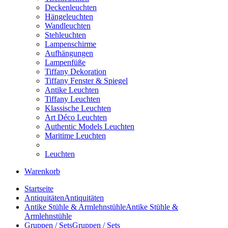
Deckenleuchten
Hängeleuchten
Wandleuchten
Stehleuchten
Lampenschirme
Aufhängungen
Lampenfüße
Tiffany Dekoration
Tiffany Fenster & Spiegel
Antike Leuchten
Tiffany Leuchten
Klassische Leuchten
Art Déco Leuchten
Authentic Models Leuchten
Maritime Leuchten
Leuchten
Warenkorb
Startseite
Antiquitäten
Antiquitäten
Antike Stühle & Armlehnstühle
Antike Stühle &
Armlehnstühle
Gruppen / Sets
Gruppen / Sets