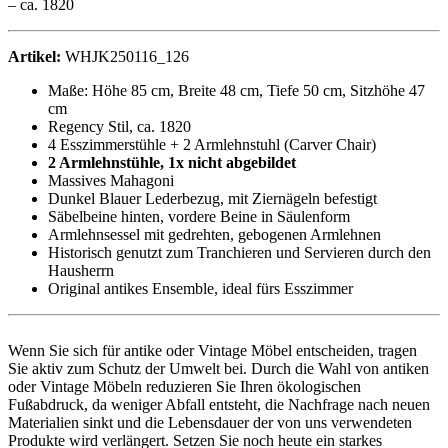
– ca. 1820
Artikel:
WHJK250116_126
Maße: Höhe 85 cm, Breite 48 cm, Tiefe 50 cm, Sitzhöhe 47
cm
Regency Stil, ca. 1820
4 Esszimmerstühle + 2 Armlehnstuhl (Carver Chair)
2 Armlehnstühle, 1x nicht abgebildet
Massives Mahagoni
Dunkel Blauer Lederbezug, mit Ziernägeln befestigt
Säbelbeine hinten, vordere Beine in Säulenform
Armlehnsessel mit gedrehten, gebogenen Armlehnen
Historisch genutzt zum Tranchieren und Servieren durch den
Hausherrn
Original antikes Ensemble, ideal fürs Esszimmer
Wenn Sie sich für antike oder Vintage Möbel entscheiden, tragen
Sie aktiv zum Schutz der Umwelt bei. Durch die Wahl von antiken
oder Vintage Möbeln reduzieren Sie Ihren ökologischen
Fußabdruck, da weniger Abfall entsteht, die Nachfrage nach neuen
Materialien sinkt und die Lebensdauer der von uns verwendeten
Produkte wird verlängert. Setzen Sie noch heute ein starkes