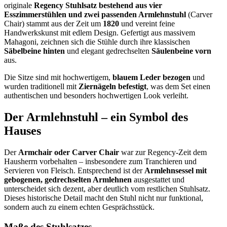
originale
Regency Stuhlsatz bestehend aus vier
Esszimmerstühlen und zwei passenden Armlehnstuhl
(Carver
Chair) stammt aus der Zeit um
1820
und vereint feine
Handwerkskunst mit edlem Design. Gefertigt aus massivem
Mahagoni, zeichnen sich die Stühle durch ihre klassischen
Säbelbeine hinten
und elegant gedrechselten
Säulenbeine vorn
aus.
Die Sitze sind mit hochwertigem,
blauem Leder bezogen
und
wurden traditionell mit
Ziernägeln befestigt
, was dem Set einen
authentischen und besonders hochwertigen Look verleiht.
Der Armlehnstuhl – ein Symbol des
Hauses
Der
Armchair oder Carver Chair
war zur Regency-Zeit dem
Hausherrn vorbehalten – insbesondere zum Tranchieren und
Servieren von Fleisch. Entsprechend ist der
Armlehnsessel mit
gebogenen, gedrechselten Armlehnen
ausgestattet und
unterscheidet sich dezent, aber deutlich vom restlichen Stuhlsatz.
Dieses historische Detail macht den Stuhl nicht nur funktional,
sondern auch zu einem echten Gesprächsstück.
Maße des Stuhlsatzes