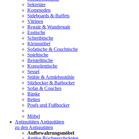
Sekretäre
Kommoden
Sideboards & Buffets
Vitrinen
Regale & Wandregale
Esstische
Schreibtische
Kleinmöbel
Sofatische & Couchtische
Spieltische
Beistelltische
Konsolentische
Sessel
Stühle & Armlehnstühle
Sitzhocker & Barhocker
Sofas & Couches
Bänke
Betten
Poufs und Fußhocker
Möbel
Antiquitäten
Antiquitäten
zu den Antiquitäten
Aufbewahrungsmöbel
Antike Bücherschränke