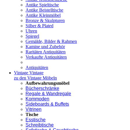
Antike Spieltische
Antike Beistelltische
Antike Kleinmöbel
Bronze & Skulpturen
Silber & Plated
Uhren
Spiegel
Gemälde, Bilder & Rahmen
Kamine und Zubehör
Raritäten Antiquitäten
Verkaufte Antiquitäten
Antiquitäten
Vintage
Vintage
zu den Vintage Möbeln
Aufbewahrungsmöbel
Bücherschränke
Regale & Wandregale
Kommoden
Sideboards & Buffets
Vitrinen
Tische
Esstische
Schreibtische