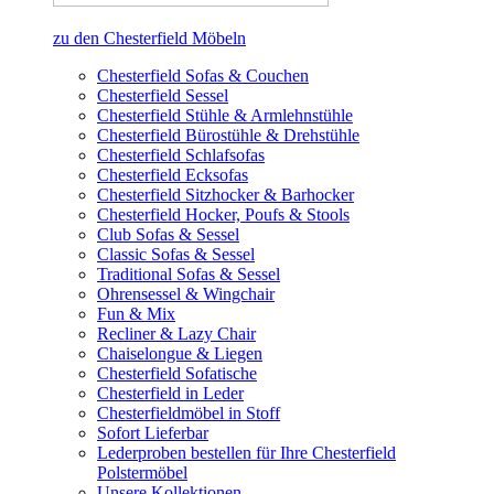
zu den Chesterfield Möbeln
Chesterfield Sofas & Couchen
Chesterfield Sessel
Chesterfield Stühle & Armlehnstühle
Chesterfield Bürostühle & Drehstühle
Chesterfield Schlafsofas
Chesterfield Ecksofas
Chesterfield Sitzhocker & Barhocker
Chesterfield Hocker, Poufs & Stools
Club Sofas & Sessel
Classic Sofas & Sessel
Traditional Sofas & Sessel
Ohrensessel & Wingchair
Fun & Mix
Recliner & Lazy Chair
Chaiselongue & Liegen
Chesterfield Sofatische
Chesterfield in Leder
Chesterfieldmöbel in Stoff
Sofort Lieferbar
Lederproben bestellen für Ihre Chesterfield
Polstermöbel
Unsere Kollektionen