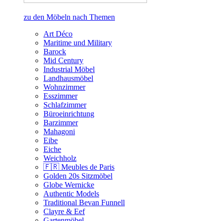
zu den Möbeln nach Themen
Art Déco
Maritime und Military
Barock
Mid Century
Industrial Möbel
Landhausmöbel
Wohnzimmer
Esszimmer
Schlafzimmer
Büroeinrichtung
Barzimmer
Mahagoni
Eibe
Eiche
Weichholz
🇫🇷 Meubles de Paris
Golden 20s Sitzmöbel
Globe Wernicke
Authentic Models
Traditional Bevan Funnell
Clayre & Eef
Gartenmöbel