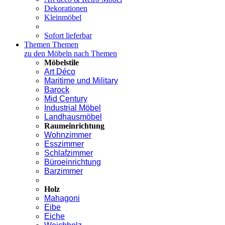
Dekorationen
Kleinmöbel
Sofort lieferbar
Themen
Themen
zu den Möbeln nach Themen
Möbelstile
Art Déco
Maritime und Military
Barock
Mid Century
Industrial Möbel
Landhausmöbel
Raumeinrichtung
Wohnzimmer
Esszimmer
Schlafzimmer
Büroeinrichtung
Barzimmer
Holz
Mahagoni
Eibe
Eiche