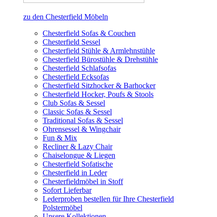
zu den Chesterfield Möbeln
Chesterfield Sofas & Couchen
Chesterfield Sessel
Chesterfield Stühle & Armlehnstühle
Chesterfield Bürostühle & Drehstühle
Chesterfield Schlafsofas
Chesterfield Ecksofas
Chesterfield Sitzhocker & Barhocker
Chesterfield Hocker, Poufs & Stools
Club Sofas & Sessel
Classic Sofas & Sessel
Traditional Sofas & Sessel
Ohrensessel & Wingchair
Fun & Mix
Recliner & Lazy Chair
Chaiselongue & Liegen
Chesterfield Sofatische
Chesterfield in Leder
Chesterfieldmöbel in Stoff
Sofort Lieferbar
Lederproben bestellen für Ihre Chesterfield
Polstermöbel
Unsere Kollektionen