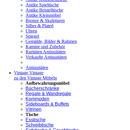
Antike Spieltische
Antike Beistelltische
Antike Kleinmöbel
Bronze & Skulpturen
Silber & Plated
Uhren
Spiegel
Gemälde, Bilder & Rahmen
Kamine und Zubehör
Raritäten Antiquitäten
Verkaufte Antiquitäten
Antiquitäten
Vintage
Vintage
zu den Vintage Möbeln
Aufbewahrungsmöbel
Bücherschränke
Regale & Wandregale
Kommoden
Sideboards & Buffets
Vitrinen
Tische
Esstische
Schreibtische