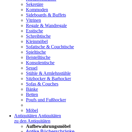
Sekretäre
Kommoden
Sideboards & Buffets
Vitrinen
Regale & Wandregale
Esstische
Schreibtische
Kleinmöbel
Sofatische & Couchtische
Spieltische
Beistelltische
Konsolentische
Sessel
Stühle & Armlehnstühle
Sitzhocker & Barhocker
Sofas & Couches
Bänke
Betten
Poufs und Fußhocker
Möbel
Antiquitäten
Antiquitäten
zu den Antiquitäten
Aufbewahrungsmöbel
Antike Bücherschränke