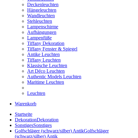
Deckenleuchten
Hängeleuchten
Wandleuchten
Stehleuchten
Lampenschirme
Aufhängungen
Lampenfüße
Tiffany Dekoration
Tiffany Fenster & Spiegel
Antike Leuchten
Tiffany Leuchten
Klassische Leuchten
Art Déco Leuchten
Authentic Models Leuchten
Maritime Leuchten
Leuchten
Warenkorb
Startseite
Dekoration
Dekoration
Sonstiges
Sonstiges
Golfschläger (schwarz/silber) Antik
Golfschläger
(schwarz/silber) Antik