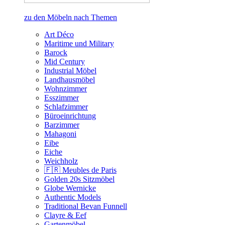
zu den Möbeln nach Themen
Art Déco
Maritime und Military
Barock
Mid Century
Industrial Möbel
Landhausmöbel
Wohnzimmer
Esszimmer
Schlafzimmer
Büroeinrichtung
Barzimmer
Mahagoni
Eibe
Eiche
Weichholz
🇫🇷 Meubles de Paris
Golden 20s Sitzmöbel
Globe Wernicke
Authentic Models
Traditional Bevan Funnell
Clayre & Eef
Gartenmöbel