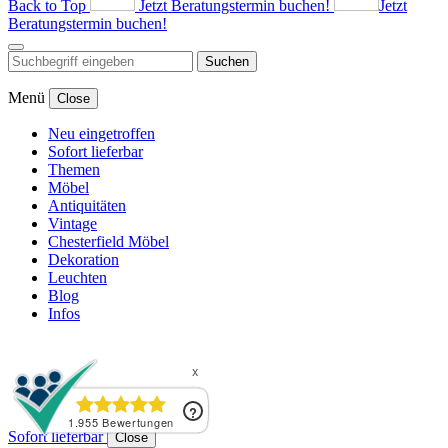
Back to Top
Jetzt Beratungstermin buchen!
Jetzt
Beratungstermin buchen!
Suchen
Menü
Close
Neu eingetroffen
Sofort lieferbar
Themen
Möbel
Antiquitäten
Vintage
Chesterfield Möbel
Dekoration
Leuchten
Blog
Infos
Sofort lieferbar
Close