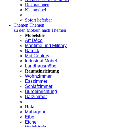
Dekorationen
Kleinmöbel
Sofort lieferbar
Themen
Themen
zu den Möbeln nach Themen
Möbelstile
Art Déco
Maritime und Military
Barock
Mid Century
Industrial Möbel
Landhausmöbel
Raumeinrichtung
Wohnzimmer
Esszimmer
Schlafzimmer
Büroeinrichtung
Barzimmer
Holz
Mahagoni
Eibe
Eiche