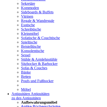
Sekretäre
Kommoden
Sideboards & Buffets
Vitrinen
Regale & Wandregale
Esstische
Schreibtische
Kleinmöbel
Sofatische & Couchtische
Spieltische
Beistelltische
Konsolentische
Sessel
Stühle & Armlehnstühle
Sitzhocker & Barhocker
Sofas & Couches
Bänke
Betten
Poufs und Fußhocker
Möbel
Antiquitäten
Antiquitäten
zu den Antiquitäten
Aufbewahrungsmöbel
Antike Bücherschränke