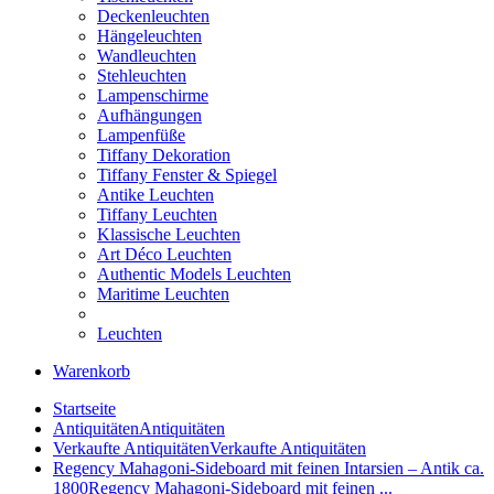
Deckenleuchten
Hängeleuchten
Wandleuchten
Stehleuchten
Lampenschirme
Aufhängungen
Lampenfüße
Tiffany Dekoration
Tiffany Fenster & Spiegel
Antike Leuchten
Tiffany Leuchten
Klassische Leuchten
Art Déco Leuchten
Authentic Models Leuchten
Maritime Leuchten
Leuchten
Warenkorb
Startseite
Antiquitäten
Antiquitäten
Verkaufte Antiquitäten
Verkaufte Antiquitäten
Regency Mahagoni-Sideboard mit feinen Intarsien – Antik ca.
1800
Regency Mahagoni-Sideboard mit feinen ...