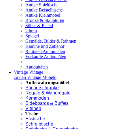
Antike Spieltische
Antike Beistelltische
Antike Kleinmöbel
Bronze & Skulpturen
Silber & Plated
Uhren
Spiegel
Gemälde, Bilder & Rahmen
Kamine und Zubehör
Raritäten Antiquitäten
Verkaufte Antiquitäten
Antiquitäten
Vintage
Vintage
zu den Vintage Möbeln
Aufbewahrungsmöbel
Bücherschränke
Regale & Wandregale
Kommoden
Sideboards & Buffets
Vitrinen
Tische
Esstische
Schreibtische