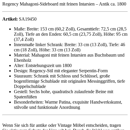
Regency Mahagoni-Sideboard mit feinen Intarsien – Antik ca. 1800
Artikel:
SA19450
Maße: Breite: 153 cm (60,2 Zoll), Gesamttiefe: 72,5 cm (28,5
Zoll), Tiefe an den Enden: 60,5 cm (23,75 Zoll), Höhe: 95 cm
(37,4 Zoll)
Innenmaße linker Schrank: Breite: 33 cm (13 Zoll), Tiefe: 46
cm (18 Zoll), Höhe: 33 cm (13 Zoll)
Material: Mahagoni mit feinen Intarsien aus Buchsbaum und
Ebenholz
Alter: Entstehungszeit um 1800
Design: Regency-Stil mit eleganter Serpentin-Form
Stauraum: Schrank mit Schloss und Schlüssel, große
bogenförmige Schublade mit originalen Messinggriffen, tiefe
Doppelschublade
Gestell: Sechs hohe, quadratisch zulaufende Beine mit
Spatenfüßen
Besonderheiten: Warme Patina, exquisite Handwerkskunst,
stilvolle und funktionale Anordnung
Wenn Sie sich für antike oder Vintage Möbel entscheiden, tragen