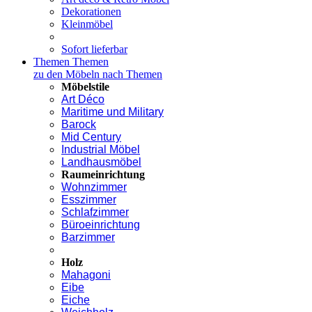
Dekorationen
Kleinmöbel
Sofort lieferbar
Themen
Themen
zu den Möbeln nach Themen
Möbelstile
Art Déco
Maritime und Military
Barock
Mid Century
Industrial Möbel
Landhausmöbel
Raumeinrichtung
Wohnzimmer
Esszimmer
Schlafzimmer
Büroeinrichtung
Barzimmer
Holz
Mahagoni
Eibe
Eiche