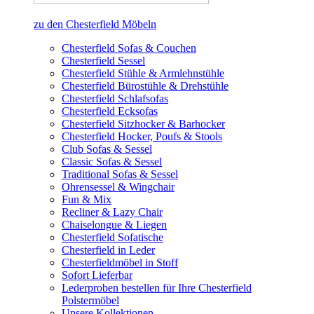
zu den Chesterfield Möbeln
Chesterfield Sofas & Couchen
Chesterfield Sessel
Chesterfield Stühle & Armlehnstühle
Chesterfield Bürostühle & Drehstühle
Chesterfield Schlafsofas
Chesterfield Ecksofas
Chesterfield Sitzhocker & Barhocker
Chesterfield Hocker, Poufs & Stools
Club Sofas & Sessel
Classic Sofas & Sessel
Traditional Sofas & Sessel
Ohrensessel & Wingchair
Fun & Mix
Recliner & Lazy Chair
Chaiselongue & Liegen
Chesterfield Sofatische
Chesterfield in Leder
Chesterfieldmöbel in Stoff
Sofort Lieferbar
Lederproben bestellen für Ihre Chesterfield
Polstermöbel
Unsere Kollektionen