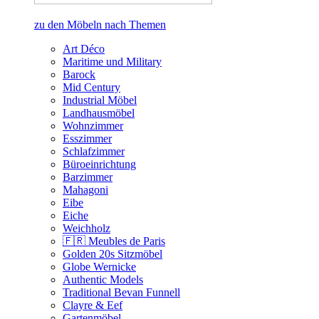
zu den Möbeln nach Themen
Art Déco
Maritime und Military
Barock
Mid Century
Industrial Möbel
Landhausmöbel
Wohnzimmer
Esszimmer
Schlafzimmer
Büroeinrichtung
Barzimmer
Mahagoni
Eibe
Eiche
Weichholz
🇫🇷 Meubles de Paris
Golden 20s Sitzmöbel
Globe Wernicke
Authentic Models
Traditional Bevan Funnell
Clayre & Eef
Gartenmöbel