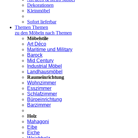
Dekorationen
Kleinmöbel
Sofort lieferbar
Themen
Themen
zu den Möbeln nach Themen
Möbelstile
Art Déco
Maritime und Military
Barock
Mid Century
Industrial Möbel
Landhausmöbel
Raumeinrichtung
Wohnzimmer
Esszimmer
Schlafzimmer
Büroeinrichtung
Barzimmer
Holz
Mahagoni
Eibe
Eiche