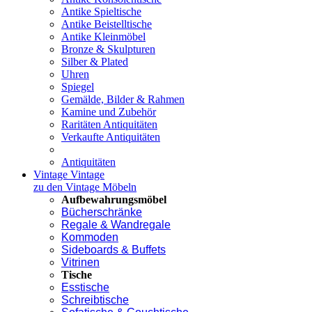
Antike Spieltische
Antike Beistelltische
Antike Kleinmöbel
Bronze & Skulpturen
Silber & Plated
Uhren
Spiegel
Gemälde, Bilder & Rahmen
Kamine und Zubehör
Raritäten Antiquitäten
Verkaufte Antiquitäten
Antiquitäten
Vintage
Vintage
zu den Vintage Möbeln
Aufbewahrungsmöbel
Bücherschränke
Regale & Wandregale
Kommoden
Sideboards & Buffets
Vitrinen
Tische
Esstische
Schreibtische