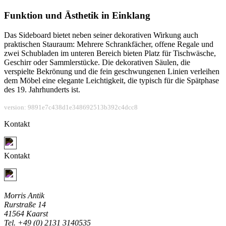
Funktion und Ästhetik in Einklang
Das Sideboard bietet neben seiner dekorativen Wirkung auch
praktischen Stauraum: Mehrere Schrankfächer, offene Regale und
zwei Schubladen im unteren Bereich bieten Platz für Tischwäsche,
Geschirr oder Sammlerstücke. Die dekorativen Säulen, die
verspielte Bekrönung und die fein geschwungenen Linien verleihen
dem Möbel eine elegante Leichtigkeit, die typisch für die Spätphase
des 19. Jahrhunderts ist.
version: 9891e7c438d1e348692513b392c4dcc8
Kontakt
Jetzt Kontakt aufnehmen
Kontakt
Jetzt Kontakt aufnehmen
Morris Antik
Rurstraße 14
41564 Kaarst
Tel. +49 (0) 2131 3140535