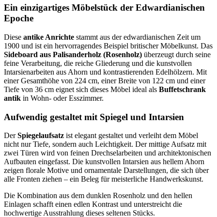
Ein einzigartiges Möbelstück der Edwardianischen
Epoche
Diese
antike Anrichte
stammt aus der edwardianischen Zeit um
1900 und ist ein hervorragendes Beispiel britischer Möbelkunst. Das
Sideboard aus Palisanderholz (Rosenholz)
überzeugt durch seine
feine Verarbeitung, die reiche Gliederung und die kunstvollen
Intarsienarbeiten aus Ahorn und kontrastierenden Edelhölzern. Mit
einer Gesamthöhe von 224 cm, einer Breite von 122 cm und einer
Tiefe von 36 cm eignet sich dieses Möbel ideal als
Buffetschrank
antik
in Wohn- oder Esszimmer.
Aufwendig gestaltet mit Spiegel und Intarsien
Der
Spiegelaufsatz
ist elegant gestaltet und verleiht dem Möbel
nicht nur Tiefe, sondern auch Leichtigkeit. Der mittige Aufsatz mit
zwei Türen wird von feinen Drechselarbeiten und architektonischen
Aufbauten eingefasst. Die kunstvollen Intarsien aus hellem Ahorn
zeigen florale Motive und ornamentale Darstellungen, die sich über
alle Fronten ziehen – ein Beleg für meisterliche Handwerkskunst.
Die Kombination aus dem dunklen Rosenholz und den hellen
Einlagen schafft einen edlen Kontrast und unterstreicht die
hochwertige Ausstrahlung dieses seltenen Stücks.