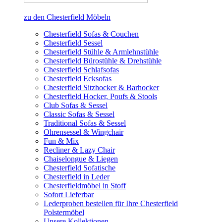
zu den Chesterfield Möbeln
Chesterfield Sofas & Couchen
Chesterfield Sessel
Chesterfield Stühle & Armlehnstühle
Chesterfield Bürostühle & Drehstühle
Chesterfield Schlafsofas
Chesterfield Ecksofas
Chesterfield Sitzhocker & Barhocker
Chesterfield Hocker, Poufs & Stools
Club Sofas & Sessel
Classic Sofas & Sessel
Traditional Sofas & Sessel
Ohrensessel & Wingchair
Fun & Mix
Recliner & Lazy Chair
Chaiselongue & Liegen
Chesterfield Sofatische
Chesterfield in Leder
Chesterfieldmöbel in Stoff
Sofort Lieferbar
Lederproben bestellen für Ihre Chesterfield
Polstermöbel
Unsere Kollektionen