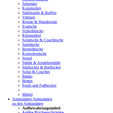
Sekretäre
Kommoden
Sideboards & Buffets
Vitrinen
Regale & Wandregale
Esstische
Schreibtische
Kleinmöbel
Sofatische & Couchtische
Spieltische
Beistelltische
Konsolentische
Sessel
Stühle & Armlehnstühle
Sitzhocker & Barhocker
Sofas & Couches
Bänke
Betten
Poufs und Fußhocker
Möbel
Antiquitäten
Antiquitäten
zu den Antiquitäten
Aufbewahrungsmöbel
Antike Bücherschränke