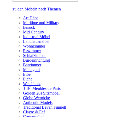
zu den Möbeln nach Themen
Art Déco
Maritime und Military
Barock
Mid Century
Industrial Möbel
Landhausmöbel
Wohnzimmer
Esszimmer
Schlafzimmer
Büroeinrichtung
Barzimmer
Mahagoni
Eibe
Eiche
Weichholz
🇫🇷 Meubles de Paris
Golden 20s Sitzmöbel
Globe Wernicke
Authentic Models
Traditional Bevan Funnell
Clayre & Eef
Gartenmöbel