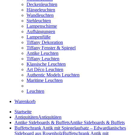
Deckenleuchten
Hängeleuchten
Wandleuchten
Stehleuchten
Lampenschirme
Aufhängungen
Lampenfüße
Tiffany Dekoration
Tiffany Fenster & Spiegel
Antike Leuchten
Tiffany Leuchten
Klassische Leuchten
Art Déco Leuchten
Authentic Models Leuchten
Maritime Leuchten
Leuchten
Warenkorb
Startseite
Antiquitäten
Antiquitäten
Antike Sideboards & Buffets
Antike Sideboards & Buffets
Buffetschrank Antik mit Spiegelaufsatz – Edwardianisches
Sideboard aus Rosenholz
Buffetschrank Antik mit