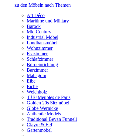
zu den Möbeln nach Themen
Art Déco
Maritime und Military
Barock
Mid Century
Industrial Möbel
Landhausmöbel
Wohnzimmer
Esszimmer
Schlafzimmer
Büroeinrichtung
Barzimmer
Mahagoni
Eibe
Eiche
Weichholz
🇫🇷 Meubles de Paris
Golden 20s Sitzmöbel
Globe Wernicke
Authentic Models
Traditional Bevan Funnell
Clayre & Eef
Gartenmöbel