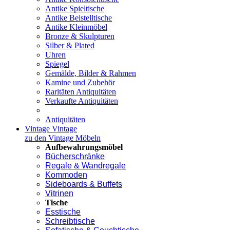
Antike Spieltische
Antike Beistelltische
Antike Kleinmöbel
Bronze & Skulpturen
Silber & Plated
Uhren
Spiegel
Gemälde, Bilder & Rahmen
Kamine und Zubehör
Raritäten Antiquitäten
Verkaufte Antiquitäten
Antiquitäten
Vintage
Vintage
zu den Vintage Möbeln
Aufbewahrungsmöbel
Bücherschränke
Regale & Wandregale
Kommoden
Sideboards & Buffets
Vitrinen
Tische
Esstische
Schreibtische