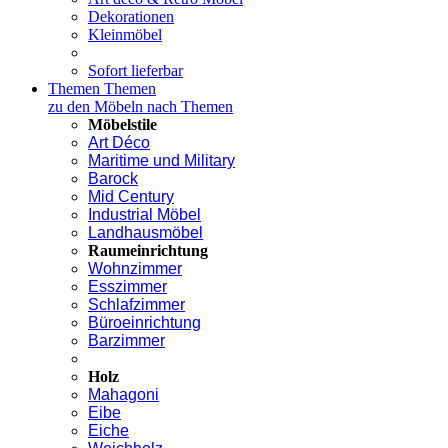
Dekorationen
Kleinmöbel
Sofort lieferbar
Themen
Themen
zu den Möbeln nach Themen
Möbelstile
Art Déco
Maritime und Military
Barock
Mid Century
Industrial Möbel
Landhausmöbel
Raumeinrichtung
Wohnzimmer
Esszimmer
Schlafzimmer
Büroeinrichtung
Barzimmer
Holz
Mahagoni
Eibe
Eiche