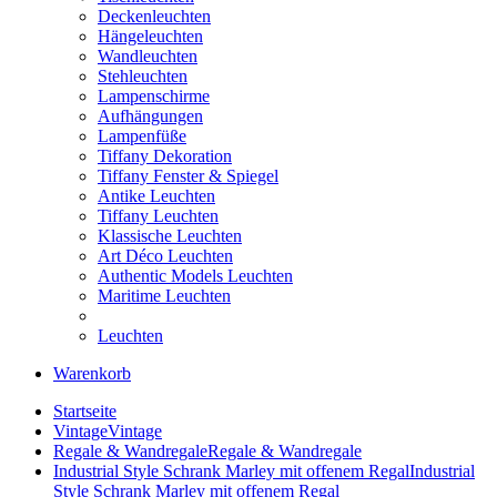
Deckenleuchten
Hängeleuchten
Wandleuchten
Stehleuchten
Lampenschirme
Aufhängungen
Lampenfüße
Tiffany Dekoration
Tiffany Fenster & Spiegel
Antike Leuchten
Tiffany Leuchten
Klassische Leuchten
Art Déco Leuchten
Authentic Models Leuchten
Maritime Leuchten
Leuchten
Warenkorb
Startseite
Vintage
Vintage
Regale & Wandregale
Regale & Wandregale
Industrial Style Schrank Marley mit offenem Regal
Industrial
Style Schrank Marley mit offenem Regal