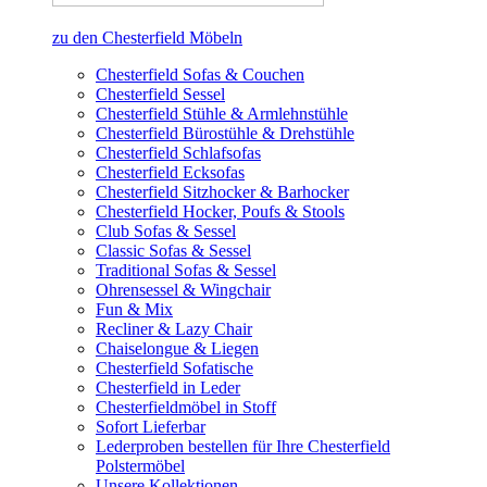
zu den Chesterfield Möbeln
Chesterfield Sofas & Couchen
Chesterfield Sessel
Chesterfield Stühle & Armlehnstühle
Chesterfield Bürostühle & Drehstühle
Chesterfield Schlafsofas
Chesterfield Ecksofas
Chesterfield Sitzhocker & Barhocker
Chesterfield Hocker, Poufs & Stools
Club Sofas & Sessel
Classic Sofas & Sessel
Traditional Sofas & Sessel
Ohrensessel & Wingchair
Fun & Mix
Recliner & Lazy Chair
Chaiselongue & Liegen
Chesterfield Sofatische
Chesterfield in Leder
Chesterfieldmöbel in Stoff
Sofort Lieferbar
Lederproben bestellen für Ihre Chesterfield
Polstermöbel
Unsere Kollektionen