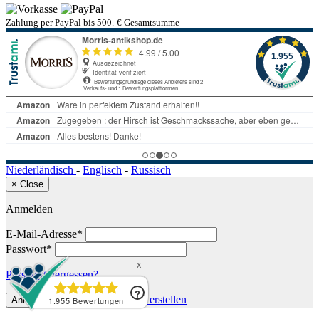
Zahlung per PayPal bis 500.-€ Gesamtsumme
Niederländisch
-
Englisch
-
Russisch
×
Close
Anmelden
E-Mail-Adresse*
Passwort*
Passwort vergessen?
oder
neues Konto erstellen
Anmelden