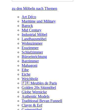
zu den Möbeln nach Themen
Art Déco
Maritime und Military
Barock
Mid Century
Industrial Möbel
Landhausmöbel
Wohnzimmer
Esszimmer
Schlafzimmer
Büroeinrichtung
Barzimmer
Mahagoni
Eibe
Eiche
Weichholz
🇫🇷 Meubles de Paris
Golden 20s Sitzmöbel
Globe Wernicke
Authentic Models
Traditional Bevan Funnell
Clayre & Eef
Gartenmöbel