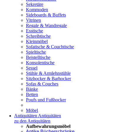
Sekretäre
Kommoden
Sideboards & Buffets
Vitrinen
Regale & Wandregale
Esstische
Schreibtische
Kleinmöbel
Sofatische & Couchtische
Spieltische
Beistelltische
Konsolentische
Sessel
Stühle & Armlehnstühle
Sitzhocker & Barhocker
Sofas & Couches
Bänke
Betten
Poufs und Fußhocker
Möbel
Antiquitäten
Antiquitäten
zu den Antiquitäten
Aufbewahrungsmöbel
Antike Bücherschränke