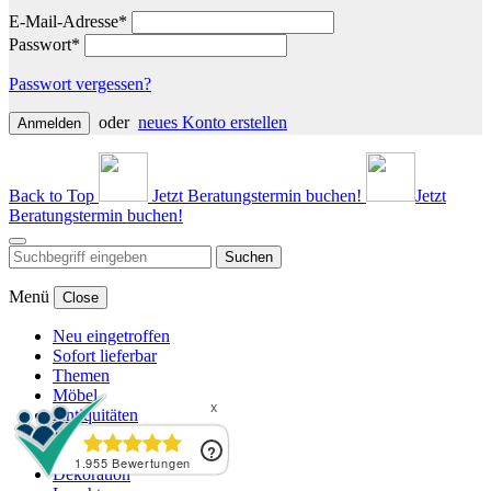
E-Mail-Adresse*
Passwort*
Passwort vergessen?
oder
neues Konto erstellen
Anmelden
Back to Top
Jetzt Beratungstermin buchen!
Jetzt
Beratungstermin buchen!
Suchen
Menü
Close
Neu eingetroffen
Sofort lieferbar
Themen
Möbel
Antiquitäten
Vintage
Chesterfield Möbel
Dekoration