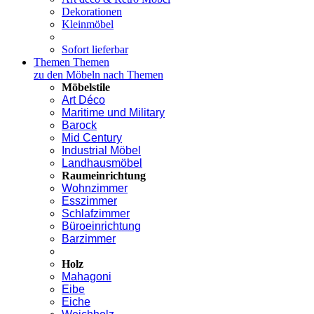
Dekorationen
Kleinmöbel
Sofort lieferbar
Themen
Themen
zu den Möbeln nach Themen
Möbelstile
Art Déco
Maritime und Military
Barock
Mid Century
Industrial Möbel
Landhausmöbel
Raumeinrichtung
Wohnzimmer
Esszimmer
Schlafzimmer
Büroeinrichtung
Barzimmer
Holz
Mahagoni
Eibe
Eiche