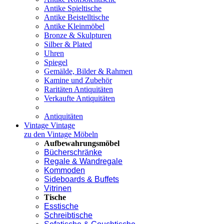
Antike Spieltische
Antike Beistelltische
Antike Kleinmöbel
Bronze & Skulpturen
Silber & Plated
Uhren
Spiegel
Gemälde, Bilder & Rahmen
Kamine und Zubehör
Raritäten Antiquitäten
Verkaufte Antiquitäten
Antiquitäten
Vintage
Vintage
zu den Vintage Möbeln
Aufbewahrungsmöbel
Bücherschränke
Regale & Wandregale
Kommoden
Sideboards & Buffets
Vitrinen
Tische
Esstische
Schreibtische