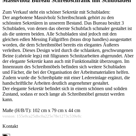
Massivholz Bureau Schreibschrank mit Schubladen
Zum Verkauf steht ein schöner Sekretär mit Schubladen:
Der angebotene Massivholz Schreibschrank gehört zu den
schönsten Sekretären in unserem Bestand. Das Bureau besitzt 3
Schubladen, von denen das oberste Schubfach schmaler gestaltet ist
als die unteren beiden. Alle Schubladen sind jedoch mit den
gleichen edlen Messing Fallgriffen (brass drop handles) ausgestattet
worden, die dem Schreibmöbel bereits ein elegantes Äußeres
verleihen. Dieses Design wird durch die schlanken, geschwungenen
Beine (cabriole legs) mit filigranen Schnitzarbeiten abgerundet. Aber
der elegante Sekretär kann auch mit Funktionalität überzeugen. Im
Innenraum des Schreibmöbels befinden sich weitere Schubladen
und Fächer, die bei der Organisation der Arbeitsmaterialien helfen.
Zudem wurde die Schreibplatte mit einer Ledereinlage ergänzt, die
handschriftliche Arbeiten deutlich angenehmer gestaltet.
Der elegante Sekretär befindet sich in einem schönen und soliden
Zustand, sodass er noch lange als Schreibmöbel genutzt werden
kann.
Maße (H/B/T): 102 cm x 79 cm x 44 cm
version: 155e0ca25dbc0a225e78e1273c539e8c
Kontakt