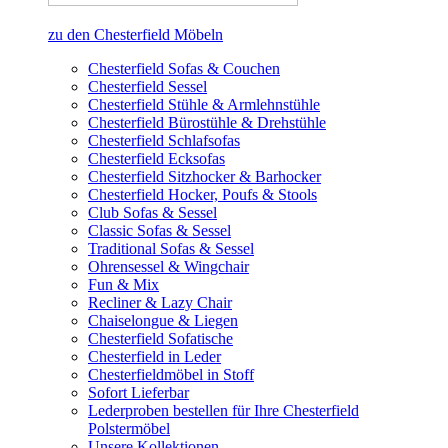
zu den Chesterfield Möbeln
Chesterfield Sofas & Couchen
Chesterfield Sessel
Chesterfield Stühle & Armlehnstühle
Chesterfield Bürostühle & Drehstühle
Chesterfield Schlafsofas
Chesterfield Ecksofas
Chesterfield Sitzhocker & Barhocker
Chesterfield Hocker, Poufs & Stools
Club Sofas & Sessel
Classic Sofas & Sessel
Traditional Sofas & Sessel
Ohrensessel & Wingchair
Fun & Mix
Recliner & Lazy Chair
Chaiselongue & Liegen
Chesterfield Sofatische
Chesterfield in Leder
Chesterfieldmöbel in Stoff
Sofort Lieferbar
Lederproben bestellen für Ihre Chesterfield
Polstermöbel
Unsere Kollektionen