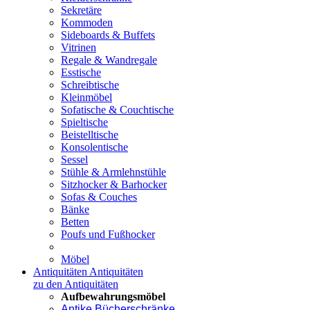
Sekretäre
Kommoden
Sideboards & Buffets
Vitrinen
Regale & Wandregale
Esstische
Schreibtische
Kleinmöbel
Sofatische & Couchtische
Spieltische
Beistelltische
Konsolentische
Sessel
Stühle & Armlehnstühle
Sitzhocker & Barhocker
Sofas & Couches
Bänke
Betten
Poufs und Fußhocker
Möbel
Antiquitäten
Antiquitäten
zu den Antiquitäten
Aufbewahrungsmöbel
Antike Bücherschränke