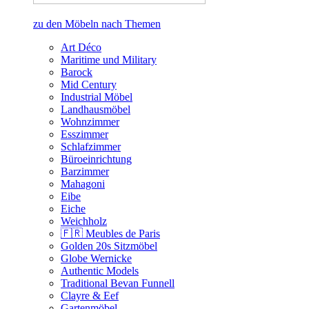
zu den Möbeln nach Themen
Art Déco
Maritime und Military
Barock
Mid Century
Industrial Möbel
Landhausmöbel
Wohnzimmer
Esszimmer
Schlafzimmer
Büroeinrichtung
Barzimmer
Mahagoni
Eibe
Eiche
Weichholz
🇫🇷 Meubles de Paris
Golden 20s Sitzmöbel
Globe Wernicke
Authentic Models
Traditional Bevan Funnell
Clayre & Eef
Gartenmöbel