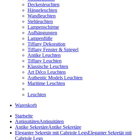
Deckenleuchten
Hängeleuchten
Wandleuchten
Stehleuchten
Lampenschirme
Aufhängungen
Lampenfüße
Tiffany Dekoration
Tiffany Fenster & Spiegel
Antike Leuchten
Tiffany Leuchten
Klassische Leuchten
Art Déco Leuchten
Authentic Models Leuchten
Maritime Leuchten
Leuchten
Warenkorb
Startseite
Antiquitäten
Antiquitäten
Antike Sekretäre
Antike Sekretäre
Eleganter Sekretär mit Cabriole Legs
Eleganter Sekretär mit
Cabriole Legs