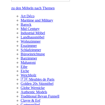
zu den Möbeln nach Themen
Art Déco
Maritime und Military
Barock
Mid Century
Industrial Möbel
Landhausmöbel
Wohnzimmer
Esszimmer
Schlafzimmer
Büroeinrichtung
Barzimmer
Mahagoni
Eibe
Eiche
Weichholz
🇫🇷 Meubles de Paris
Golden 20s Sitzmöbel
Globe Wernicke
Authentic Models
Traditional Bevan Funnell
Clayre & Eef
Gartenmöbel