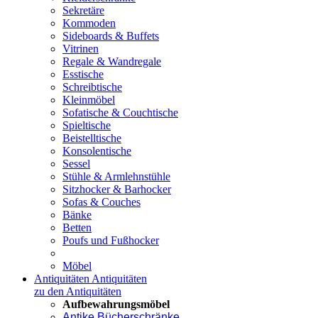
Sekretäre
Kommoden
Sideboards & Buffets
Vitrinen
Regale & Wandregale
Esstische
Schreibtische
Kleinmöbel
Sofatische & Couchtische
Spieltische
Beistelltische
Konsolentische
Sessel
Stühle & Armlehnstühle
Sitzhocker & Barhocker
Sofas & Couches
Bänke
Betten
Poufs und Fußhocker
Möbel
Antiquitäten
Antiquitäten
zu den Antiquitäten
Aufbewahrungsmöbel
Antike Bücherschränke