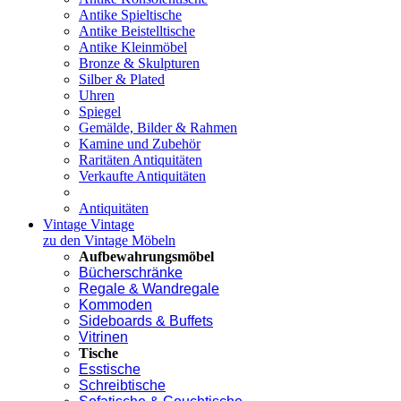
Antike Spieltische
Antike Beistelltische
Antike Kleinmöbel
Bronze & Skulpturen
Silber & Plated
Uhren
Spiegel
Gemälde, Bilder & Rahmen
Kamine und Zubehör
Raritäten Antiquitäten
Verkaufte Antiquitäten
Antiquitäten
Vintage
Vintage
zu den Vintage Möbeln
Aufbewahrungsmöbel
Bücherschränke
Regale & Wandregale
Kommoden
Sideboards & Buffets
Vitrinen
Tische
Esstische
Schreibtische