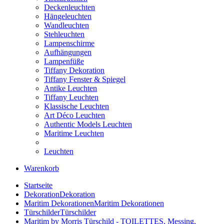
Deckenleuchten
Hängeleuchten
Wandleuchten
Stehleuchten
Lampenschirme
Aufhängungen
Lampenfüße
Tiffany Dekoration
Tiffany Fenster & Spiegel
Antike Leuchten
Tiffany Leuchten
Klassische Leuchten
Art Déco Leuchten
Authentic Models Leuchten
Maritime Leuchten
Leuchten
Warenkorb
Startseite
Dekoration
Dekoration
Maritim Dekorationen
Maritim Dekorationen
Türschilder
Türschilder
Maritim by Morris Türschild - TOILETTES, Messing,