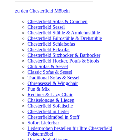
zu den Chesterfield Möbeln
Chesterfield Sofas & Couchen
Chesterfield Sessel
Chesterfield Stühle & Armlehnstühle
Chesterfield Bürostühle & Drehstühle
Chesterfield Schlafsofas
Chesterfield Ecksofas
Chesterfield Sitzhocker & Barhocker
Chesterfield Hocker, Poufs & Stools
Club Sofas & Sessel
Classic Sofas & Sessel
Traditional Sofas & Sessel
Ohrensessel & Wingchair
Fun & Mix
Recliner & Lazy Chair
Chaiselongue & Liegen
Chesterfield Sofatische
Chesterfield in Leder
Chesterfieldmöbel in Stoff
Sofort Lieferbar
Lederproben bestellen für Ihre Chesterfield
Polstermöbel
Unsere Kollektionen