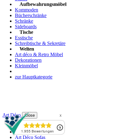
Aufbewahrungsmöbel
Kommoden
Bücherschränke
Schränke
Sideboards
Tische
Esstische
Schreibtische & Sekretäre
Welten
Art déco & Retro Möbel
Dekorationen
Kleinmöbel
zur Hauptkategorie
Art Déco
Close
Art Déco Stühle
Art Déco Sessel
Art Déco Sofas