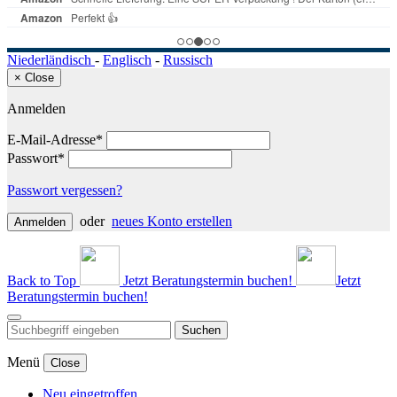
Niederländisch
-
Englisch
-
Russisch
×
Close
Anmelden
E-Mail-Adresse*
Passwort*
Passwort vergessen?
oder
neues Konto erstellen
Anmelden
Back to Top
Jetzt Beratungstermin buchen!
Jetzt
Beratungstermin buchen!
Suchen
Menü
Close
Neu eingetroffen