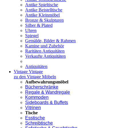
Antike Spieltische
Antike Beistelltische
Antike Kleinmöbel
Bronze & Skulpturen
Silber & Plated
Uhren
Spiegel
Gemälde, Bilder & Rahmen
Kamine und Zubehör
Raritäten Antiquitäten
Verkaufte Antiquitäten
Antiquitäten
Vintage
Vintage
zu den Vintage Möbeln
Aufbewahrungsmöbel
Bücherschränke
Regale & Wandregale
Kommoden
Sideboards & Buffets
Vitrinen
Tische
Esstische
Schreibtische