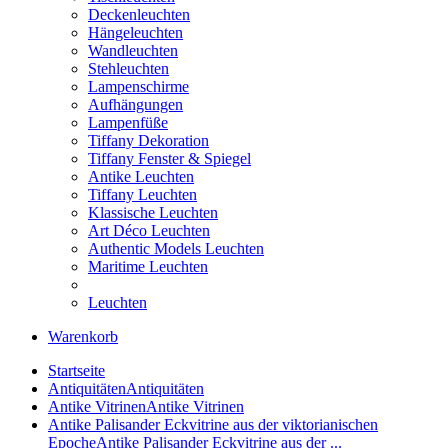
Deckenleuchten
Hängeleuchten
Wandleuchten
Stehleuchten
Lampenschirme
Aufhängungen
Lampenfüße
Tiffany Dekoration
Tiffany Fenster & Spiegel
Antike Leuchten
Tiffany Leuchten
Klassische Leuchten
Art Déco Leuchten
Authentic Models Leuchten
Maritime Leuchten
Leuchten
Warenkorb
Startseite
Antiquitäten
Antiquitäten
Antike Vitrinen
Antike Vitrinen
Antike Palisander Eckvitrine aus der viktorianischen
Epoche
Antike Palisander Eckvitrine aus der ...