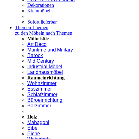
Dekorationen
Kleinmöbel
Sofort lieferbar
Themen
Themen
zu den Möbeln nach Themen
Möbelstile
Art Déco
Maritime und Military
Barock
Mid Century
Industrial Möbel
Landhausmöbel
Raumeinrichtung
Wohnzimmer
Esszimmer
Schlafzimmer
Büroeinrichtung
Barzimmer
Holz
Mahagoni
Eibe
Eiche