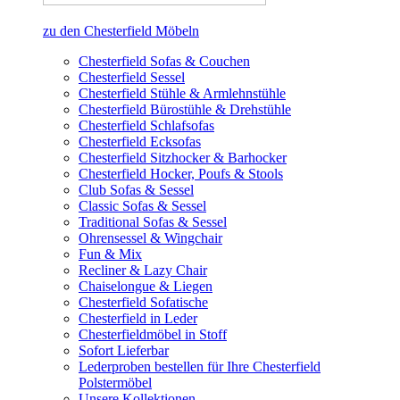
zu den Chesterfield Möbeln
Chesterfield Sofas & Couchen
Chesterfield Sessel
Chesterfield Stühle & Armlehnstühle
Chesterfield Bürostühle & Drehstühle
Chesterfield Schlafsofas
Chesterfield Ecksofas
Chesterfield Sitzhocker & Barhocker
Chesterfield Hocker, Poufs & Stools
Club Sofas & Sessel
Classic Sofas & Sessel
Traditional Sofas & Sessel
Ohrensessel & Wingchair
Fun & Mix
Recliner & Lazy Chair
Chaiselongue & Liegen
Chesterfield Sofatische
Chesterfield in Leder
Chesterfieldmöbel in Stoff
Sofort Lieferbar
Lederproben bestellen für Ihre Chesterfield
Polstermöbel
Unsere Kollektionen