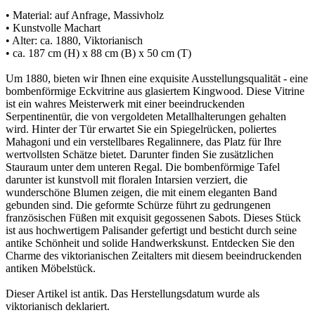
• Material: auf Anfrage, Massivholz
• Kunstvolle Machart
• Alter: ca. 1880, Viktorianisch
• ca. 187 cm (H) x 88 cm (B) x 50 cm (T)
Um 1880, bieten wir Ihnen eine exquisite Ausstellungsqualität - eine
bombenförmige Eckvitrine aus glasiertem Kingwood. Diese Vitrine
ist ein wahres Meisterwerk mit einer beeindruckenden
Serpentinentür, die von vergoldeten Metallhalterungen gehalten
wird. Hinter der Tür erwartet Sie ein Spiegelrücken, poliertes
Mahagoni und ein verstellbares Regalinnere, das Platz für Ihre
wertvollsten Schätze bietet. Darunter finden Sie zusätzlichen
Stauraum unter dem unteren Regal. Die bombenförmige Tafel
darunter ist kunstvoll mit floralen Intarsien verziert, die
wunderschöne Blumen zeigen, die mit einem eleganten Band
gebunden sind. Die geformte Schürze führt zu gedrungenen
französischen Füßen mit exquisit gegossenen Sabots. Dieses Stück
ist aus hochwertigem Palisander gefertigt und besticht durch seine
antike Schönheit und solide Handwerkskunst. Entdecken Sie den
Charme des viktorianischen Zeitalters mit diesem beeindruckenden
antiken Möbelstück.
Dieser Artikel ist antik. Das Herstellungsdatum wurde als
viktorianisch deklariert.