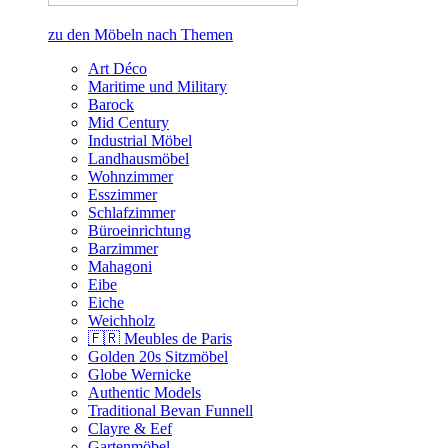
zu den Möbeln nach Themen
Art Déco
Maritime und Military
Barock
Mid Century
Industrial Möbel
Landhausmöbel
Wohnzimmer
Esszimmer
Schlafzimmer
Büroeinrichtung
Barzimmer
Mahagoni
Eibe
Eiche
Weichholz
🇫🇷 Meubles de Paris
Golden 20s Sitzmöbel
Globe Wernicke
Authentic Models
Traditional Bevan Funnell
Clayre & Eef
Gartenmöbel