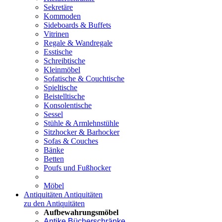
Sekretäre
Kommoden
Sideboards & Buffets
Vitrinen
Regale & Wandregale
Esstische
Schreibtische
Kleinmöbel
Sofatische & Couchtische
Spieltische
Beistelltische
Konsolentische
Sessel
Stühle & Armlehnstühle
Sitzhocker & Barhocker
Sofas & Couches
Bänke
Betten
Poufs und Fußhocker
Möbel
Antiquitäten
Antiquitäten
zu den Antiquitäten
Aufbewahrungsmöbel
Antike Bücherschränke