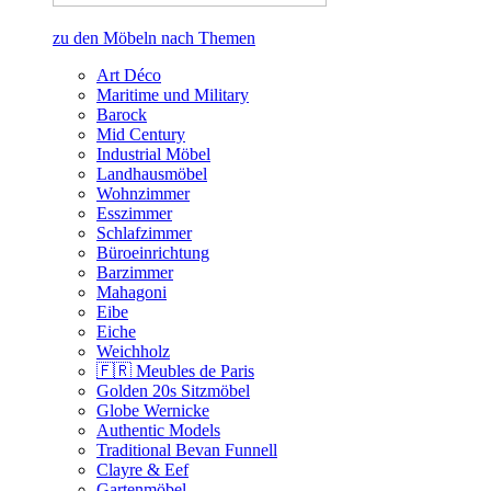
zu den Möbeln nach Themen
Art Déco
Maritime und Military
Barock
Mid Century
Industrial Möbel
Landhausmöbel
Wohnzimmer
Esszimmer
Schlafzimmer
Büroeinrichtung
Barzimmer
Mahagoni
Eibe
Eiche
Weichholz
🇫🇷 Meubles de Paris
Golden 20s Sitzmöbel
Globe Wernicke
Authentic Models
Traditional Bevan Funnell
Clayre & Eef
Gartenmöbel