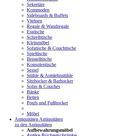
Sekretäre
Kommoden
Sideboards & Buffets
Vitrinen
Regale & Wandregale
Esstische
Schreibtische
Kleinmöbel
Sofatische & Couchtische
Spieltische
Beistelltische
Konsolentische
Sessel
Stühle & Armlehnstühle
Sitzhocker & Barhocker
Sofas & Couches
Bänke
Betten
Poufs und Fußhocker
Möbel
Antiquitäten
Antiquitäten
zu den Antiquitäten
Aufbewahrungsmöbel
Antike Bücherschränke