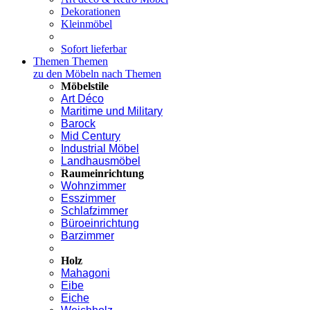
Dekorationen
Kleinmöbel
Sofort lieferbar
Themen
Themen
zu den Möbeln nach Themen
Möbelstile
Art Déco
Maritime und Military
Barock
Mid Century
Industrial Möbel
Landhausmöbel
Raumeinrichtung
Wohnzimmer
Esszimmer
Schlafzimmer
Büroeinrichtung
Barzimmer
Holz
Mahagoni
Eibe
Eiche