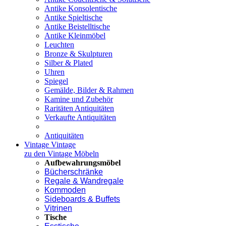
Antike Konsolentische
Antike Spieltische
Antike Beistelltische
Antike Kleinmöbel
Leuchten
Bronze & Skulpturen
Silber & Plated
Uhren
Spiegel
Gemälde, Bilder & Rahmen
Kamine und Zubehör
Raritäten Antiquitäten
Verkaufte Antiquitäten
Antiquitäten
Vintage
Vintage
zu den Vintage Möbeln
Aufbewahrungsmöbel
Bücherschränke
Regale & Wandregale
Kommoden
Sideboards & Buffets
Vitrinen
Tische