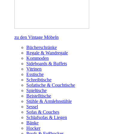
zu den Vintage Möbeln
Bücherschränke
Regale & Wandregale
Kommoden
Sideboards & Buffets
Vitrinen
Esstische
Schreibtische
Sofatische & Couchtische
Spieltische
Beistelltische
Stühle & Armlehnstühle
Sessel
Sofas & Couches
Schlafsofas & Liegen
Bänke
Hocker
Poufs & Fußhocker