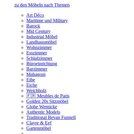
zu den Möbeln nach Themen
Art Déco
Maritime und Military
Barock
Mid Century
Industrial Möbel
Landhausmöbel
Wohnzimmer
Esszimmer
Schlafzimmer
Büroeinrichtung
Barzimmer
Mahagoni
Eibe
Eiche
Weichholz
🇫🇷 Meubles de Paris
Golden 20s Sitzmöbel
Globe Wernicke
Authentic Models
Traditional Bevan Funnell
Clayre & Eef
Gartenmöbel