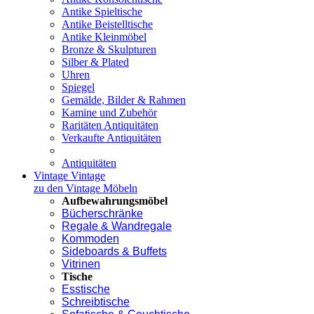
Antike Spieltische
Antike Beistelltische
Antike Kleinmöbel
Bronze & Skulpturen
Silber & Plated
Uhren
Spiegel
Gemälde, Bilder & Rahmen
Kamine und Zubehör
Raritäten Antiquitäten
Verkaufte Antiquitäten
Antiquitäten
Vintage
Vintage
zu den Vintage Möbeln
Aufbewahrungsmöbel
Bücherschränke
Regale & Wandregale
Kommoden
Sideboards & Buffets
Vitrinen
Tische
Esstische
Schreibtische