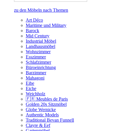
zu den Möbeln nach Themen
Art Déco
Maritime und Military
Barock
Mid Century
Industrial Möbel
Landhausmöbel
Wohnzimmer
Esszimmer
Schlafzimmer
Büroeinrichtung
Barzimmer
Mahagoni
Eibe
Eiche
Weichholz
🇫🇷 Meubles de Paris
Golden 20s Sitzmöbel
Globe Wernicke
Authentic Models
Traditional Bevan Funnell
Clayre & Eef
Gartenmöbel