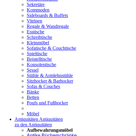
Sekretäre
Kommoden
Sideboards & Buffets
Vitrinen
Regale & Wandregale
Esstische
Schreibtische
Kleinmöbel
Sofatische & Couchtische
Spieltische
Beistelltische
Konsolentische
Sessel
Stühle & Armlehnstühle
Sitzhocker & Barhocker
Sofas & Couches
Bänke
Betten
Poufs und Fußhocker
Möbel
Antiquitäten
Antiquitäten
zu den Antiquitäten
Aufbewahrungsmöbel
Antike Bücherschränke