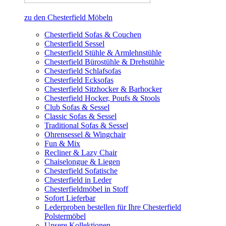
zu den Chesterfield Möbeln
Chesterfield Sofas & Couchen
Chesterfield Sessel
Chesterfield Stühle & Armlehnstühle
Chesterfield Bürostühle & Drehstühle
Chesterfield Schlafsofas
Chesterfield Ecksofas
Chesterfield Sitzhocker & Barhocker
Chesterfield Hocker, Poufs & Stools
Club Sofas & Sessel
Classic Sofas & Sessel
Traditional Sofas & Sessel
Ohrensessel & Wingchair
Fun & Mix
Recliner & Lazy Chair
Chaiselongue & Liegen
Chesterfield Sofatische
Chesterfield in Leder
Chesterfieldmöbel in Stoff
Sofort Lieferbar
Lederproben bestellen für Ihre Chesterfield
Polstermöbel
Unsere Kollektionen