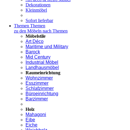
Dekorationen
Kleinmöbel
Sofort lieferbar
Themen
Themen
zu den Möbeln nach Themen
Möbelstile
Art Déco
Maritime und Military
Barock
Mid Century
Industrial Möbel
Landhausmöbel
Raumeinrichtung
Wohnzimmer
Esszimmer
Schlafzimmer
Büroeinrichtung
Barzimmer
Holz
Mahagoni
Eibe
Eiche