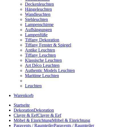
Deckenleuchten
Hängeleuchten
Wandleuchten
Stehleuchten
Lampenschirme
Aufhängungen
Lampenfüße
Tiffany Dekoration
Tiffany Fenster & Spiegel
Antike Leuchten
Tiffany Leuchten
Klassische Leuchten
Art Déco Leuchten
Authentic Models Leuchten
Maritime Leuchten
Leuchten
Warenkorb
Startseite
Dekoration
Dekoration
Clayre & Eef
Clayre & Eef
Möbel & Einrichtung
Möbel & Einrichtung
Paravents / Raumteiler
Paravents / Raumteiler