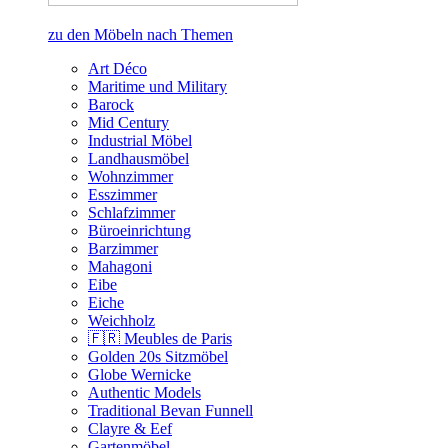
zu den Möbeln nach Themen
Art Déco
Maritime und Military
Barock
Mid Century
Industrial Möbel
Landhausmöbel
Wohnzimmer
Esszimmer
Schlafzimmer
Büroeinrichtung
Barzimmer
Mahagoni
Eibe
Eiche
Weichholz
🇫🇷 Meubles de Paris
Golden 20s Sitzmöbel
Globe Wernicke
Authentic Models
Traditional Bevan Funnell
Clayre & Eef
Gartenmöbel