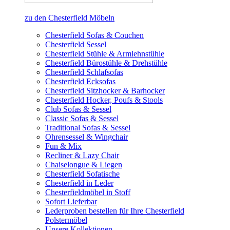
zu den Chesterfield Möbeln
Chesterfield Sofas & Couchen
Chesterfield Sessel
Chesterfield Stühle & Armlehnstühle
Chesterfield Bürostühle & Drehstühle
Chesterfield Schlafsofas
Chesterfield Ecksofas
Chesterfield Sitzhocker & Barhocker
Chesterfield Hocker, Poufs & Stools
Club Sofas & Sessel
Classic Sofas & Sessel
Traditional Sofas & Sessel
Ohrensessel & Wingchair
Fun & Mix
Recliner & Lazy Chair
Chaiselongue & Liegen
Chesterfield Sofatische
Chesterfield in Leder
Chesterfieldmöbel in Stoff
Sofort Lieferbar
Lederproben bestellen für Ihre Chesterfield
Polstermöbel
Unsere Kollektionen