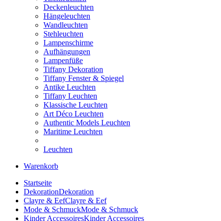
Deckenleuchten
Hängeleuchten
Wandleuchten
Stehleuchten
Lampenschirme
Aufhängungen
Lampenfüße
Tiffany Dekoration
Tiffany Fenster & Spiegel
Antike Leuchten
Tiffany Leuchten
Klassische Leuchten
Art Déco Leuchten
Authentic Models Leuchten
Maritime Leuchten
Leuchten
Warenkorb
Startseite
Dekoration
Dekoration
Clayre & Eef
Clayre & Eef
Mode & Schmuck
Mode & Schmuck
Kinder Accessoires
Kinder Accessoires