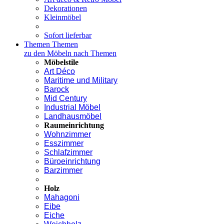
Dekorationen
Kleinmöbel
Sofort lieferbar
Themen
Themen
zu den Möbeln nach Themen
Möbelstile
Art Déco
Maritime und Military
Barock
Mid Century
Industrial Möbel
Landhausmöbel
Raumeinrichtung
Wohnzimmer
Esszimmer
Schlafzimmer
Büroeinrichtung
Barzimmer
Holz
Mahagoni
Eibe
Eiche