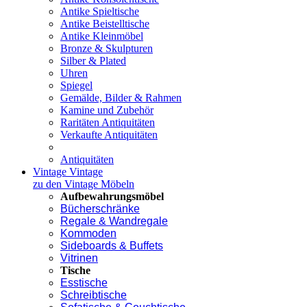
Antike Spieltische
Antike Beistelltische
Antike Kleinmöbel
Bronze & Skulpturen
Silber & Plated
Uhren
Spiegel
Gemälde, Bilder & Rahmen
Kamine und Zubehör
Raritäten Antiquitäten
Verkaufte Antiquitäten
Antiquitäten
Vintage
Vintage
zu den Vintage Möbeln
Aufbewahrungsmöbel
Bücherschränke
Regale & Wandregale
Kommoden
Sideboards & Buffets
Vitrinen
Tische
Esstische
Schreibtische