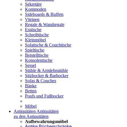
Sekretäre
Kommoden
Sideboards & Buffets
Vitrinen
Regale & Wandregale
Esstische
Schreibtische
Kleinmöbel
Sofatische & Couchtische
Spieltische
Beistelltische
Konsolentische
Sessel
Stühle & Armlehnstühle
Sitzhocker & Barhocker
Sofas & Couches
Bänke
Betten
Poufs und Fußhocker
Möbel
Antiquitäten
Antiquitäten
zu den Antiquitäten
Aufbewahrungsmöbel
Antike Bücherschränke