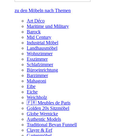
zu den Möbeln nach Themen
Art Déco
Maritime und Military
Barock
Mid Century
Industrial Möbel
Landhausmöbel
Wohnzimmer
Esszimmer
Schlafzimmer
Büroeinrichtung
Barzimmer
Mahagoni
Eibe
Eiche
Weichholz
🇫🇷 Meubles de Paris
Golden 20s Sitzmöbel
Globe Wernicke
Authentic Models
Traditional Bevan Funnell
Clayre & Eef
Gartenmöbel