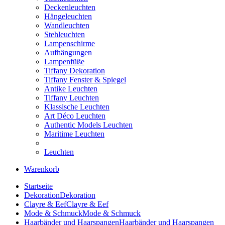
Deckenleuchten
Hängeleuchten
Wandleuchten
Stehleuchten
Lampenschirme
Aufhängungen
Lampenfüße
Tiffany Dekoration
Tiffany Fenster & Spiegel
Antike Leuchten
Tiffany Leuchten
Klassische Leuchten
Art Déco Leuchten
Authentic Models Leuchten
Maritime Leuchten
Leuchten
Warenkorb
Startseite
Dekoration
Dekoration
Clayre & Eef
Clayre & Eef
Mode & Schmuck
Mode & Schmuck
Haarbänder und Haarspangen
Haarbänder und Haarspangen