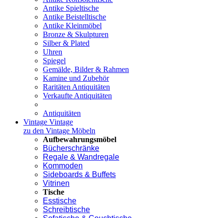
Antike Spieltische
Antike Beistelltische
Antike Kleinmöbel
Bronze & Skulpturen
Silber & Plated
Uhren
Spiegel
Gemälde, Bilder & Rahmen
Kamine und Zubehör
Raritäten Antiquitäten
Verkaufte Antiquitäten
Antiquitäten
Vintage
Vintage
zu den Vintage Möbeln
Aufbewahrungsmöbel
Bücherschränke
Regale & Wandregale
Kommoden
Sideboards & Buffets
Vitrinen
Tische
Esstische
Schreibtische