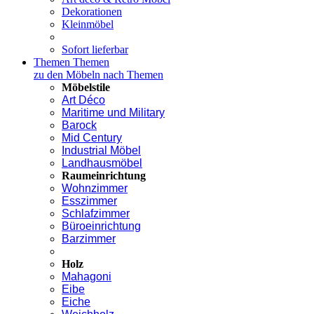
Dekorationen
Kleinmöbel
Sofort lieferbar
Themen
Themen
zu den Möbeln nach Themen
Möbelstile
Art Déco
Maritime und Military
Barock
Mid Century
Industrial Möbel
Landhausmöbel
Raumeinrichtung
Wohnzimmer
Esszimmer
Schlafzimmer
Büroeinrichtung
Barzimmer
Holz
Mahagoni
Eibe
Eiche