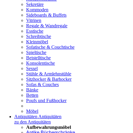
Sekretäre
Kommoden
Sideboards & Buffets
Vitrinen
Regale & Wandregale
Esstische
Schreibtische
Kleinmöbel
Sofatische & Couchtische
Spieltische
Beistelltische
Konsolentische
Sessel
Stühle & Armlehnstühle
Sitzhocker & Barhocker
Sofas & Couches
Bänke
Betten
Poufs und Fußhocker
Möbel
Antiquitäten
Antiquitäten
zu den Antiquitäten
Aufbewahrungsmöbel
Antike Bücherschränke