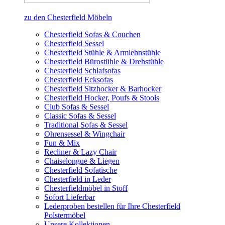
zu den Chesterfield Möbeln
Chesterfield Sofas & Couchen
Chesterfield Sessel
Chesterfield Stühle & Armlehnstühle
Chesterfield Bürostühle & Drehstühle
Chesterfield Schlafsofas
Chesterfield Ecksofas
Chesterfield Sitzhocker & Barhocker
Chesterfield Hocker, Poufs & Stools
Club Sofas & Sessel
Classic Sofas & Sessel
Traditional Sofas & Sessel
Ohrensessel & Wingchair
Fun & Mix
Recliner & Lazy Chair
Chaiselongue & Liegen
Chesterfield Sofatische
Chesterfield in Leder
Chesterfieldmöbel in Stoff
Sofort Lieferbar
Lederproben bestellen für Ihre Chesterfield
Polstermöbel
Unsere Kollektionen