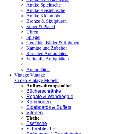
Antike Spieltische
Antike Beistelltische
Antike Kleinmöbel
Bronze & Skulpturen
Silber & Plated
Uhren
Spiegel
Gemälde, Bilder & Rahmen
Kamine und Zubehör
Raritäten Antiquitäten
Verkaufte Antiquitäten
Antiquitäten
Vintage
Vintage
zu den Vintage Möbeln
Aufbewahrungsmöbel
Bücherschränke
Regale & Wandregale
Kommoden
Sideboards & Buffets
Vitrinen
Tische
Esstische
Schreibtische