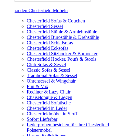
zu den Chesterfield Möbeln
Chesterfield Sofas & Couchen
Chesterfield Sessel
Chesterfield Stühle & Armlehnstühle
Chesterfield Bürostühle & Drehstühle
Chesterfield Schlafsofas
Chesterfield Ecksofas
Chesterfield Sitzhocker & Barhocker
Chesterfield Hocker, Poufs & Stools
Club Sofas & Sessel
Classic Sofas & Sessel
Traditional Sofas & Sessel
Ohrensessel & Wingchair
Fun & Mix
Recliner & Lazy Chair
Chaiselongue & Liegen
Chesterfield Sofatische
Chesterfield in Leder
Chesterfieldmöbel in Stoff
Sofort Lieferbar
Lederproben bestellen für Ihre Chesterfield
Polstermöbel
Unsere Kollektionen