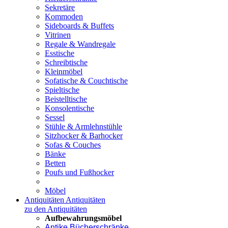
Sekretäre
Kommoden
Sideboards & Buffets
Vitrinen
Regale & Wandregale
Esstische
Schreibtische
Kleinmöbel
Sofatische & Couchtische
Spieltische
Beistelltische
Konsolentische
Sessel
Stühle & Armlehnstühle
Sitzhocker & Barhocker
Sofas & Couches
Bänke
Betten
Poufs und Fußhocker
Möbel
Antiquitäten
Antiquitäten
zu den Antiquitäten
Aufbewahrungsmöbel
Antike Bücherschränke