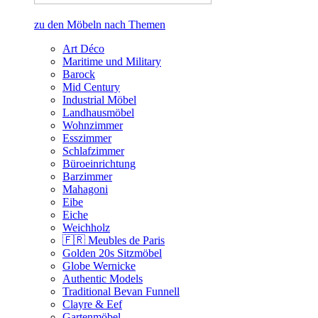
zu den Möbeln nach Themen
Art Déco
Maritime und Military
Barock
Mid Century
Industrial Möbel
Landhausmöbel
Wohnzimmer
Esszimmer
Schlafzimmer
Büroeinrichtung
Barzimmer
Mahagoni
Eibe
Eiche
Weichholz
🇫🇷 Meubles de Paris
Golden 20s Sitzmöbel
Globe Wernicke
Authentic Models
Traditional Bevan Funnell
Clayre & Eef
Gartenmöbel