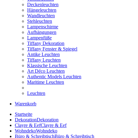
Deckenleuchten
Hängeleuchten
Wandleuchten
Stehleuchten
Lampenschirme
Aufhängungen
Lampenfüße
Tiffany Dekoration
Tiffany Fenster & Spiegel
Antike Leuchten
Tiffany Leuchten
Klassische Leuchten
Art Déco Leuchten
Authentic Models Leuchten
Maritime Leuchten
Leuchten
Warenkorb
Startseite
Dekoration
Dekoration
Clayre & Eef
Clayre & Eef
Wohndeko
Wohndeko
Büro & Schreibtisch
Büro & Schreibtisch