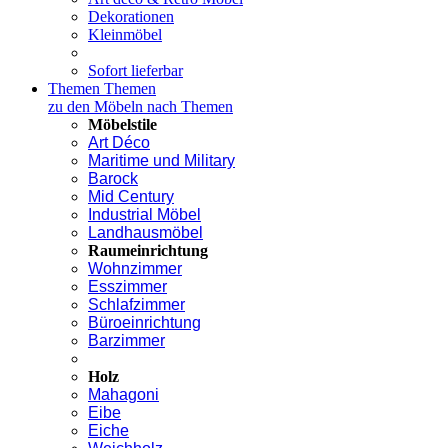
Dekorationen
Kleinmöbel
Sofort lieferbar
Themen
Themen
zu den Möbeln nach Themen
Möbelstile
Art Déco
Maritime und Military
Barock
Mid Century
Industrial Möbel
Landhausmöbel
Raumeinrichtung
Wohnzimmer
Esszimmer
Schlafzimmer
Büroeinrichtung
Barzimmer
Holz
Mahagoni
Eibe
Eiche