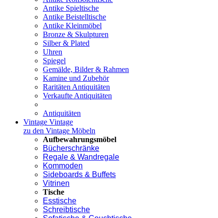
Antike Spieltische
Antike Beistelltische
Antike Kleinmöbel
Bronze & Skulpturen
Silber & Plated
Uhren
Spiegel
Gemälde, Bilder & Rahmen
Kamine und Zubehör
Raritäten Antiquitäten
Verkaufte Antiquitäten
Antiquitäten
Vintage
Vintage
zu den Vintage Möbeln
Aufbewahrungsmöbel
Bücherschränke
Regale & Wandregale
Kommoden
Sideboards & Buffets
Vitrinen
Tische
Esstische
Schreibtische