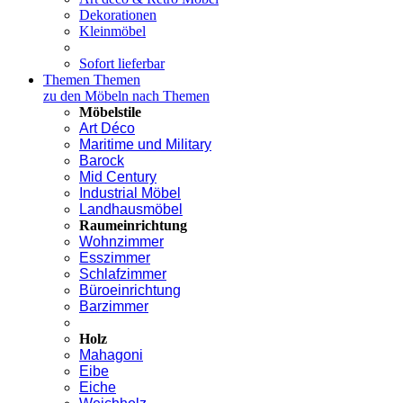
Dekorationen
Kleinmöbel
Sofort lieferbar
Themen
Themen
zu den Möbeln nach Themen
Möbelstile
Art Déco
Maritime und Military
Barock
Mid Century
Industrial Möbel
Landhausmöbel
Raumeinrichtung
Wohnzimmer
Esszimmer
Schlafzimmer
Büroeinrichtung
Barzimmer
Holz
Mahagoni
Eibe
Eiche