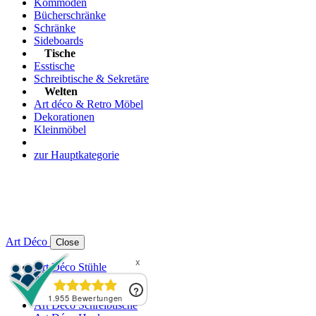
Kommoden
Bücherschränke
Schränke
Sideboards
Tische
Esstische
Schreibtische & Sekretäre
Welten
Art déco & Retro Möbel
Dekorationen
Kleinmöbel
zur Hauptkategorie
Art Déco
Close
Art Déco Stühle
Art Déco Sessel
Art Déco Sofas
Art Déco Schreibtische