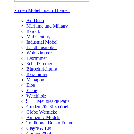
zu den Möbeln nach Themen
Art Déco
Maritime und Military
Barock
Mid Century
Industrial Möbel
Landhausmöbel
Wohnzimmer
Esszimmer
Schlafzimmer
Büroeinrichtung
Barzimmer
Mahagoni
Eibe
Eiche
Weichholz
🇫🇷 Meubles de Paris
Golden 20s Sitzmöbel
Globe Wernicke
Authentic Models
Traditional Bevan Funnell
Clayre & Eef
Gartenmöbel