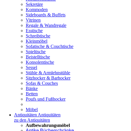
Sekretäre
Kommoden
Sideboards & Buffets
Vitrinen
Regale & Wandregale
Esstische
Schreibtische
Kleinmöbel
Sofatische & Couchtische
Spieltische
Beistelltische
Konsolentische
Sessel
Stühle & Armlehnstühle
Sitzhocker & Barhocker
Sofas & Couches
Bänke
Betten
Poufs und Fußhocker
Möbel
Antiquitäten
Antiquitäten
zu den Antiquitäten
Aufbewahrungsmöbel
Antike Bücherschränke