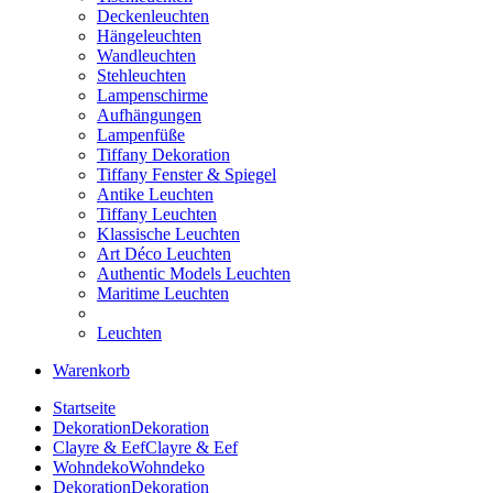
Deckenleuchten
Hängeleuchten
Wandleuchten
Stehleuchten
Lampenschirme
Aufhängungen
Lampenfüße
Tiffany Dekoration
Tiffany Fenster & Spiegel
Antike Leuchten
Tiffany Leuchten
Klassische Leuchten
Art Déco Leuchten
Authentic Models Leuchten
Maritime Leuchten
Leuchten
Warenkorb
Startseite
Dekoration
Dekoration
Clayre & Eef
Clayre & Eef
Wohndeko
Wohndeko
Dekoration
Dekoration