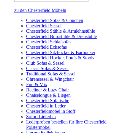
zu den Chesterfield Möbeln
Chesterfield Sofas & Couchen
Chesterfield Sessel
Chesterfield Stühle & Armlehnstühle
Chesterfield Bürostühle & Drehstühle
Chesterfield Schlafsofas
Chesterfield Ecksofas
Chesterfield Sitzhocker & Barhocker
Chesterfield Hocker, Poufs & Stools
Club Sofas & Sessel
Classic Sofas & Sessel
Traditional Sofas & Sessel
Ohrensessel & Wingchair
Fun & Mix
Recliner & Lazy Chair
Chaiselongue & Liegen
Chesterfield Sofatische
Chesterfield in Leder
Chesterfieldmöbel in Stoff
Sofort Lieferbar
Lederproben bestellen für Ihre Chesterfield
Polstermöbel
Unsere Kollektionen