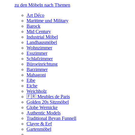
zu den Möbeln nach Themen
Art Déco
Maritime und Military
Barock
Mid Century
Industrial Möbel
Landhausmöbel
Wohnzimmer
Esszimmer
Schlafzimmer
Büroeinrichtung
Barzimmer
Mahagoni
Eibe
Eiche
Weichholz
🇫🇷 Meubles de Paris
Golden 20s Sitzmöbel
Globe Wernicke
Authentic Models
Traditional Bevan Funnell
Clayre & Eef
Gartenmöbel