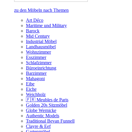
zu den Möbeln nach Themen
Art Déco
Maritime und Military
Barock
Mid Century
Industrial Möbel
Landhausmöbel
Wohnzimmer
Esszimmer
Schlafzimmer
Büroeinrichtung
Barzimmer
Mahagoni
Eibe
Eiche
Weichholz
🇫🇷 Meubles de Paris
Golden 20s Sitzmöbel
Globe Wernicke
Authentic Models
Traditional Bevan Funnell
Clayre & Eef
Gartenmöbel