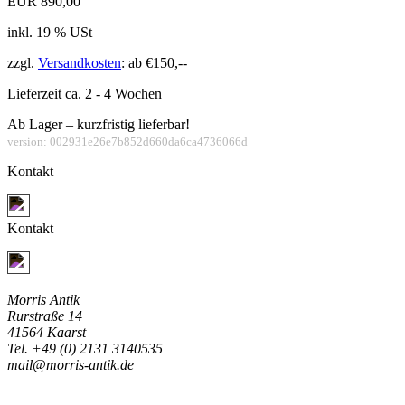
EUR 890,00
inkl. 19 % USt
zzgl.
Versandkosten
: ab €150,--
Lieferzeit ca. 2 - 4 Wochen
Ab Lager – kurzfristig lieferbar!
version: 002931e26e7b852d660da6ca4736066d
Kontakt
Jetzt Kontakt aufnehmen
Kontakt
Jetzt Kontakt aufnehmen
Morris Antik
Rurstraße 14
41564 Kaarst
Tel. +49 (0) 2131 3140535
mail@morris-antik.de