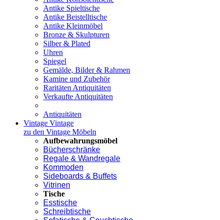
Antike Spieltische
Antike Beistelltische
Antike Kleinmöbel
Bronze & Skulpturen
Silber & Plated
Uhren
Spiegel
Gemälde, Bilder & Rahmen
Kamine und Zubehör
Raritäten Antiquitäten
Verkaufte Antiquitäten
Antiquitäten
Vintage
Vintage
zu den Vintage Möbeln
Aufbewahrungsmöbel
Bücherschränke
Regale & Wandregale
Kommoden
Sideboards & Buffets
Vitrinen
Tische
Esstische
Schreibtische