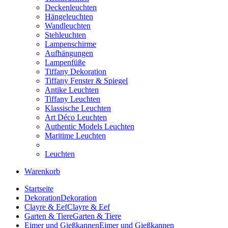
Deckenleuchten
Hängeleuchten
Wandleuchten
Stehleuchten
Lampenschirme
Aufhängungen
Lampenfüße
Tiffany Dekoration
Tiffany Fenster & Spiegel
Antike Leuchten
Tiffany Leuchten
Klassische Leuchten
Art Déco Leuchten
Authentic Models Leuchten
Maritime Leuchten
Leuchten
Warenkorb
Startseite
Dekoration
Dekoration
Clayre & Eef
Clayre & Eef
Garten & Tiere
Garten & Tiere
Eimer und Gießkannen
Eimer und Gießkannen