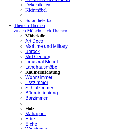
Dekorationen
Kleinmöbel
Sofort lieferbar
Themen
Themen
zu den Möbeln nach Themen
Möbelstile
Art Déco
Maritime und Military
Barock
Mid Century
Industrial Möbel
Landhausmöbel
Raumeinrichtung
Wohnzimmer
Esszimmer
Schlafzimmer
Büroeinrichtung
Barzimmer
Holz
Mahagoni
Eibe
Eiche