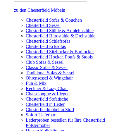
zu den Chesterfield Möbeln
Chesterfield Sofas & Couchen
Chesterfield Sessel
Chesterfield Stühle & Armlehnstühle
Chesterfield Bürostühle & Drehstühle
Chesterfield Schlafsofas
Chesterfield Ecksofas
Chesterfield Sitzhocker & Barhocker
Chesterfield Hocker, Poufs & Stools
Club Sofas & Sessel
Classic Sofas & Sessel
Traditional Sofas & Sessel
Ohrensessel & Wingchair
Fun & Mix
Recliner & Lazy Chair
Chaiselongue & Liegen
Chesterfield Sofatische
Chesterfield in Leder
Chesterfieldmöbel in Stoff
Sofort Lieferbar
Lederproben bestellen für Ihre Chesterfield
Polstermöbel
Unsere Kollektionen