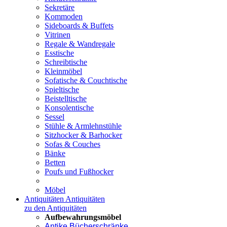
Sekretäre
Kommoden
Sideboards & Buffets
Vitrinen
Regale & Wandregale
Esstische
Schreibtische
Kleinmöbel
Sofatische & Couchtische
Spieltische
Beistelltische
Konsolentische
Sessel
Stühle & Armlehnstühle
Sitzhocker & Barhocker
Sofas & Couches
Bänke
Betten
Poufs und Fußhocker
Möbel
Antiquitäten
Antiquitäten
zu den Antiquitäten
Aufbewahrungsmöbel
Antike Bücherschränke