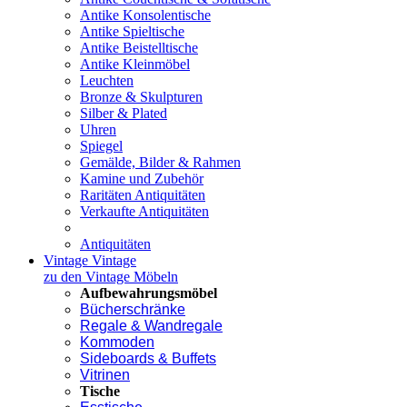
Antike Konsolentische
Antike Spieltische
Antike Beistelltische
Antike Kleinmöbel
Leuchten
Bronze & Skulpturen
Silber & Plated
Uhren
Spiegel
Gemälde, Bilder & Rahmen
Kamine und Zubehör
Raritäten Antiquitäten
Verkaufte Antiquitäten
Antiquitäten
Vintage
Vintage
zu den Vintage Möbeln
Aufbewahrungsmöbel
Bücherschränke
Regale & Wandregale
Kommoden
Sideboards & Buffets
Vitrinen
Tische