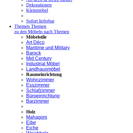
Dekorationen
Kleinmöbel
Sofort lieferbar
Themen
Themen
zu den Möbeln nach Themen
Möbelstile
Art Déco
Maritime und Military
Barock
Mid Century
Industrial Möbel
Landhausmöbel
Raumeinrichtung
Wohnzimmer
Esszimmer
Schlafzimmer
Büroeinrichtung
Barzimmer
Holz
Mahagoni
Eibe
Eiche