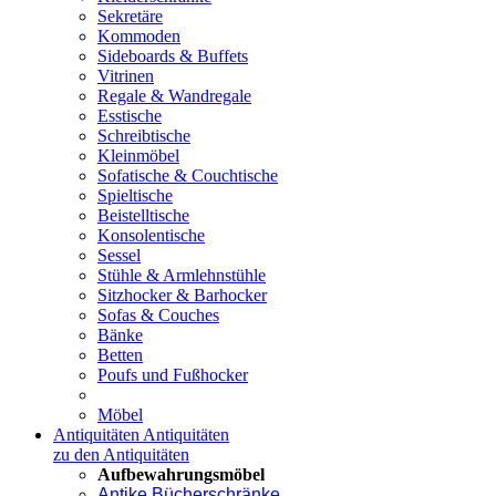
Sekretäre
Kommoden
Sideboards & Buffets
Vitrinen
Regale & Wandregale
Esstische
Schreibtische
Kleinmöbel
Sofatische & Couchtische
Spieltische
Beistelltische
Konsolentische
Sessel
Stühle & Armlehnstühle
Sitzhocker & Barhocker
Sofas & Couches
Bänke
Betten
Poufs und Fußhocker
Möbel
Antiquitäten
Antiquitäten
zu den Antiquitäten
Aufbewahrungsmöbel
Antike Bücherschränke