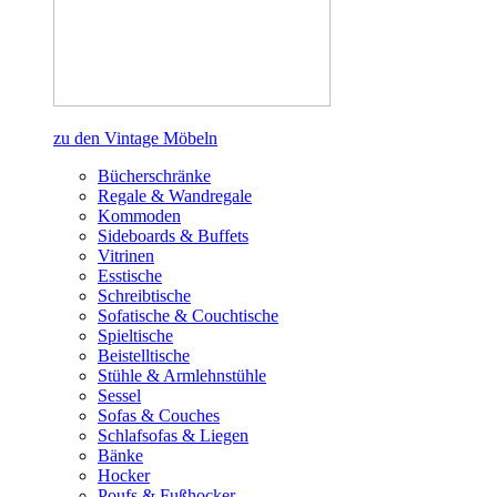
zu den Vintage Möbeln
Bücherschränke
Regale & Wandregale
Kommoden
Sideboards & Buffets
Vitrinen
Esstische
Schreibtische
Sofatische & Couchtische
Spieltische
Beistelltische
Stühle & Armlehnstühle
Sessel
Sofas & Couches
Schlafsofas & Liegen
Bänke
Hocker
Poufs & Fußhocker