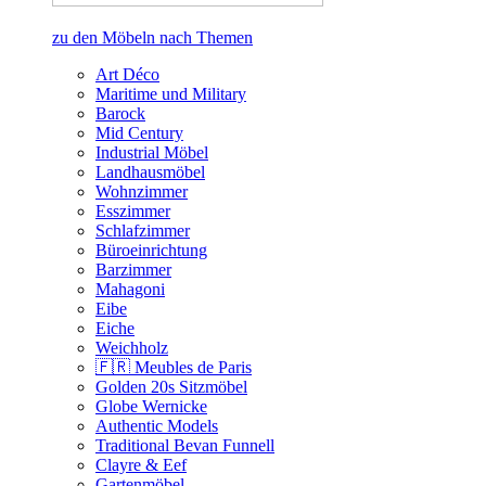
zu den Möbeln nach Themen
Art Déco
Maritime und Military
Barock
Mid Century
Industrial Möbel
Landhausmöbel
Wohnzimmer
Esszimmer
Schlafzimmer
Büroeinrichtung
Barzimmer
Mahagoni
Eibe
Eiche
Weichholz
🇫🇷 Meubles de Paris
Golden 20s Sitzmöbel
Globe Wernicke
Authentic Models
Traditional Bevan Funnell
Clayre & Eef
Gartenmöbel