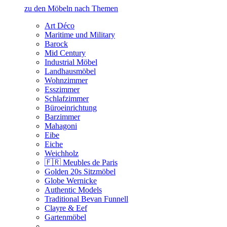
zu den Möbeln nach Themen
Art Déco
Maritime und Military
Barock
Mid Century
Industrial Möbel
Landhausmöbel
Wohnzimmer
Esszimmer
Schlafzimmer
Büroeinrichtung
Barzimmer
Mahagoni
Eibe
Eiche
Weichholz
🇫🇷 Meubles de Paris
Golden 20s Sitzmöbel
Globe Wernicke
Authentic Models
Traditional Bevan Funnell
Clayre & Eef
Gartenmöbel